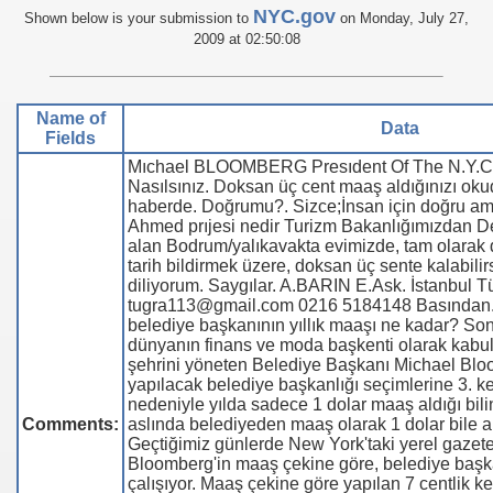
NYC.gov
Shown below is your submission to
on Monday, July 27,
2009 at 02:50:08
se) -Engellenen Mühendis !!!
İ.M.D.E.S. Halal Food
Name of
Data
Fields
Mıchael BLOOMBERG Presıdent Of The N.Y.C.
RNEĞİ AS-DER.
Nasılsınız. Doksan üç cent maaş aldığınızı ok
haberde. Doğrumu?. Sizce;İnsan için doğru am
Ahmed prıjesi nedir Turizm Bakanlığımızdan De
alan Bodrum/yalıkavakta evimizde, tam olarak 
tarih bildirmek üzere, doksan üç sente kalabilir
 GURUP
diliyorum. Saygılar. A.BARIN E.Ask. İstanbul T
tugra113@gmail.com 0216 5184148 Basından.
belediye başkanının yıllık maaşı ne kadar? Son
p YILDIRIM
dünyanın finans ve moda başkenti olarak kabu
şehrini yöneten Belediye Başkanı Michael Blo
yapılacak belediye başkanlığı seçimlerine 3. k
nedeniyle yılda sadece 1 dolar maaş aldığı bil
Comments:
aslında belediyeden maaş olarak 1 dolar bile al
Geçtiğimiz günlerde New York'taki yerel gazet
Bloomberg'in maaş çekine göre, belediye başkan
çalışıyor. Maaş çekine göre yapılan 7 centlik ke