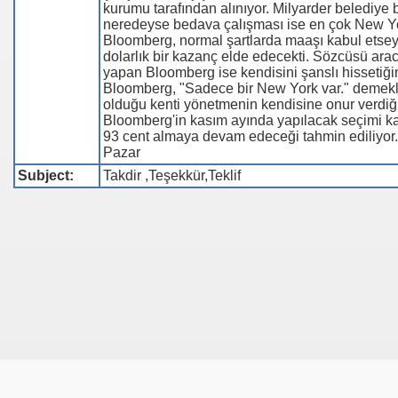
kurumu tarafından alınıyor. Milyarder belediye
neredeyse bedava çalışması ise en çok New York
Bloomberg, normal şartlarda maaşı kabul etseyd
dolarlık bir kazanç elde edecekti. Sözcüsü arac
yapan Bloomberg ise kendisini şanslı hissetiğini
Bloomberg, "Sadece bir New York var." demekl
olduğu kenti yönetmenin kendisine onur verdiği
Bloomberg'in kasım ayında yapılacak seçimi ka
93 cent almaya devam edeceği tahmin ediliyo
Pazar
Subject:
Takdir ,Teşekkür,Teklif
.HK.SUÇ DUYURUSU
SUÇ DUYURUSU
b.