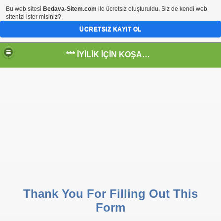
Bu web sitesi
Bedava-Sitem.com
ile ücretsiz oluşturuldu. Siz de kendi web
sitenizi ister misiniz?
ÜCRETSIZ KAYIT OL
*** İYİLİK İÇİN KOŞANLARIN YERİ***
RKİYE ULAŞ-İŞ. ***SERVİS VE ULAŞIM ÇALIŞANLARININ, 
 SERVİSİ
Thank You For Filling Out This
Form
R - HİDROJEN ENERJİ MRK *NASIL ENGELLENDİ* !!!