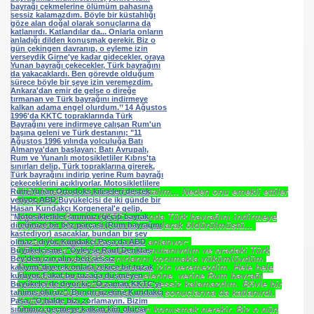
se) -Engellenen Mühendis !!!
İ.M.D.E.S. Halal Food
RNEĞİ AS-DER.
 GURUP
Yiğit Paşamızı bir daha hatırlatalım... Neden onu emekli ettiler
dersiniz?
p YILDIRIM
Hatırlayın, Rumlar KKTC sınırında Türk bayrağını indirmeye
çalışırken Rum'un bir tanesi vurularak öldürülmüştü...
Hasan Kundakçı Paşa o günü anlatıyor:
‘‘Ben orada Türk kuvvetleri komutanıydım ve oradaki Türk
toplumunu ve KKTC sınırlarını korumakla yükümlüydüm.
Rumların sınırı ihlal etmelerine izin veremezdim. Hele hele
Rumların bayrağımızı indirmelerine, yerine Rum bayrağı
çekmelerine ölümüm pahasına sessiz kalamazdım. Böyle bir
küstahlığı göze alan doğal olarak sonuçlarına da katlanırdı.
Katlandılar da...
Onlarla onların anladığı dilden konuşmak gerekir. Biz o gün