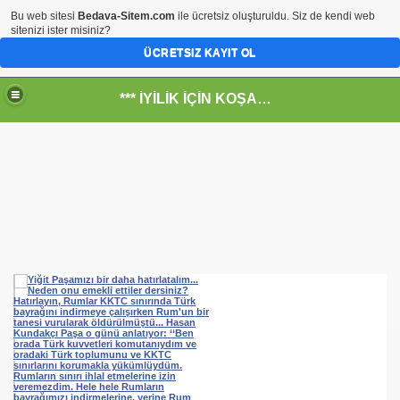
Bu web sitesi
Bedava-Sitem.com
ile ücretsiz oluşturuldu. Siz de kendi web
sitenizi ister misiniz?
ÜCRETSIZ KAYIT OL
*** İYİLİK İÇİN KOŞANLARIN YERİ***
RKİYE ULAŞ-İŞ. ***SERVİS VE ULAŞIM ÇALIŞANLARININ, 
 SERVİSİ
R - HİDROJEN ENERJİ MRK *NASIL ENGELLENDİ* !!!