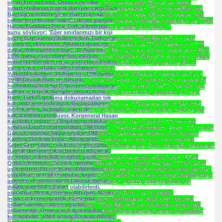
çekingen davranıp, o eyleme izin verseydik Girne'ye kadar
gidecekler, oraya Yunan bayrağı çekecekler, Türk bayrağını da
yakacaklardı. Ben görevde olduğum sürece böyle bir şeye izin
veremezdim. Ankara'dan emir de gelse o direğe tırmanan ve Türk
bayrağını indirmeye kalkan adama engel olurdum.’’
14 Ağustos 1996'da KKTC topraklarında Türk Bayrağını yere
indirmeye çalışan Rum'un başına geleni ve Türk destanını; "11
Ağustos 1996 yılında yolculuğa Batı Almanya'dan başlayan; Batı
Avrupalı, Rum ve Yunanlı motosikletliler Kıbrıs'ta sınırları delip,
Türk topraklarına girerek, Türk bayrağını indirip yerine Rum
bayrağı çekeceklerini açıklıyorlar.
Motosikletlilere Rum-Yunan Ortodoks kiliseleri destek veriyor.
ABD Büyükelçisi de iki günde bir Hasan Kundakçı Korgeneral'e
gelip, "Motosikletliler sınırınızı geçip bayrak direğinize bir bez
parçası (Rum bayrağını kastediyor) asacaklar, bundan bir şey
olmaz" diyor.
Kundakçı Paşa da ABD Büyükelçisine, "Öyleyse Rauf Denktaş
Bey'den izin alın, ben sessiz kalayım"diyerek onlara zekice bir
.HK.SUÇ DUYURUSU
tuzak kuruyor.
Fakat bu tuzağa düşmeyen Büyükelçi de diyor ki; "O zaman
KKTC'yi tanımış oluruz". Bunun üzerine Kundakçı Paşa, "O halde
bizi zorlamayın. Bizim sınırımızı geçmeye kalkan kim olursa
SUÇ DUYURUSU
olsun kurşunlarım. Onun için sakın sınırda bulunan bayrak
direğine çıkıp Türk Bayrağı'nı indirmeye ve Rum bayrağı çekmeye
yeltenmesinler" çıkışını yapıyor.
Hasan Kundakçı Paşa, Türk askerlerine şunu söylüyor; 'Eğer
sınırlarımızı bir kişi geçer, Bayrağımızı indirirse ben Türkiye'ye
dönmem, dönemem. Alnıma tabancayı dayar, dokunurum tetiğe'.
11 Ağustos 1996 günü, işin ciddiyetini anlayan motosikletlilerden
en az yarısı bu işlerden vazgeçiyor, ortada sadece Rum ve
Yunanlılar kalıyor.
14 Ağustos 1996 günü 35-40 fanatik Rum ve Yunanlı,
b.
hududumuzu delip Bayrağımızı indirmeye kalkınca, bayrak
direğine tırmanan bir Rum, Türk Bayrağına dokunamadan tek
kurşunla yere indiriliyor. Bu fanatiklere destek veren iki İngiliz
askeri de kalçalarından vuruluyor.