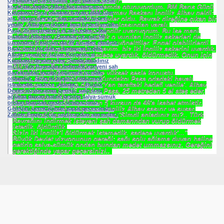
Korgeneral Hasan Kundakçı anlatır:
- Olaydan on dakika sonra odamda oturuyordum, BM Barış Gücü
Komutanı Tuğgeneral ve BM Kurmay Başkanı İngiliz Albay geldi:
- Sayın Generalim, çok kötü şeyler oldu. Bayrak direğine çıkan bir
kişi öldü ve iki de İngiliz askeri kalçasından yaralı.
- Onlara dedim ki; 'Sizi kaç gündür uyarıyorum. Bu işe mani
olabilirdiniz, olmadınız, üstelik o vurulan İngiliz askerleri de
motosikletli fanatiği direğe doğru yönelttiler. Engel olabilirlerdi,
olmadılar. Merak etmeyin Albayım, biz iki İngiliz askerini uyardık.
İsteseydik öldürebilirdik, sadece uyardık, öldürmedik. Onun için
kalçalarından kurşunladık.'
BM Kurmay Başkanı Albay:
- Ölebilirlerdi Generalim, diye yüksek sesle konuştu.
İngiliz Albay küstahlaşınca, Kundakçı Paşa odadaki havalı
ırılmaz!
tabancayı alır. Albaya der ki; 'Yan taraftaki hedefi yenile'. Albay
şaşkındır ama hedefi yeniler. Paşa, 25 metreden 5 el ateş eder,
'Oku puanları Albayım'.
?
Puanlar okunur 50 üzerinden 5 kurşun da 49'a isabet etmiştir.
Biraz önce küstahça konuşan İngiliz Albay şaşırır ve susar.
Korgeneral Kundakçı devam eder, 'Şimdi anladınız mı?.. Türk
Bayrağını indirmek isteyeni şah damarından vurup öldürmek
istedik, öldürdük.
Sizin iki İngiliz'i öldürmek istemedik, sadece uyardık'..."
Büyük Devlet vizyonunun gereği; sağı solu ağlama duvarı haline
getirip salya-sümük ondan bundan medet ummazsınız. Gereğini
gerektiğinde yapar geçersiniz!..