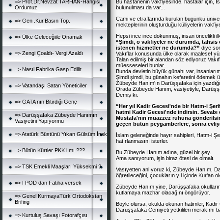
Bu hastanenin vakfiyesinde, hastalar için, I
=> Prof.Dr.Nevzat TARHAN-Hanğisi
bulunulması da var...
Ordumuz
Cami ve etraflarında kurulan bugünkü ünive
=> Gen .Kur.Basın Top.
mekteplerinin oluşturduğu külliyelerin vakfiy
Hepsi ince ince dokunmuş, insan öncelikli ilk
=> Ülke Geleceğiile Onamak
“Şimdi, o vakfiyeler ne durumda, tahsis 
istenen hizmetler ne durumda?”
diye so
=> Zengi Çoaldı- Vergi Azaldı
Vakıflar konusunda ülke olarak maalesef y
Talan edilmiş bir alandan söz ediyoruz Vakı
müesseseleri bunlar...
=> Nasıl Fabrika Gasp Edilir
Bunda devletin büyük günahı var, insanları
Şimdi şimdi, bu günahın kefaretini ödemek üze
Zübeyde Hanım'ın Darüşşafaka için yazdığı 
=> Vatandaşı Satan Yöneticiler
Orada Zübeyde Hanım, vasiyetiyle, Darüşşa
Demiş ki:
=> GATA nın Bitirdiği Genç
“Her yıl Kadir Gecesi'nde bir Hatm-i Şe
hatmi Kadir Gecesi'nde indirsin. Sevab
=> Darüşşafaka Zübeyde Hanımın
Mustafa'nın muazzez ruhuna gönderilsin
Vasiyetini Yapıyormu
geçen bütün peygamberlere, sonra evliyay
=> Atatürk Büstünü Yıkan Gülsüm İnek
İslam geleneğinde hayır sahipleri, Hatm-i Şer
hatırlanmasını isterler.
=> Bütün Kürtler PKK lımı ???
Bu Zübeyde Hanım adına, güzel bir şey.
Ama sanıyorum, işin biraz ötesi de olmalı.
=> TSK Emekli Maaşları Yüksekmi ?
Vasıyetten anlıyoruz ki, Zübeyde Hanım, D
öğretileceğini, çocukların yıl içinde Kur'an
=> I POD dan Fatiha versek
Zübeyde Hanım yine, Darüşşafaka okullarınd
kutlamaya mazhar olacağını öngörüyor.
=> Genel KurmayaTürk Ortodokstan
Brifing
Böyle olursa, okulda okunan hatimler, Kadir G
Darüşşafaka Cemiyeti yetkilileri merakımı ba
=> Kurtuluş Savaşı Fotorafçısı