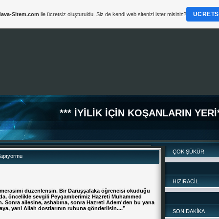
ÜCRETSI
ava-Sitem.com
ile ücretsiz oluşturuldu. Siz de kendi web sitenizi ister misiniz?
*** İYİLİK İÇİN KOŞANLARIN YERİ*
ÇOK ŞÜKÜR
Yapıyormu
HIZIRACİL
if merasimi düzenlensin. Bir Darüşşafaka öğrencisi okuduğu
ı da, öncelikle sevgili Peygamberimiz Hazreti Muhammed
. Sonra ailesine, ashabına, sonra Hazreti Adem'den bu yana
a, yani Allah dostlarının ruhuna gönderilsin....”
SON DAKİKA