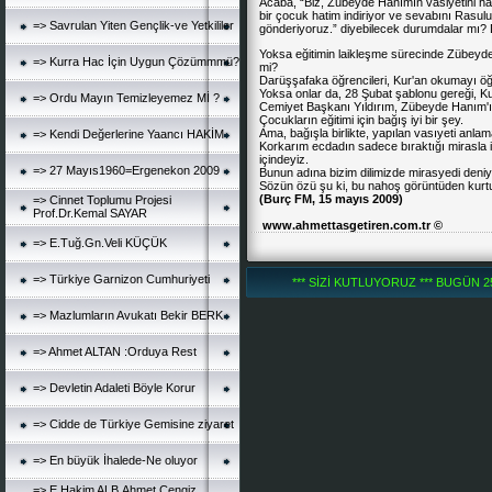
Acaba, “Biz, Zübeyde Hanımın vasiyetini har
bir çocuk hatim indiriyor ve sevabını Rasulu
=> Savrulan Yiten Gençlik-ve Yetkililer
gönderiyoruz.” diyebilecek durumdalar mı? 
Yoksa eğitimin laikleşme sürecinde Zübeyde 
=> Kurra Hac İçin Uygun Çözümmmü?
mi?
Darüşşafaka öğrencileri, Kur'an okumayı öğ
Yoksa onlar da, 28 Şubat şablonu gereği, Kur
=> Ordu Mayın Temizleyemez Mİ ?
Cemiyet Başkanı Yıldırım, Zübeyde Hanım'ı
Çocukların eğitimi için bağış iyi bir şey.
Ama, bağışla birlikte, yapılan vasıyeti anla
=> Kendi Değerlerine Yaancı HAKİM
Korkarım ecdadın sadece bıraktığı mirasla ilg
içindeyiz.
=> 27 Mayıs1960=Ergenekon 2009
Bunun adına bizim dilimizde mirasyedi deniy
Sözün özü şu ki, bu nahoş görüntüden kurtu
(Burç FM, 15 mayıs 2009)
=> Cinnet Toplumu Projesi
Prof.Dr.Kemal SAYAR
www.ahmettasgetiren.com.tr ©
=> E.Tuğ.Gn.Veli KÜÇÜK
=> Türkiye Garnizon Cumhuriyeti
*** SİZİ KUTLUYORUZ *** BUGÜN 252
=> Mazlumların Avukatı Bekir BERK
=> Ahmet ALTAN :Orduya Rest
=> Devletin Adaleti Böyle Korur
=> Cidde de Türkiye Gemisine ziyaret
=> En büyük İhalede-Ne oluyor
=> E.Hakim ALB.Ahmet Cengiz