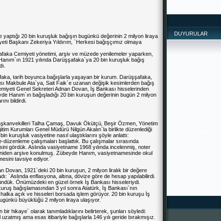
DUYURULAR
 yaptığı 20 bin kuruşluk bağışın bugünkü değerinin 2 milyon liraya
ti Başkanı Zekeriya Yıldırım
, `Herkesi bağışçımız olmaya
faka Cemiyeti
yönetimi, arşiv ve müzede yenilemeler yaparken,
anım`ın 1921 yılında Darüşşafaka`ya 20 bin kuruşluk bağış
dı.
faka, tarih boyunca bağışlarla yaşayan bir kurum. Darüşşafaka,
sı Makbule Ata`ya,
Sait Faik
`e uzanan değişik kesimlerden bağış
emiyeti Genel Sekreteri Adnan Dovan,
İş Bankası
hisselerinden
yde Hanım`ın bağışladığı 20 bin kuruşun değerinin bugün 2 milyon
nı bildirdi.
SİZDEN ,
İYİLERDİR. 
şkanvekilleri
Talha Çamaş
, Davuk
Ökütçü
,
Beşir Özmen
, Yönetim
PAYLAŞTIKÇA 
itim Kurumları Genel Müdürü
Nilgün
Akalın`la birlikte düzenlediği
--------------
n kuruşluk vasiyetine nasıl ulaştıklarını şöyle anlattı:
-------
düzenleme çalışmaları başlattık. Bu çalışmalar sırasında
ini gördük. Aslında vasiyetname 1968 yılında incelenmiş, noter
, yeniden arşive konulmuş. Zübeyde Hanım, vasiyetnamesinde okul
esini tavsiye ediyor.`
 Dovan, 1921`deki 20 bin kuruşun, 2 milyon liralık bir değere
adı: `Aslında enflasyona, altına, dövize göre de hesap yapılabilirdi.
ündük. Önümüzdeki en güzel örnek İş Bankası hisseleriydi.
ruş bağışlamasından 3 yıl sonra Atatürk, İş Bankası`nın
ı halka açık ve hisseleri borsada işlem görüyor. 20 bin kuruşu İş
bugünkü büyüklüğü 2 milyon liraya ulaşıyor.`
ir hikaye` olarak tanımladıklarını belirterek, şunları söyledi:
atmış ama esas itibariyle bağışlarla 146 yılı geride bırakmışız.