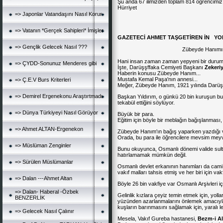
Şu anda 67 ilimizden toplam 814 öğrencimiz 
Hürriyet
=> Japonlar Vatandaşını Nasıl Korur
=> Vatanın *Gerçek Sahipleri* İmişler
GAZETECİ AHMET TAŞGETİREN İN Y
=> Gençlik Gelecek Nasıl ???
Zübeyde Hanımın
Hani insan zaman zaman yepyeni bir duruml
=> ÇYDD-Sonunuz Menderes gibi
İşte, Darüşşffaka Cemiyeti Başkanı
Zekeriy
Haberin konusu Zübeyde Hanım...
Mustafa Kemal Paşa'nın annesi...
=> Ç.E.V Burs Kriterleri
Meğer, Zübeyde Hanım, 1921 yılında Darüşş
=> Demirel Ergenekonu Araştırtmadı
Başkan Yıldırım, o günkü 20 bin kuruşun bugü
tekabül ettiğini söylüyor.
=> Dünya Türkiyeyi Nasıl Görüyor
Büyük bir para.
Eğitim için böyle bir meblağın bağışlanması,
=> Ahmet ALTAN-Ergenekon
Zübeyde Hanım'ın bağış yaparken yazdığı v
Orada, bu para ile öğrencilere mevsim meyvel
=> Müslüman Zenginler
Bunu okuyunca, Osmanlı dönemi valide sultan
hatırlamamak mümkün değil.
=> Sürülen Müslümanlar
Osmanlı devlet erkanının hanımları da cami, h
vakıf malları tahsis etmiş ve her biri için va
=> Dalan ---Ahmet Altan
Böyle 26 bin vakfiye var Osmanlı Arşivleri iç
=> Dalan- Haberal -Özbek
Gelinlik kızlara çeyiz temin etmek için, yollar
BENZERLİK
yüzünden azarlanmalarını önlemek amacıyl
kuşların barınmasını sağlamak için, yaralı ley
=> Gelecek Nasıl Çalınır
Mesela, Vakıf Gureba hastanesi,
Bezm-i Al