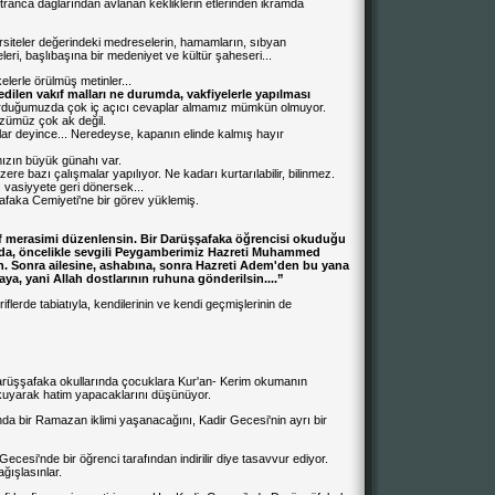
stranca dağlarından avlanan kekliklerin etlerinden ikramda
rsiteler değerindeki medreselerin, hamamların, sıbyan
eleri, başlıbaşına bir medeniyet ve kültür şaheseri...
elerle örülmüş metinler...
edilen vakıf malları ne durumda, vakfiyelerle yapılması
rduğumuzda çok iç açıcı cevaplar almamız mümkün olmuyor.
üzümüz çok ak değil.
flar deyince... Neredeyse, kapanın elinde kalmış hayır
mızın büyük günahı var.
re bazı çalışmalar yapılıyor. Ne kadarı kurtarılabilir, bilinmez.
vasiyyete geri dönersek...
faka Cemiyeti'ne bir görev yüklemiş.
rif merasimi düzenlensin. Bir Darüşşafaka öğrencisi okuduğu
ı da, öncelikle sevgili Peygamberimiz Hazreti Muhammed
. Sonra ailesine, ashabına, sonra Hazreti Adem'den bu yana
a, yani Allah dostlarının ruhuna gönderilsin....”
iflerde tabiatıyla, kendilerinin ve kendi geçmişlerinin de
arüşşafaka okullarında çocuklara Kur'an- Kerim okumanın
 okuyarak hatim yapacaklarını düşünüyor.
a bir Ramazan iklimi yaşanacağını, Kadir Gecesi'nin ayrı bir
ecesi'nde bir öğrenci tarafından indirilir diye tasavvur ediyor.
ğışlasınlar.