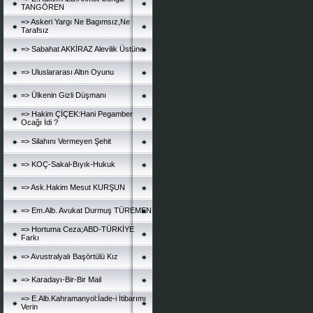
TANGÖREN
=> Askeri Yargı Ne Bagımsız,Ne
Tarafsız
=> Sabahat AKKİRAZ Alevilik Üstüne
=> Uluslararası Altın Oyunu
=> Ülkenin Gizli Düşmanı
=> Hakim ÇİÇEK:Hani Pegamber
Ocağı İdi ?
=> Silahını Vermeyen Şehit
=> KOÇ-Sakal-Bıyık-Hukuk
=> Ask.Hakim Mesut KURŞUN
=> Em.Alb. Avukat Durmuş TÜREMEN
=> Hortuma Ceza;ABD-TÜRKİYE
Farkı
=> Avustralyalı Başörtülü Kız
=> Karadayı-Bir-Bir Mail
=> E.Alb.Kahramanyol:İade-i İtibarımı
Verin