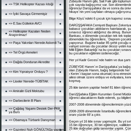
Zübeyde Hanım gibi, Sait Faik gibi toplumu
=> TSK Helikopter Kazası klsiği
çok sayıda bağışçımız var. Son dönemlerdek
öğrenciyi Darüşşafaka`da ve sonra da ünive
hikaye`nin yeni sayfaları olmaya çağırıyoru
=> İyiki Savaşa Girmemişiz
Bilge Köyü
`ndeki 6 çocuk için kapımız sına
=> E.Sav.Gültekin AVCI
DARÜŞŞAFAKA Cemiyeti Başkanı Zekeriya 
babasız çocukları aldıklarını hatırlatarak, ş
=> Helikopter Kazaları Neden
sınavsız öğrenci aldığımız da olmuş. Bunun
Araştırılmaz!
Bankası, o dönemde çocukları tek tek topla
dönemdeki bu öğrencilere, `
Deprem
çocukla
yapıyoruz. Bugüne kadar 85 şehit çocuğu o
=> Paşa Yakınları Nerede Askerdi ?
vahşet sonrası da çocuklar öksüz-yetim kald
Milli Eğitim Bakanlığı
`na bu çocukları sınavsı
=> Tel Örgü Anneleri
bu çocukların eğitimini üstleneceğiz.`
Her yıl
Kadir Gecesi
`nde hatim ve dua şart
=> Dağda Donduran Akredite
ZÜBEYDE Hanım`ın Darüşşafaka`ya bağış bel
olan Zübeyde Hanım, bağış belgesinde her y
=> Kim Yıpratıyor Orduyu ?
ı Kerim`i baştan sona okumak) icra etmesin
ailesi olmak üzere enbiya ve evliyalara, ken
koşmuş.
=> Liseler Nerede-TÜBİTAK
25 ilde tanıtım yaptılar hedef 81 ilden öğren
=> Amiralin Gizli Mektubu
DarüŞŞafaka Eğitim Kurumları Genel Müdürü
öğrenci alacaklarını ifade ederek, şu bilgileri
=> Darbecilerin B Planı
2007-2008 döneminde öğrencilerimizin yüzde
=> Çağdaş Yaşamı Destek Der-PKK
2008-2009 döneminde İstanbullu öğrencilerim
ya Burs
oranı yüzde 69`a çıktı.
=> Obamaya Türbanlı Danışman
Geçen yıl 16 ilde sınav yapmıştık. Bu yıl sı
15 bin öğrenciye, 30 bin eğitimciye, valilikl
25 ilde doğrudan gidip tanıtımlar yaptık. Ç
=> Gazeteci Nuh GÖNÜLTAŞa yapılan