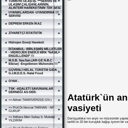
***
TÜRKİYE ULAŞ-İŞ. ***SERVİS VE
ULAŞIM ÇALIŞANLARININ,
ALINTERİ HAREKETİNİN TEK SESİ.
UYANIKLARDAN -UYANDIRMA !!!
SERVİSİ
DEPREM ERKEN İKAZ
ZİYARETÇİ İSTATİSTİK
Hidrojen Enerji Hareketi
İSTANBUL- BİRLEŞMİŞ MİLLETLER
- HİDROJEN ENERJİ MRK *NASIL
ENGELLENDİ* !!!
M.S.B. Sav.San.(AR-GE N.B.C
Elbise) -Engellenen Mühendis !!!
GÜVENLİ HELAL TÜKETM GIDA .
G.İ.M.D.E.S. Halal Food
OYAK .
TSK -ADALETİ SAVUNANLAR
DERNEĞİ AS-DER.
Atatürk`ün an
=> Adnan TANRIVERDİ(E.GN.)
vasiyeti
=> Prof.Dr.Nevzat TARHAN - NP
GURUP
=> İntihara İtilen Subay b. Muttalip
Darüşşafaka`nın arşiv ve müzesinde yapıl
YILDIRIM
tarihli ve 20 bin kuruşluk bağışı içeren bir 