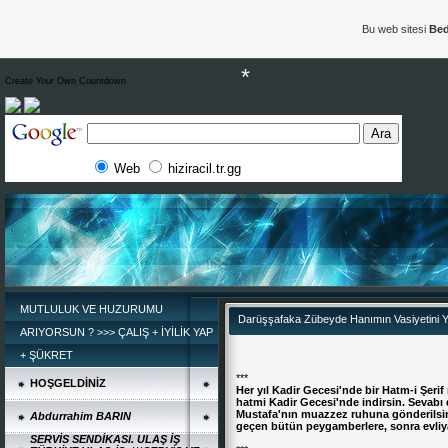
Bu web sitesi
Bed
Create Your Own Countdown
Web
hiziracil.tr.gg
*
MUTLULUK VE HUZURUMU
Darüşşafaka Zübeyde Hanımın Vasiyetini 
ARIYORSUN ? >>> ÇALIŞ + İYİLİK YAP
+ ŞÜKRET
***
HOŞGELDİNİZ
Her yıl Kadir Gecesi'nde bir Hatm-i Şer
hatmi Kadir Gecesi'nde indirsin. Sevab
Mustafa'nın muazzez ruhuna gönderilsin
Abdurrahim BARIN
geçen bütün peygamberlere, sonra evliyay
SERVİS SENDİKASI. ULAŞ İŞ