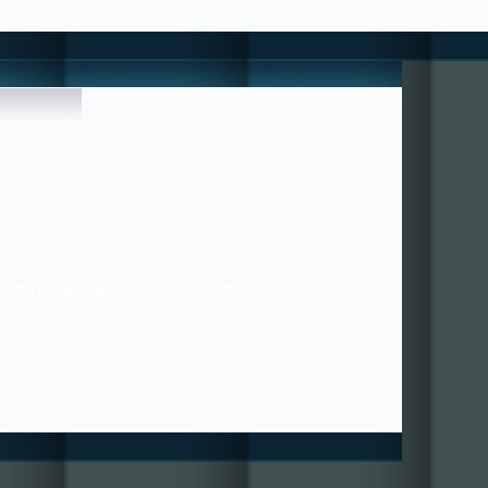
 HİÇBİR ÜCRET-KARŞILIK BEKLEMEYENLERE UYUN , ONLAR ;
36/21 ---- SORUNLAR PAYLAŞTIKÇA AZALIR ---- ++++ MUTLULUK
ÇOĞALIR+++ BİZE YAZABİLİRSİNİZ. ---------------------------------
---------------------------- HIZIRACİL DANIŞMANLIĞI ---------------------
----------------------------------------------- tugra113@gmail.com
SAYGILARIMIZLA.