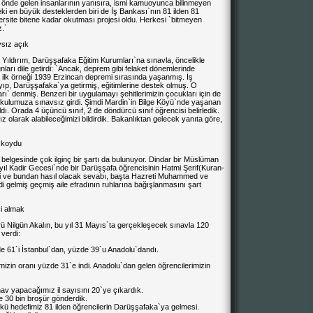
n önde gelen insanlarının yanısıra, ismi kamuoyunca bilinmeyen
i en büyük desteklerden biri de İş Bankası`nın 81 ilden 81
rsite bitene kadar okutması projesi oldu. Herkesi `bitmeyen
z.`
vsız açık
Yıldırım,
Darüşşafaka Eğitim Kurumları
`na sınavla, öncelikle
unları dile getirdi: `Ancak, deprem gibi felaket dönemlerinde
 ilk örneği 1939
Erzincan
depremi sırasında yaşanmış. İş
yıp, Darüşşafaka`ya getirmiş, eğitimlerine destek olmuş. O
rı` denmiş. Benzeri bir uygulamayı şehitlerimizin çocukları için de
kulumuza sınavsız girdi. Şimdi
Mardin
`in Bilge Köyü`nde yaşanan
ı. Orada 4 üçüncü sınıf, 2 de döndürcü sınıf öğrencisi belirledik.
z olarak alabileceğimizi bildirdik. Bakanlıktan gelecek yanıta göre,
ı koydu
gesinde çok ilginç bir şartı da bulunuyor. Dindar bir Müslüman
ıl Kadir Gecesi`nde bir
Darüşşafa
öğrencisinin
Hatmi Şerif
(Kuran-
i ve bundan hasıl olacak sevabı, başta
Hazreti Muhammed
ve
di gelmiş geçmiş aile efradının ruhlarına bağışlanmasını şart
ci almak
 Nilgün Akalın, bu yıl 31 Mayıs`ta gerçekleşecek sınavla 120
 verdi:
 61`i İstanbul`dan, yüzde 39`u Anadolu`dandı.
izin oranı yüzde 31`e indi. Anadolu`dan gelen öğrencilerimizin
nav yapacağımız il sayısını 20`ye çıkardık.
ere 30 bin broşür gönderdik.
ünkü hedefimiz 81 ilden öğrencilerin Darüşşafaka`ya gelmesi.