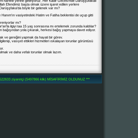
fi harfine yerine getiriyoruz. Her Kadir Gecesi'nde Darüşşüfakalı
llah Efendimiz başta olmak üzere işaret edilen yerlere
Darüşşfaka'da böyle bir gelenek var mı?
Hanım'ın vasiyetindeki Hatim ve Fatiha beklentisi de uçup gitti
reniyorlar mı?
'an'la ilgiyi taa 15 yaş sonrasına mı ertelemek zorunda kaldılar?
n bağışından yola çıkarak, herkesi bağış yapmaya davet ediyor.
mak ve gereğini yapmak da hayati bir görev.
ilenip, vasıyet ettikleri hizmetleri ıskalayan torunlar görüntüsü
or.
lmak ve daha vefalı torunlar olmak lazım.
2633 ziyaretçi (5497866 klik) MİSAFİRİMİZ OLDUNUZ ***