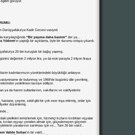
eğitim görüyor.
ORUMU:
 Darüşşafaka'ya Kadir Gecesi vasiyeti
a karşılaştığında
“Bir yaşıma daha bastım”
der ya...
a Yıldırım
'ın yaptığı bir açıklama, öyle bir durumu ortaya çıkardı.
afaka'ya 20 bin kuruşluk bir bağış yapmış.
nkü değerinin 2 milyon lira, ya da eski parayla 2 trilyon liraya
 bizim kadınlarımızın yüreklerindeki büyüklüğü anlatıyor.
asiyetname de bulunmuş ve 1968'de bugünkü dile çevrilmiş.
erinden yedirilmesi tavsiye ediliyor.
 ya da hanım sultanlarının, vakıflarını ve vakfiyelerini
astane, çeşme, sebil gibi bir çok eser inşa ettirmiş, onlar için
kfiyeler düzenlemiş.
inde...
daki pislikleri temizlemek için, hizmetçi kızların kırdıkları eşyalar
a, kırılan eşyayı yeniden almak için, göçedemeyen göçmen
leklerin yaralarının sarılması için vs... Tam 26 bin vakıf...
em Valide Sultan
'ın bir vakfı...