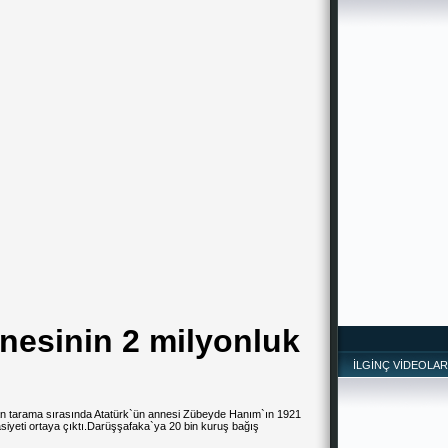
nesinin 2 milyonluk
İLGİNÇ VİDEOLAR
an tarama sırasında Atatürk`ün annesi Zübeyde Hanım`ın 1921
vasiyeti ortaya çıktı.Darüşşafaka`ya 20 bin kuruş bağış