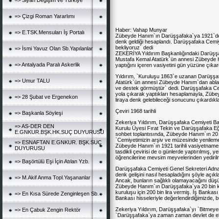
=> Siyah Değişim ve Türkiye
=> Çizgi Roman Yararlımı
Haber:
Vahap Munyar
=> E.TSK.Mensuları İş Portalı
Zübeyde Hanım
`ın
Darüşşafaka
`ya 1921`de
denk geldiği hesaplandı.
Darüşşafaka Cemiye
bekliyoruz` dedi
=> İsmi Yavuz Olan Sb.Yapılanlar
ZEKERİYA Yıldırım Başkanlığındaki
Darüşşa
Mustafa Kemal Atatürk
`ün annesi Zübeyde H
=> Antalyada Paralı Askerlik
yaptığını içeren vasiyetini gün yüzüne çıkar
Yıldırım, `Kuruluşu 1863`e uzanan Darüşşa
=> Umur TALU
Atatürk`ün annesi Zübeyde Hanım`dan abla
ve destek görmüştür` dedi. Darüşşafaka C
yola çıkarak yaptıkları hesaplamayla, Zübe
=> 28 Şubat ve Ergenekon
liraya denk gelebileceği sonucunu çıkardıkları
Çeviri 1968 tarihli
=> Başkanla Söyleşi
Zekeriya Yıldırım
, Darüşşafaka Cemiyeti Ba
=> AS-DER DEN
Kurulu Üyesi Fırat
Tekin
ve Darüşşafaka Eğ
E.GNKUR.BŞK.HK.SUÇ DUYURUSU
sohbet toplantısında, Zübeyde Hanım`ın 20 bi
`
Cemiyetimizin
arşiv ve müzesinde yenileme-
=> ESNAFTAN E.GNKUR. BŞK.SUÇ
Zübeyde Hanım`ın 1921 tarihli vasiyetnames
DUYURUSU
tasdikli çevirisi de o günlerde yaptırılmış
öğrencilerine mevsim meyvelerinden yedirilm
=> Başörtülü Eşi İçin Atılan Yzb.
Darüşşafaka Cemiyeti Genel Sekreteri Adnan
denk gelişini nasıl hesapladığını şöyle açıkl
=> M.Akif Anma Topl.Yaşananlar
Ancak, bunların sağlıklı olamayacağını düş
Zübeyde Hanım`ın Darüşşafaka`ya 20 bin ku
kuruluşu için 200 bin lira vermiş. İş Bankas
=> En Kısa Sürede Zenginleşen Sb.
Bankası hisseleriyle değerlendirdiğimizde, 
Zekeriya Yıldırım, Darüşşafaka`yı `Bitmeyen b
=> En Çabuk Zengin Rektör
`Darüşşafaka`ya zaman zaman devlet de el uz