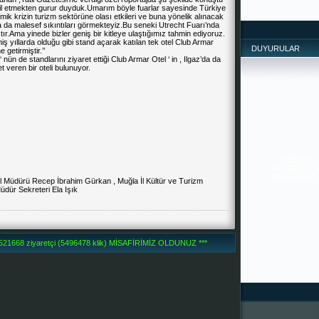
msil etmekten gurur duyduk.Umarım böyle fuarlar sayesinde Türkiye
ik krizin turizm sektörüne olası etkileri ve buna yönelik alınacak
a da malesef sıkıntıları görmekteyiz.Bu seneki Utrecht Fuarı’nda
tır.Ama yinede bizler geniş bir kitleye ulaştığımız tahmin ediyoruz.
 yıllarda olduğu gibi stand açarak katılan tek otel Club Armar
DUYURULAR
 getirmiştir.’’
ün de standlarını ziyaret ettiği Club Armar Otel ‘ in , Ilgaz’da da
 veren bir oteli bulunuyor.
SİZDEN ,
İYİLERDİR. 
PAYLAŞTIKÇA 
--------------
-------
l Müdürü Recep İbrahim Gürkan , Muğla İl Kültür ve Turizm
dür Sekreteri Ela Işık
1668 ziyaretçi (5496478 klik) MİSAFİRİMİZ OLDUNUZ ***