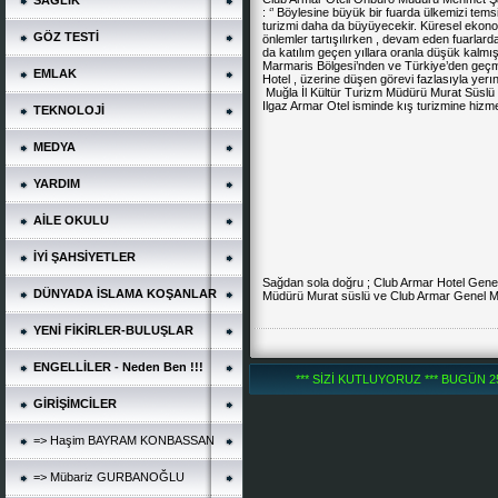
SAĞLIK
: ‘’ Böylesine büyük bir fuarda ülkemizi te
turizmi daha da büyüyecekir. Küresel ekonom
GÖZ TESTİ
önlemler tartışılırken , devam eden fuarlard
da katılım geçen yıllara oranla düşük kalmış
Marmaris Bölgesi’nden ve Türkiye’den geçmiş
EMLAK
Hotel , üzerine düşen görevi fazlasıyla yerıne
Muğla İl Kültür Turizm Müdürü Murat Süslü ‘ n
Ilgaz Armar Otel isminde kış turizmine hizmet
TEKNOLOJİ
MEDYA
YARDIM
AİLE OKULU
İYİ ŞAHSİYETLER
Sağdan sola doğru ; Club Armar Hotel Gene
DÜNYADA İSLAMA KOŞANLAR
Müdürü Murat süslü ve Club Armar Genel Mü
YENİ FİKİRLER-BULUŞLAR
ENGELLİLER - Neden Ben !!!
*** SİZİ KUTLUYORUZ *** BUGÜN 252
GİRİŞİMCİLER
=> Haşim BAYRAM KONBASSAN
=> Mübariz GURBANOĞLU