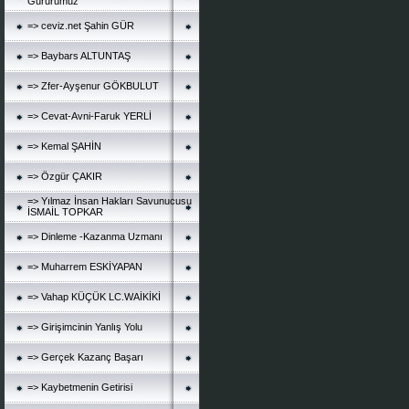
Gururumuz
=> ceviz.net Şahin GÜR
=> Baybars ALTUNTAŞ
=> Zfer-Ayşenur GÖKBULUT
=> Cevat-Avni-Faruk YERLİ
=> Kemal ŞAHİN
=> Özgür ÇAKIR
=> Yılmaz İnsan Hakları Savunucusu
İSMAİL TOPKAR
=> Dinleme -Kazanma Uzmanı
=> Muharrem ESKİYAPAN
=> Vahap KÜÇÜK LC.WAİKİKİ
=> Girişimcinin Yanlış Yolu
=> Gerçek Kazanç Başarı
=> Kaybetmenin Getirisi