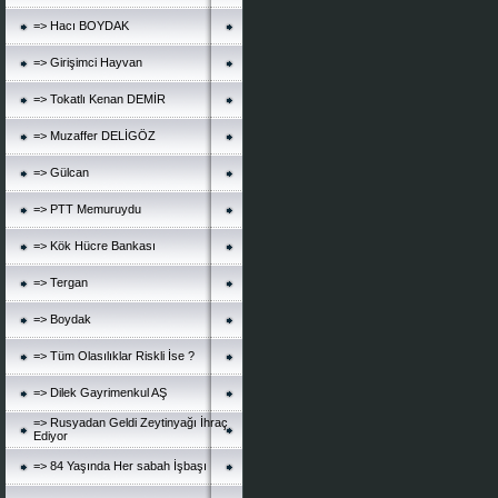
=> Hacı BOYDAK
=> Girişimci Hayvan
=> Tokatlı Kenan DEMİR
=> Muzaffer DELİGÖZ
=> Gülcan
=> PTT Memuruydu
=> Kök Hücre Bankası
=> Tergan
=> Boydak
=> Tüm Olasılıklar Riskli İse ?
=> Dilek Gayrimenkul AŞ
=> Rusyadan Geldi Zeytinyağı İhraç
Ediyor
=> 84 Yaşında Her sabah İşbaşı