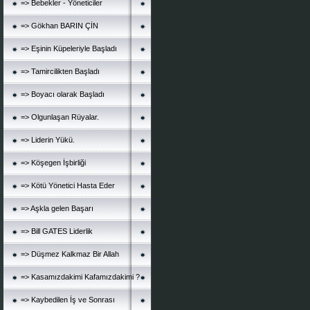
=> Bebekler - Yöneticiler
=> Gökhan BARIN ÇİN
=> Eşinin Küpeleriyle Başladı
=> Tamircilikten Başladı
=> Boyacı olarak Başladı
=> Olgunlaşan Rüyalar.
=> Liderin Yükü.
=> Köşegen İşbirliği
=> Kötü Yönetici Hasta Eder
=> Aşkla gelen Başarı
=> Bill GATES Liderlik
=> Düşmez Kalkmaz Bir Allah
=> Kasamızdakimi Kafamızdakimi ?
=> Kaybedilen İş ve Sonrası