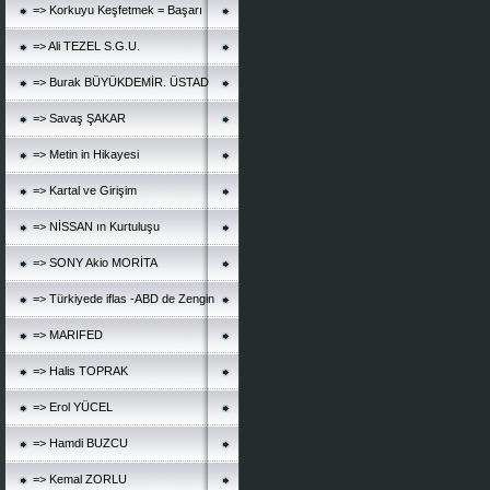
=> Korkuyu Keşfetmek = Başarı
=> Ali TEZEL S.G.U.
=> Burak BÜYÜKDEMİR. ÜSTAD
=> Savaş ŞAKAR
=> Metin in Hikayesi
=> Kartal ve Girişim
=> NİSSAN ın Kurtuluşu
=> SONY Akio MORİTA
=> Türkiyede iflas -ABD de Zengin
=> MARIFED
=> Halis TOPRAK
=> Erol YÜCEL
=> Hamdi BUZCU
=> Kemal ZORLU