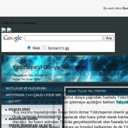
*
Bu web sitesi
Bed
Create Your Own Countdown
Web
hiziracil.tr.gg
Yıldıztepe'yi Dünya Tanıyacak
Onaylayan Site Yöneticisi
Pazar, 04 Ocak 2009
MUTLULUK VE HUZURUMU
Armar Özcan YALÇINKAYA
Yıldıztepe'nin tek turistik tesisi olan otelin yeni işletmecisi Armar Ş
ARIYORSUN ? >>> ÇALIŞ + İYİLİK YAP
"Önümüzdeki günlerde katılacağımız dünya çağındaki fuarlarla Yıldızte
+ ŞÜKRET
düzenlenen balo ile birlikte tesisin işletmeye açıldığını belirten
Yalçın
HOŞGELDİNİZ
"Kış sezonu başladığından dolayı bizim Armar Yıldıztepe'nin önemli gö
Ocak tarihinde Amsterdam'da yapılacak olan fuara şirket olarak katıl
Abdurrahim BARIN
olacağız, bu fuarın ardından Oslo'da gerçekleştirilecek olan fuarada kat
SERVİS SENDİKASI. ULAŞ İŞ
pazarlamayada önem veriyor, Ankara ve İstanbul bağlantıları ile de Yıld