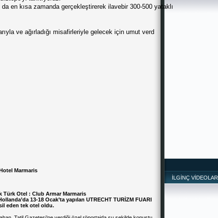
nı da en kısa zamanda gerçekleştirerek ilavebir 300-500 yataklı
rıyla ve ağırladığı misafirleriyle gelecek için umut verd
 Hotel Marmaris
İLGİNÇ VİDEOLAR
 Türk Otel : Club Armar Marmaris
, Hollanda’da 13-18 Ocak’ta yapılan UTRECHT TURİZM FUARI
il eden tek otel oldu.
n ,Tatil Gazetesi’ne verdiği özel röportajda şu şekilde konuştu