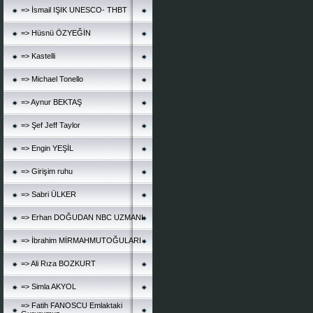
=> İsmail IŞIK UNESCO- THBT
=> Hüsnü ÖZYEĞİN
=> Kastelli
=> Michael Tonello
=> Aynur BEKTAŞ
=> Şef Jeff Taylor
=> Engin YEŞİL
=> Girişim ruhu
=> Sabri ÜLKER
=> Erhan DOĞUDAN NBC UZMANI
=> İbrahim MİRMAHMUTOĞULARI
=> Ali Rıza BOZKURT
=> Simla AKYOL
=> Fatih FANOSCU Emlaktaki