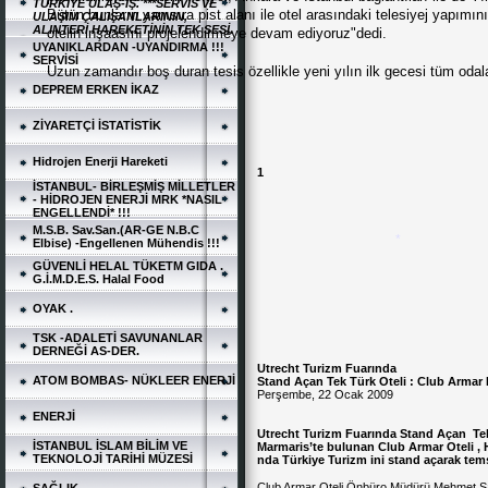
TÜRKİYE ULAŞ-İŞ. ***SERVİS VE
Bütün bunların yanısıra pist alanı ile otel arasındaki telesiyej yapımı
ULAŞIM ÇALIŞANLARININ,
ALINTERİ HAREKETİNİN TEK SESİ.
otelin inşaasını projelendirmeye devam ediyoruz"dedi.
UYANIKLARDAN -UYANDIRMA !!!
SERVİSİ
Uzun zamandır boş duran tesis özellikle yeni yılın ilk gecesi tüm odala
DEPREM ERKEN İKAZ
ZİYARETÇİ İSTATİSTİK
Hidrojen Enerji Hareketi
1
İSTANBUL- BİRLEŞMİŞ MİLLETLER
- HİDROJEN ENERJİ MRK *NASIL
ENGELLENDİ* !!!
M.S.B. Sav.San.(AR-GE N.B.C
Elbise) -Engellenen Mühendis !!!
GÜVENLİ HELAL TÜKETM GIDA .
G.İ.M.D.E.S. Halal Food
OYAK .
TSK -ADALETİ SAVUNANLAR
DERNEĞİ AS-DER.
Utrecht Turizm Fuarında
ATOM BOMBAS- NÜKLEER ENERJİ
Stand Açan Tek Türk Oteli : Club Armar
Perşembe, 22 Ocak 2009
ENERJİ
Utrecht Turizm Fuarında Stand Açan Tek
İSTANBUL İSLAM BİLİM VE
Marmaris’te bulunan Club Armar Oteli 
TEKNOLOJİ TARİHİ MÜZESİ
nda Türkiye Turizm ini stand açarak tems
*
Club Armar Oteli Önbüro Müdürü Mehmet Şaha