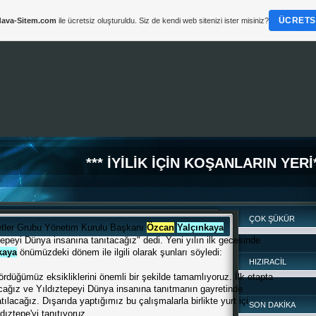
ÜCRETSI
ava-Sitem.com
ile ücretsiz oluşturuldu. Siz de kendi web sitenizi ister misiniz?
*** İYİLİK İÇİN KOŞANLARIN YERİ*
ÇOK ŞÜKÜR
irketler Grubu Yönetim Kurulu Başkanı
Özcan
Yalçınkaya
peyi Dünya insanına tanıtacağız" dedi. Yeni yılın ilk gecesinde
kaya
önümüzdeki dönem ile ilgili olarak şunları söyledi:
HIZIRACİL
rdüğümüz eksikliklerini önemli bir şekilde tamamlıyoruz. İlk etapta
acağız ve Yıldıztepeyi Dünya insanına tanıtmanın gayretinde
ılacağız. Dışarıda yaptığımız bu çalışmalarla birlikte yurt içi
SON DAKİKA
ıztepe'yi tanıtıyoruz.