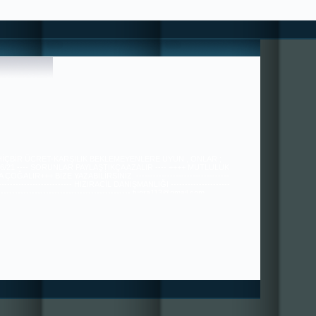
 HİÇBİR ÜCRET-KARŞILIK BEKLEMEYENLERE UYUN , ONLAR ;
36/21 ---- SORUNLAR PAYLAŞTIKÇA AZALIR ---- ++++ MUTLULUK
ÇOĞALIR+++ BİZE YAZABİLİRSİNİZ. ---------------------------------
---------------------------- HIZIRACİL DANIŞMANLIĞI ---------------------
----------------------------------------------- tugra113@gmail.com
SAYGILARIMIZLA.