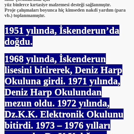
yüz binlerce kırtasiye malzemesi desteği sağlanmıştır.
Proje çalışmaları boyunca hiç kimseden nakdi yardım (para
vb.) toplanmamıştır.
1951
yılında, İskenderun’da
doğdu.
1968
yılında, İskenderun
lisesini bitirerek, Deniz Harp
Okuluna girdi.
1971
yılında,
Deniz Harp Okulundan
mezun oldu.
1972
yılında,
Dz.K.K. Elektronik Okulunu
bitirdi.
1973
– 1976 yılları
I