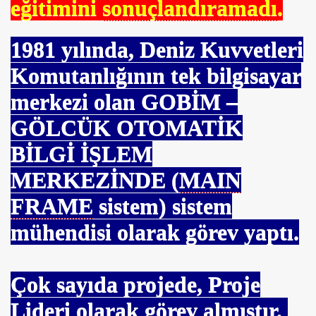
eğitimini
sonuçlandıramadı
.
1981
yılında, Deniz Kuvvetleri
Komutanlığının tek bilgisayar
merkezi olan GOBİM –
GÖLCÜK OTOMATİK
BİLGİ İŞLEM
MERKEZİNDE (
MAIN
FRAME
sistem) sistem
mühendisi olarak görev yaptı.
Çok sayıda projede, Proje
Lideri olarak görev almıştır.