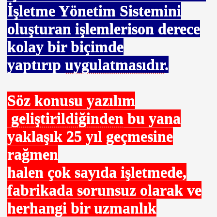
İşletme Yönetim Sistemini
oluşturan işlemlerison derece
kolay bir biçimde
cılar- Destekler
yaptırıp
uygulatmasıdır
.
Söz konusu yazılım
rı
geliştirildiğinden
bu yana
n Kaçar
yaklaşık 25 yıl geçmesine
rağmen
halen çok sayıda işletmede,
fabrikada sorunsuz olarak ve
herhangi bir uzmanlık