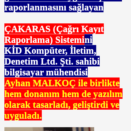
raporlanmasını sağlayan
imcisi.İsmet KOYUN
ÇAKARAS (Çağrı Kayıt
Raporlama) Sistemi
ni
KİD Kompüter, İletim,
Denetim Ltd. Şti. sahibi
LYA
bilgisayar mühendisi
Ayhan MALKOÇ ile birlikte
anı
hem donanım hem de yazılım
olarak tasarladı, geliştirdi ve
uyguladı.
rolar kazandı ama köye yerleşti