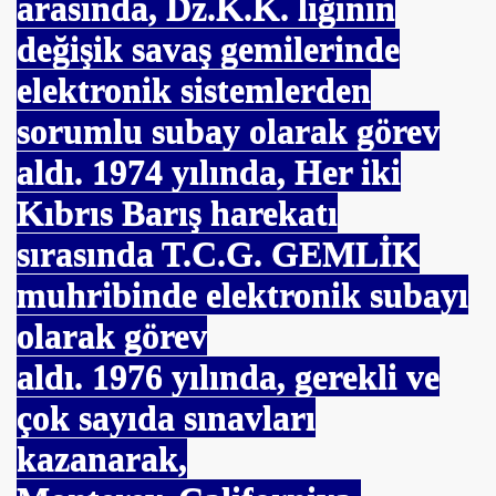
arasında, Dz.K.K. lığının
I
değişik savaş gemilerinde
elektronik sistemlerden
sorumlu subay olarak görev
rurumuz
aldı.
1974
yılında, Her iki
Kıbrıs Barış harekatı
sırasında T.C.G. GEMLİK
muhribinde elektronik subayı
olarak görev
aldı.
1976
yılında, gerekli ve
çok sayıda sınavları
kazanarak,
cusu İSMAİL TOPKAR