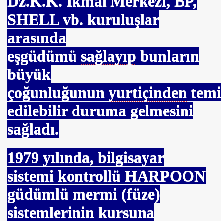
Dz.K.K. İkmal Merkezi, BP,
SHELL vb. kuruluşlar
arasında
eşgüdümü
sağlayıp
bunların
büyük
çoğunluğunun
yurtiçinden
tem
hibi
edilebilir duruma gelmesini
sağladı.
1979
yılında, bilgisayar
N
sistemi kontrollü HARPOON
güdümlü mermi (füze)
sistemlerinin kursuna