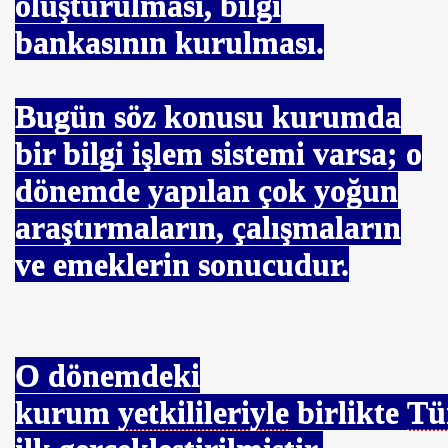
oluşturulması, bilgi
bankasının kurulması.
Bugün söz konusu kurumda
bir bilgi işlem sistemi varsa; o
dönemde yapılan çok yoğun
Hasan GÜRBÜZ
araştırmaların, çalışmaların
. Eray KAPICIOĞLU
ve emeklerin sonucudur.
O dönemdeki
kurum
yetkilileriyle
birlikte
Tü