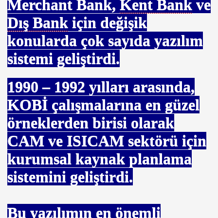
Merchant Bank,
Kent Bank
ve
Dış Bank
için değişik
konularda çok sayıda yazılım
sistemi geliştirdi.
1990 – 1992
yılları arasında,
KOBİ çalışmalarına en güzel
örneklerden birisi olarak
AMAK.
CAM ve ISICAM sektörü için
kurumsal kaynak planlama
ları
sistemini geliştirdi.
mak. DOĞRUDAN SATIŞ.
Bu yazılımın en önemli