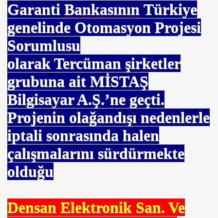
Garanti
Bankasının
Türkiye
eyen Başkan
genelinde Otomasyon Projesi
Sorumlusu
olarak Tercüman şirketler
grubuna ait MİSTAŞ
akışı
Bilgisayar A.Ş.’ne geçti.
Projenin olağandışı nedenlerle
ünya Ulaşımına
iptali sonrasında halen
çalışmalarını sürdürmekte
olduğu
rı Örneği
Densan Elektronik San. Ve
KAYIM