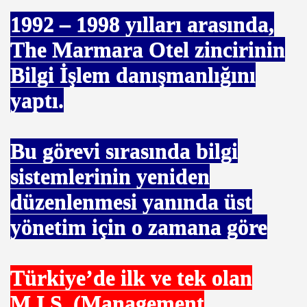
1992 – 1998
yılları arasında,
The Marmara Otel zincirinin
Bilgi İşlem danışmanlığını
yaptı.
Bu görevi sırasında bilgi
DA
sistemlerinin yeniden
düzenlenmesi yanında üst
VUSTRALYA
yönetim için o zamana göre
Türkiye’de ilk ve tek olan
APONYAYA
M.I.S. (Management
LONDRAYA