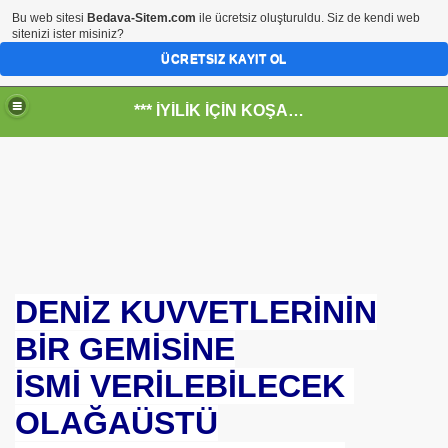
Bu web sitesi
Bedava-Sitem.com
ile ücretsiz oluşturuldu. Siz de kendi web
sitenizi ister misiniz?
ÜCRETSIZ KAYIT OL
*** İYİLİK İÇİN KOŞANLARIN YERİ***
RKİYE ULAŞ-İŞ. ***SERVİS VE ULAŞIM ÇALIŞANLARININ, 
 SERVİSİ
DENİZ KUVVETLERİNİN
BİR GEMİSİNE
İSMİ VERİLEBİLECEK
OLAĞAÜSTÜ
R - HİDROJEN ENERJİ MRK *NASIL ENGELLENDİ* !!!