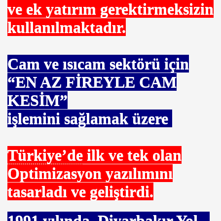
mı
ve ek yatırım gerektirmeksizin
kullanılmaktadır.
Cam ve ısıcam sektörü için
uluşu
“EN AZ FİREYLE CAM
KESİM”
işlemini sağlamak üzere
Türkiye’de
ilk ve tek olan
Optimizasyon yazılımını
tasarladı ve geliştirdi.
1991
yılında, Diyarbakır Yol –