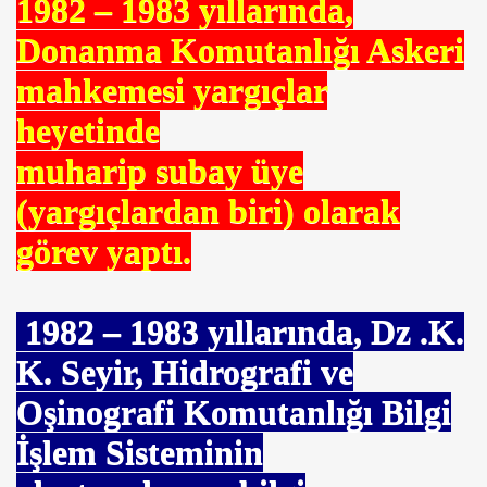
1982 – 1983 yıllarında,
Donanma Komutanlığı Askeri
mahkemesi yargıçlar
heyetinde
muharip subay üye
(yargıçlardan biri) olarak
görev yaptı.
1982 – 1983
yıllarında, Dz .K.
ncelikleri
K. Seyir, Hidrografi ve
Oşinografi Komutanlığı Bilgi
İşlem Sisteminin