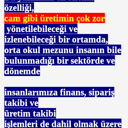
B
özelliği,
cam gibi üretimin çok zor
yönetilebileceği
ve
izlenebileceği bir ortamda,
orta okul mezunu insanın bile
bulunmadığı bir sektörde ve
dönemde
ilyon TL hibe
insanlarımıza finans, sipariş
takibi ve
üretim takibi
işlemleri de dahil olmak üzere