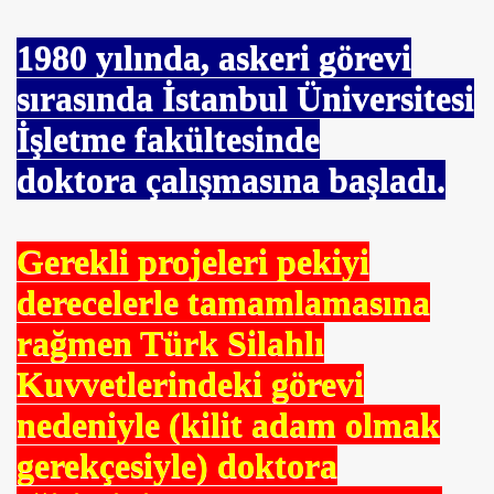
1980
yılında, askeri görevi
sırasında İstanbul Üniversitesi
İşletme fakültesinde
doktora çalışmasına başladı.
Gerekli projeleri pekiyi
derecelerle tamamlamasına
na
rağmen Türk Silahlı
Kuvvetlerindeki görevi
nedeniyle (kilit adam olmak
gerekçesiyle) doktora