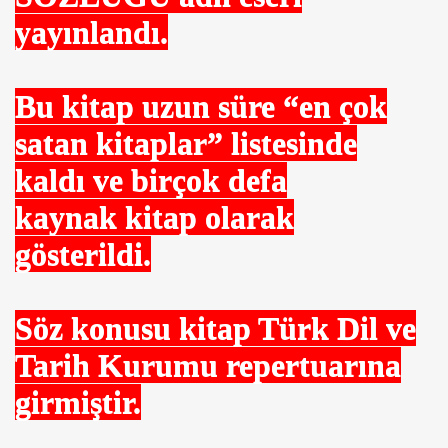
yayınlandı.
Bu kitap uzun süre “en çok
satan kitaplar” listesinde
kaldı ve birçok defa
rsiteye
kaynak kitap olarak
i.
gösterildi.
ksel YALÇIN
Söz konusu kitap Türk Dil ve
ethetti.
Tarih Kurumu repertuarına
girmiştir.