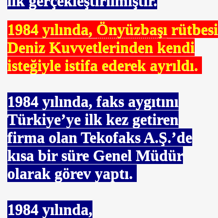
ilk gerçekleştirilmiştir.
1984 yılında,
Önyüzbaşı
rütbes
Deniz Kuvvetlerinden kendi
isteğiyle istifa ederek ayrıldı.
1984
yılında, faks aygıtını
Türkiye’ye ilk kez getiren
urdu
firma olan Tekofaks A.Ş.’de
kısa bir süre Genel Müdür
olarak görev yaptı.
1984
yılında,