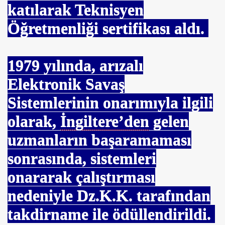
katılarak Teknisyen
Öğretmenliği sertifikası aldı.
şünebilmek
tı
1979
yılında, arızalı
ren Girişimci.
Elektronik Savaş
EMİŞ
Sistemlerinin onarımıyla ilgili
arı Hikayesi
olarak,
İngiltere’den
gelen
uzmanların başaramaması
sonrasında, sistemleri
onararak çalıştırması
KGÜNDÜZ
nedeniyle Dz.K.K. tarafından
takdirname ile ödüllendirildi.