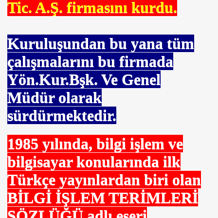
Tic. A.Ş. firmasını kurdu.
Kuruluşundan bu yana tüm
ldürüldü
çalışmalarını bu firmada
Yön.Kur.Bşk. Ve Genel
Müdür olarak
sürdürmektedir.
1985 yılında, bilgi işlem ve
bilgisayar konularında ilk
Türkçe yayınlardan biri olan
BİLGİ İŞLEM TERİMLERİ
SÖZLÜĞÜ adlı eseri