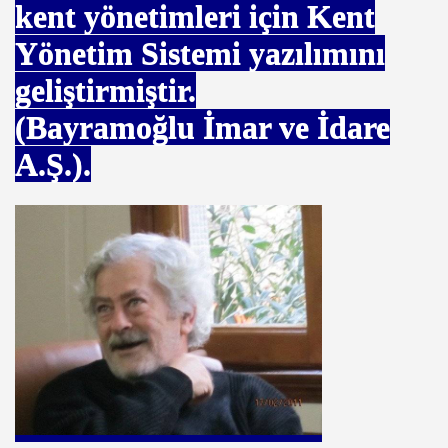
kent yönetimleri için Kent
Yönetim Sistemi yazılımını
geliştirmiştir.
(Bayramoğlu İmar ve İdare
A.Ş.).
ŞİMCİ
 KADİRHAN
imci
10 GİRİŞİMCİ