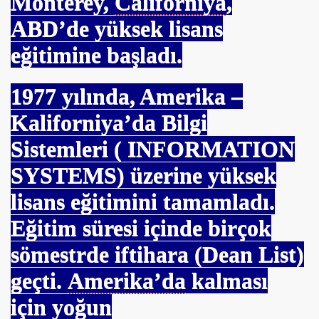
Monterey,
Californiya
,
ABD’de yüksek lisans
eğitimine başladı.
1977
yılında, Amerika –
Kaliforniya’da Bilgi
Sistemleri ( INFORMATION
SYSTEMS) üzerine yüksek
lisans eğitimini tamamladı.
Eğitim süresi içinde birçok
sömestrde iftihara (Dean List)
geçti.
Amerika’da
kalması
için yoğun