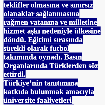
teklifler olmasına ve sınırsız
olanaklar sağlanmasına
rağmen vatanına ve milletine
hizmet aşkı nedeniyle ülkesine
döndü. Eğitimi sırasında
n
sürekli olarak futbol
takımında oynadı. Basın
Organlarında Türklerden söz
ettirdi.
Türkiye’nin
tanıtımına
katkıda bulunmak amacıyla
üniversite faaliyetleri