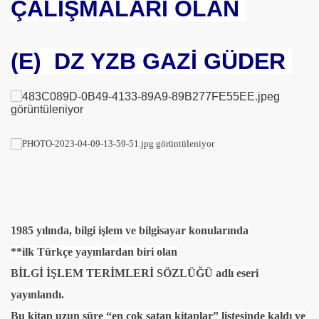
ÇALIŞMALARI OLAN
se) -Engellenen Mühendis !!!
(E) DZ YZB GAZİ GÜDER
İ.M.D.E.S. Halal Food
RNEĞİ AS-DER.
Jİ
OLOJİ TARİHİ MÜZESİ
1985
yılında, bilgi işlem ve bilgisayar konularında
**ilk Türkçe yayınlardan biri olan
BİLGİ İŞLEM TERİMLERİ SÖZLÜĞÜ adlı eseri
yayınlandı.
Bu kitap uzun süre “en çok satan kitaplar” listesinde kaldı ve