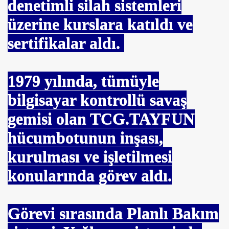
denetimli silah sistemleri
üzerine kurslara katıldı ve
sertifikalar aldı.
1979
yılında, tümüyle
bilgisayar kontrollü savaş
gemisi olan TCG.TAYFUN
hücumbotunun inşası,
kurulması ve işletilmesi
konularında görev aldı.
Görevi sırasında Planlı Bakım