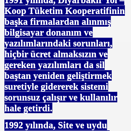
Koop Tüketim Kooperatifinin
başka firmalardan alınmış
LTINLA YARIŞIYOR
bilgisayar donanım ve
Oldu
yazılımlarındaki sorunları,
e
hiçbir ücret almaksızın ve
gereken
yazılımları da sil
ARINı
baştan yeniden geliştirmek
suretiyle gidererek sistemi
sorunsuz çalışır ve kullanılır
hale getirdi.
P
1992
yılında, Site ve uydu