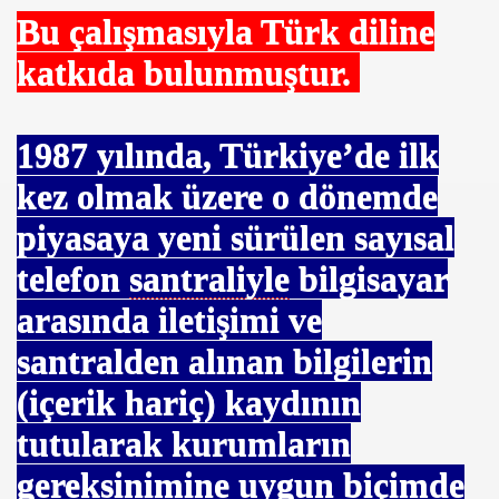
Bu çalışmasıyla Türk diline
katkıda bulunmuştur.
1987
yılında, Türkiye’de ilk
kez olmak üzere o dönemde
piyasaya yeni sürülen sayısal
i HÜRKUŞ
telefon
santraliyle
bilgisayar
arasında iletişimi ve
santralden alınan bilgilerin
(içerik hariç) kaydının
çan Hoca
tutularak kurumların
gereksinimine uygun biçimde
t