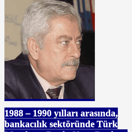
Yinsu YENİCE
 Cengiz, Hande ELMAAĞAÇLI
mci
1988 – 1990
yılları arasında,
bankacılık sektöründe Türk
mci