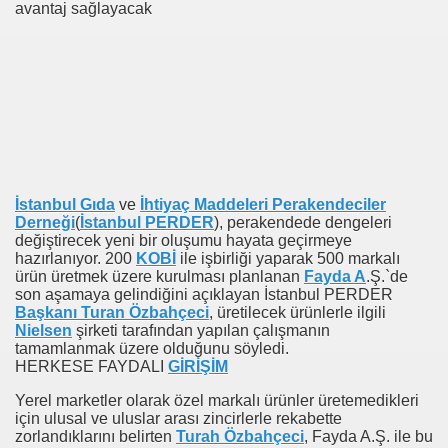
avantaj sağlayacak
n
İstanbul Gıda
ve
İhtiyaç Maddeleri Perakendeciler
Derneği
(
İstanbul PERDER
), perakendede dengeleri
değiştirecek yeni bir oluşumu hayata geçirmeye
hazırlanıyor. 200
KOBİ
ile işbirliği yaparak 500 markalı
ürün üretmek üzere kurulması planlanan
Fayda A
.Ş.`de
son aşamaya gelindiğini açıklayan İstanbul PERDER
Başkanı Turan Özbahçeci
, üretilecek ürünlerle ilgili
Nielsen
şirketi tarafından yapılan çalışmanın
tamamlanmak üzere olduğunu söyledi.
HERKESE FAYDALI
GİRİŞİM
Yerel marketler olarak özel markalı ürünler üretemedikleri
için ulusal ve uluslar arası zincirlerle rekabette
zorlandıklarını belirten
Turah Özbahçeci
, Fayda A.Ş. ile bu