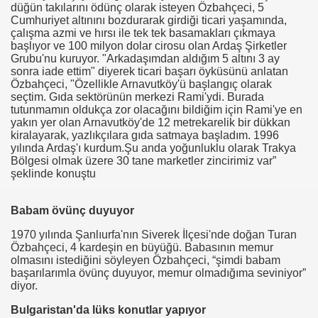
düğün takılarını ödünç olarak isteyen Özbahçeci, 5
Cumhuriyet altınını bozdurarak girdiği ticari yaşamında,
çalışma azmi ve hırsı ile tek tek basamakları çıkmaya
başlıyor ve 100 milyon dolar cirosu olan Ardaş Şirketler
Grubu'nu kuruyor. "Arkadaşımdan aldığım 5 altını 3 ay
sonra iade ettim" diyerek ticari başarı öyküsünü anlatan
Özbahçeci, "Özellikle Arnavutköy'ü başlangıç olarak
seçtim. Gıda sektörünün merkezi Rami'ydi. Burada
tutunmamın oldukça zor olacağını bildiğim için Rami'ye en
yakın yer olan Arnavutköy'de 12 metrekarelik bir dükkan
kiralayarak, yazlıkçılara gıda satmaya başladım. 1996
yılında Ardaş'ı kurdum.Şu anda yoğunluklu olarak Trakya
Bölgesi olmak üzere 30 tane marketler zincirimiz var”
şeklinde konuştu
Babam övünç duyuyor
1970 yılında Şanlıurfa'nın Siverek İlçesi'nde doğan Turan
Özbahçeci, 4 kardeşin en büyüğü. Babasının memur
olmasını istediğini söyleyen Özbahçeci, “şimdi babam
başarılarımla övünç duyuyor, memur olmadığıma seviniyor”
diyor.
Bulgaristan'da lüks konutlar yapıyor