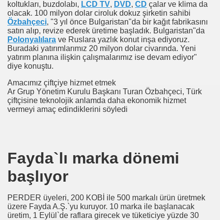
koltukları, buzdolabı,
LCD TV
,
DVD
,
CD
çalar ve klima da
olacak. 100 milyon dolar ciroluk dokuz şirketin sahibi
Özbahçeci
, "3 yıl önce Bulgaristan"da bir kağıt fabrikasını
satın alıp, revize ederek üretime başladık. Bulgaristan"da
Polonyalılara
ve Ruslara yazlık konut inşa ediyoruz.
Buradaki yatırımlarımız 20 milyon dolar civarında. Yeni
yatırım planına ilişkin çalışmalarımız ise devam ediyor"
diye konuştu.
Amacımız çiftçiye hizmet etmek
Ar Grup Yönetim Kurulu Başkanı Turan Özbahçeci, Türk
çiftçisine teknolojik anlamda daha ekonomik hizmet
vermeyi amaç edindiklerini söyledi
Fayda`lı marka dönemi
başlıyor
PERDER üyeleri, 200 KOBİ ile 500 markalı ürün üretmek
üzere Fayda A.Ş.`yu kuruyor. 10 marka ile başlanacak
üretim, 1 Eylül`de raflara girecek ve tüketiciye yüzde 30