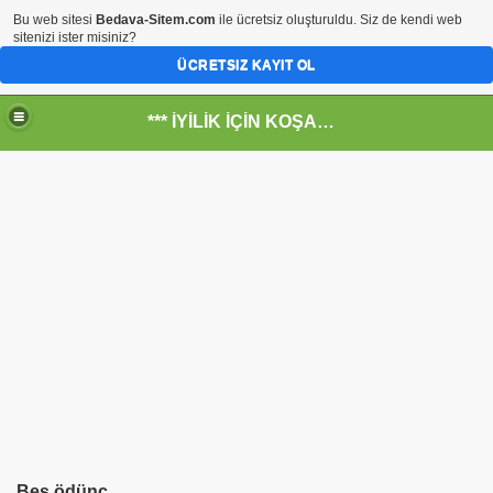
Bu web sitesi
Bedava-Sitem.com
ile ücretsiz oluşturuldu. Siz de kendi web
sitenizi ister misiniz?
ÜCRETSIZ KAYIT OL
*** İYİLİK İÇİN KOŞANLARIN YERİ***
RKİYE ULAŞ-İŞ. ***SERVİS VE ULAŞIM ÇALIŞANLARININ, 
 SERVİSİ
Beş ödünç
R - HİDROJEN ENERJİ MRK *NASIL ENGELLENDİ* !!!