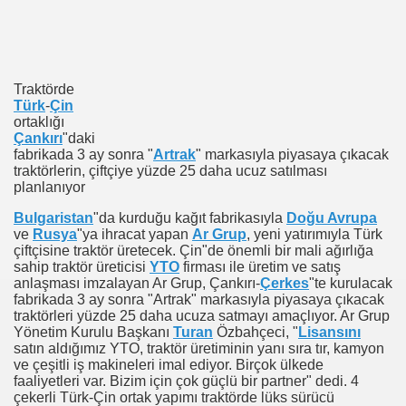
I
Traktörde
Türk
-
Çin
ortaklığı
rurumuz
Çankırı
"daki
fabrikada 3 ay sonra "
Artrak
" markasıyla piyasaya çıkacak
traktörlerin, çiftçiye yüzde 25 daha ucuz satılması
planlanıyor
Bulgaristan
"da kurduğu kağıt fabrikasıyla
Doğu Avrupa
ve
Rusya
"ya ihracat yapan
Ar Grup
, yeni yatırımıyla Türk
çiftçisine traktör üretecek. Çin"de önemli bir mali ağırlığa
sahip traktör üreticisi
YTO
firması ile üretim ve satış
anlaşması imzalayan Ar Grup, Çankırı-
Çerkes
"te kurulacak
fabrikada 3 ay sonra "Artrak" markasıyla piyasaya çıkacak
traktörleri yüzde 25 daha ucuza satmayı amaçlıyor. Ar Grup
Yönetim Kurulu Başkanı
Turan
Özbahçeci, "
Lisansını
satın aldığımız YTO, traktör üretiminin yanı sıra tır, kamyon
ve çeşitli iş makineleri imal ediyor. Birçok ülkede
faaliyetleri var. Bizim için çok güçlü bir partner" dedi. 4
cusu İSMAİL TOPKAR
çekerli Türk-Çin ortak yapımı traktörde lüks sürücü