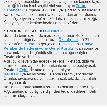
eksikliği gidereceklerini söyledi. Oluşum her kesime faydalı
olacağı için bu ismi seçtiklerini vurgulayan
Turan
Özbahçeci
, "Projeyle 200 KOBİ`ye iş fırsatı oluşturacağız.
Kaliteli yaptığımız ürünü marka fiyatından arındırdığımız
için müşteriye en az yüzde 30 daha ucuza satabileceğiz.
Dolayısıyla her kesime faydalı olacağız" dedi.
40 ZİNCİR ÖN KATILIM
BİLDİRDİ
Şu anda binin üzerinde mağazası bulunan 40 zincirin ön
katılım bildirdiğini anlatan Turan
Özbahçeci
, 20-21
Haziran`da
Bursa
`da gerçekleştirilecek olan
Türkiye
Perakende Federasyonu Genel Kurulu
`ndan sonra yeni
başvurular için 15 günlük süre tanınacağını söyledi.
Fayda için yol haritası
A grubu kitleye hitap edecek şekilde ilk etapta gıda ve
temizlik ürünü ağırlıklı 10 marka ile üretime başlayacak
Fayda, 1
Eylül
`de rafta olmayı planlıyor.
Her KOBİ
`ye en iyi olduğu alanda üretim yaptırılacak.
Ürünler, piyasaya da verilecek, ancak ortaklar avantajlı
alım yapacak.
Başta elektronik olmak üzere gıda dışı ürünler de Fayda
A.Ş. tarafından yurtiçi ve dışından tedarik edilerek `Salı
sallanır` sloganıyla s
aç Ediyor