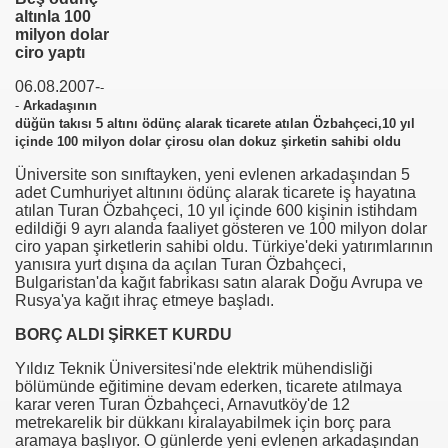
altınla 100
milyon dolar
se) -Engellenen Mühendis !!!
ciro yaptı
İ.M.D.E.S. Halal Food
06.08.2007-
-
-
Arkadaşının
düğün takısı 5 altını ödünç alarak ticarete atılan Özbahçeci,10 yıl
içinde 100 milyon dolar çirosu olan dokuz şirketin sahibi oldu
RNEĞİ AS-DER.
Üniversite son sınıftayken, yeni evlenen arkadaşından 5
adet Cumhuriyet altınını ödünç alarak ticarete iş hayatına
atılan Turan Özbahçeci, 10 yıl içinde 600 kişinin istihdam
Jİ
edildiği 9 ayrı alanda faaliyet gösteren ve 100 milyon dolar
ciro yapan şirketlerin sahibi oldu. Türkiye'deki yatırımlarının
yanısıra yurt dışına da açılan Turan Özbahçeci,
Bulgaristan'da kağıt fabrikası satın alarak Doğu Avrupa ve
OLOJİ TARİHİ MÜZESİ
Rusya'ya kağıt ihraç etmeye başladı.
BORÇ ALDI ŞİRKET KURDU
Yıldız Teknik Üniversitesi'nde elektrik mühendisliği
bölümünde eğitimine devam ederken, ticarete atılmaya
karar veren Turan Özbahçeci, Arnavutköy'de 12
metrekarelik bir dükkanı kiralayabilmek için borç para
aramaya başlıyor. O günlerde yeni evlenen arkadaşından