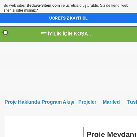
Bu web sitesi
Bedava-Sitem.com
ile ücretsiz oluşturuldu. Siz de kendi web
sitenizi ister misiniz?
ÜCRETSIZ KAYIT OL
*** İYİLİK İÇİN KOŞANLARIN YERİ***
RKİYE ULAŞ-İŞ. ***SERVİS VE ULAŞIM ÇALIŞANLARININ, 
 SERVİSİ
Proje Hakkında
Program Akışı
Projeler
Marifed
Tus
Proje Meydanı
R - HİDROJEN ENERJİ MRK *NASIL ENGELLENDİ* !!!