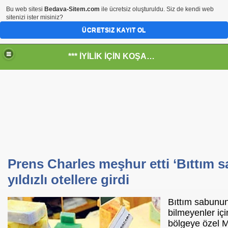
Bu web sitesi
Bedava-Sitem.com
ile ücretsiz oluşturuldu. Siz de kendi web
sitenizi ister misiniz?
ÜCRETSIZ KAYIT OL
*** İYİLİK İÇİN KOŞANLARIN YERİ***
RKİYE ULAŞ-İŞ. ***SERVİS VE ULAŞIM ÇALIŞANLARININ, 
 SERVİSİ
Prens Charles meşhur etti ‘Bıttım 
yıldızlı otellere girdi
Bıttım sabunun
bilmeyenler iç
bölgeye özel M
R - HİDROJEN ENERJİ MRK *NASIL ENGELLENDİ* !!!