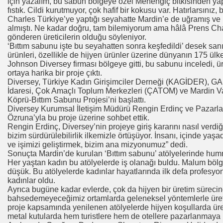
için yazalım, bu sabun bölgeye özel Menengiç bitkisinden yapıl
fıstık. Cildi kurutmuyor, çok hafif bir kokusu var. Hatırlarsınız
Charles Türkiye’ye yaptığı seyahatte Mardin’e de uğramış ve
almıştı. Ne kadar doğru, tam bilemiyorum ama hâlâ Prens Cha
gönderen üreticilerin olduğu söyleniyor.
‘Bıttım sabunu işte bu seyahatten sonra keşfedildi’ desek san
ürünleri, özellikle de hijyen ürünler üzerine dünyanın 175 ülk
Johnson Diversey firması bölgeye gitti, bu sabunu inceledi, ür
ortaya harika bir proje çıktı.
Diversey, Türkiye Kadın Girişimciler Derneği (KAGİDER), G
İdaresi, Çok Amaçlı Toplum Merkezleri (ÇATOM) ve Mardin Va
Köprü-Bıttım Sabunu Projesi’ni başlattı.
Diversey Kurumsal İletişim Müdürü Rengin Erdinç ve Pazar
Özruna’yla bu proje üzerine sohbet ettik.
Rengin Erdinç, Diversey’nin projeye giriş kararını nasıl verdiğ
bizim sürdürülebilirlik ilkemizle örtüşüyor. İnsanı, içinde ya
ve işimizi geliştirmek, bizim ana mizyonumuz” dedi.
Sonuçta Mardin’de kurulan ‘Bıttım sabunu’ atölyelerinde humm
Her yaştan kadın bu atölyelerde iş olanağı buldu. Malum böl
düşük. Bu atölyelerde kadınlar hayatlarında ilk defa profesy
kadınlar oldu.
Ayrıca bugüne kadar evlerde, çok da hijyen bir üretim süreci
bahsedemeyeceğimiz ortamlarda geleneksel yöntemlerle üreti
proje kapsamında yenilenen atölyelerde hijyen koşullarda üre
metal kutularda hem turistlere hem de otellere pazarlanmaya 