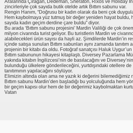
Aralarında Çırağan, Dedeman, Sheraton, Rixos ve Holiday Inn 
zincirleriyle çok sayıda butik otelde artık Bıttım sabunu var.
Rengin Hanım, “Doğrusu bir kadın olarak da beni çok duygulan
Hem kaybolmaya yüz tutmuş bir değer yeniden hayat buldu,
sayıda kadın geçim derdine çare buldu” diyor.
Bu arada ‘Bıttım sabunu projesini’ Mardin Valiliği de çok öne
milyon civarında turist geliyor. Bu turistlerin Mardin ve civarı
alabilecekleri ürün sayısı da hayli az. Şimdilerde Mardin’in r
içinde satışa sunulan Bıttım sabunları aynı zamanda tanıtım 
projenin bir kitabı da oldu. Fotoğraf sanatçısı Haluk Uygur’un
Bıttım sabununun hikayesi kitaplaştı. Diversey Pazarlama M
yakında kitabın İngilizcesi’nin de basılacağını ve Diversey’nin
bulunduğu ülkelere gönderileceğini, yurtdışındaki otellere d
tanıtımının yapılacağını söylüyor.
Elimizin altında olan ama ne yazık ki değerini bilemediğimiz 
Bıttım sabunu Mardin’den başladığı bu yolculuğunda hem yöred
bir geçim kapısı olur hem de bir değerimiz kaybolmaktan kurtu
Vatan
I