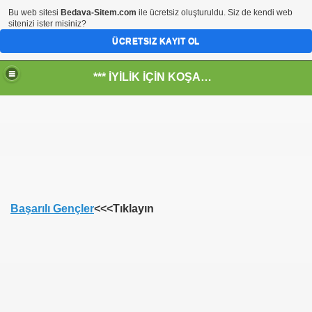
Bu web sitesi
Bedava-Sitem.com
ile ücretsiz oluşturuldu. Siz de kendi web
sitenizi ister misiniz?
ÜCRETSIZ KAYIT OL
*** İYİLİK İÇİN KOŞANLARIN YERİ***
RKİYE ULAŞ-İŞ. ***SERVİS VE ULAŞIM ÇALIŞANLARININ, 
 SERVİSİ
Başarılı Gençler
<<<Tıklayın
R - HİDROJEN ENERJİ MRK *NASIL ENGELLENDİ* !!!