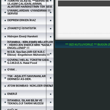
TÜRKİYE ULAŞ-İŞ. ***SERVİS VE
ULAŞIM ÇALIŞANLARININ,
ALINTERİ HAREKETİNİN TEK SESİ.
UYANIKLARDAN -UYANDIRMA !!!
SERVİSİ
DEPREM ERKEN İKAZ
ZİYARETÇİ İSTATİSTİK
Hidrojen Enerji Hareketi
İSTANBUL- BİRLEŞMİŞ MİLLETLER
*** SİZİ KUTLUYORUZ *** BUGÜN 252
- HİDROJEN ENERJİ MRK *NASIL
ENGELLENDİ* !!!
M.S.B. Sav.San.(AR-GE N.B.C
Elbise) -Engellenen Mühendis !!!
GÜVENLİ HELAL TÜKETM GIDA .
G.İ.M.D.E.S. Halal Food
OYAK .
TSK -ADALETİ SAVUNANLAR
DERNEĞİ AS-DER.
ATOM BOMBAS- NÜKLEER ENERJİ
ENERJİ
İSTANBUL İSLAM BİLİM VE
TEKNOLOJİ TARİHİ MÜZESİ