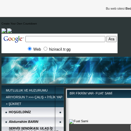
Bu web sitesi
Bed
Create Your Own Countdown
Web
hiziracil.tr.gg
MUTLULUK VE HUZURUMU
BİR FİKRİM VAR- FUAT SAMİ
ARIYORSUN ? >>> ÇALIŞ + İYİLİK YAP
+ ŞÜKRET
HOŞGELDİNİZ
Abdurrahim BARIN
SERVİS SENDİKASI. ULAŞ İŞ