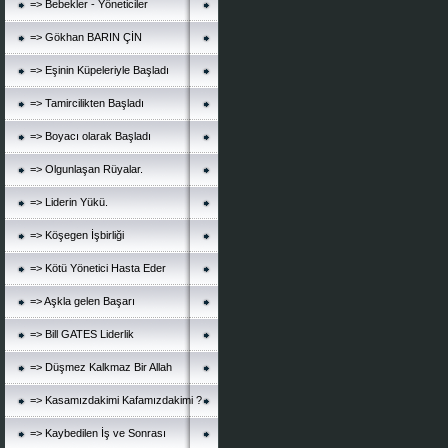
=> Bebekler - Yöneticiler
=> Gökhan BARIN ÇİN
=> Eşinin Küpeleriyle Başladı
=> Tamircilikten Başladı
=> Boyacı olarak Başladı
=> Olgunlaşan Rüyalar.
=> Liderin Yükü.
=> Köşegen İşbirliği
=> Kötü Yönetici Hasta Eder
=> Aşkla gelen Başarı
=> Bill GATES Liderlik
=> Düşmez Kalkmaz Bir Allah
=> Kasamızdakimi Kafamızdakimi ?
=> Kaybedilen İş ve Sonrası