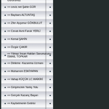
Gururumuz
=> ceviz.net Şahin GÜR
=> Baybars ALTUNTAŞ
=> Zfer-Ayşenur GÖKBULUT
=> Cevat-Avni-Faruk YERLİ
=> Kemal ŞAHİN
=> Özgür ÇAKIR
=> Yılmaz İnsan Hakları Savunucusu
İSMAİL TOPKAR
=> Dinleme -Kazanma Uzmanı
=> Muharrem ESKİYAPAN
=> Vahap KÜÇÜK LC.WAİKİKİ
=> Girişimcinin Yanlış Yolu
=> Gerçek Kazanç Başarı
=> Kaybetmenin Getirisi