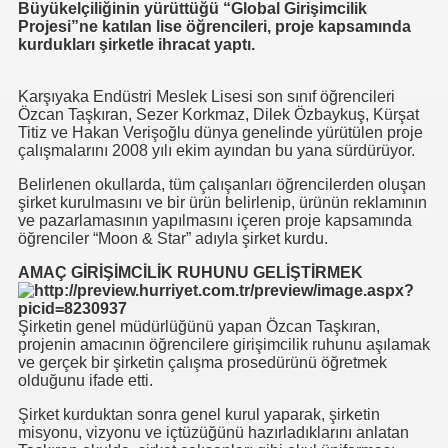
Büyükelçiliğinin yürüttüğü “Global Girişimcilik
Projesi”ne katılan lise öğrencileri, proje kapsamında
kurdukları şirketle ihracat yaptı.
Karşıyaka Endüstri Meslek Lisesi son sınıf öğrencileri
Özcan Taşkıran, Sezer Korkmaz, Dilek Özbaykuş, Kürşat
Titiz ve Hakan Verişoğlu dünya genelinde yürütülen proje
çalışmalarını 2008 yılı ekim ayından bu yana sürdürüyor.
Belirlenen okullarda, tüm çalışanları öğrencilerden oluşan
şirket kurulmasını ve bir ürün belirlenip, ürünün reklamının
ve pazarlamasının yapılmasını içeren proje kapsamında
öğrenciler “Moon & Star” adıyla şirket kurdu.
AMAÇ GİRİŞİMCİLİK RUHUNU GELİŞTİRMEK
Şirketin genel müdürlüğünü yapan Özcan Taşkıran,
projenin amacının öğrencilere girişimcilik ruhunu aşılamak
ve gerçek bir şirketin çalışma prosedürünü öğretmek
olduğunu ifade etti.
Şirket kurduktan sonra genel kurul yaparak, şirketin
misyonu, vizyonu ve içtüzüğünü hazırladıklarını anlatan