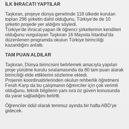
I
İLK İHRACATI YAPTILAR
Taşkıran, projeye dünya genelinde 118 ülkede kurulan
toplan 296 şirketin dahil olduğunu, Türkiye'de de 10
şirketin projede yer aldığını söyledi.
Türkiye'de ihracat yapan ilk öğrenci şirketlerinin kendileri
olduğunu vurgulayan Taşkıran 16 Mayısta İstanbul'da
düzenlenen programda okulun Türkiye birinciliği
rurumuz
kazandığını anlattı.
TAM PUAN ALDILAR
Taşkıran, Dünya birincisini belirlemek amacıyla yapılan
proje yürütme kurulu sıralamasında da 80 tam puan alarak
birinciliği elde ettiklerini sözlerine ekledi.
Projenin koordinatörlerinden okulun rehberlik öğretmeni
Ferah Karşı da bu çalışmanın öğrenciler için çok verimli
olduğunu, teknik bilgilerin yanı sıra öz güven konusunda
da yarar sağladığını belirtti.
Öğrenciler ödül olarak temmuz ayında bir hafta ABD'ye
gidecek.
cusu İSMAİL TOPKAR