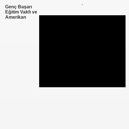
Genç Başarı
Eğitim Vakfı ve
se) -Engellenen Mühendis !!!
Amerikan
İ.M.D.E.S. Halal Food
RNEĞİ AS-DER.
Jİ
OLOJİ TARİHİ MÜZESİ