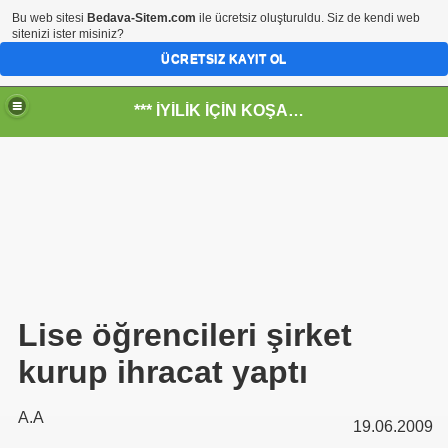
Bu web sitesi
Bedava-Sitem.com
ile ücretsiz oluşturuldu. Siz de kendi web
sitenizi ister misiniz?
ÜCRETSIZ KAYIT OL
*** İYİLİK İÇİN KOŞANLARIN YERİ***
RKİYE ULAŞ-İŞ. ***SERVİS VE ULAŞIM ÇALIŞANLARININ, 
 SERVİSİ
Lise öğrencileri şirket
kurup ihracat yaptı
A.A
19.06.2009
R - HİDROJEN ENERJİ MRK *NASIL ENGELLENDİ* !!!