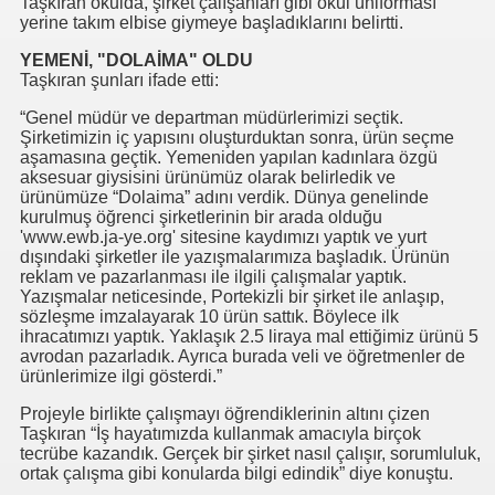
Taşkıran okulda, şirket çalışanları gibi okul üniforması
yerine takım elbise giymeye başladıklarını belirtti.
YEMENİ, "DOLAİMA" OLDU
Taşkıran şunları ifade etti:
“Genel müdür ve departman müdürlerimizi seçtik.
Şirketimizin iç yapısını oluşturduktan sonra, ürün seçme
aşamasına geçtik. Yemeniden yapılan kadınlara özgü
aksesuar giysisini ürünümüz olarak belirledik ve
ürünümüze “Dolaima” adını verdik. Dünya genelinde
kurulmuş öğrenci şirketlerinin bir arada olduğu
'www.ewb.ja-ye.org' sitesine kaydımızı yaptık ve yurt
dışındaki şirketler ile yazışmalarımıza başladık. Ürünün
reklam ve pazarlanması ile ilgili çalışmalar yaptık.
Yazışmalar neticesinde, Portekizli bir şirket ile anlaşıp,
sözleşme imzalayarak 10 ürün sattık. Böylece ilk
ihracatımızı yaptık. Yaklaşık 2.5 liraya mal ettiğimiz ürünü 5
avrodan pazarladık. Ayrıca burada veli ve öğretmenler de
ürünlerimize ilgi gösterdi.”
Projeyle birlikte çalışmayı öğrendiklerinin altını çizen
Taşkıran “İş hayatımızda kullanmak amacıyla birçok
tecrübe kazandık. Gerçek bir şirket nasıl çalışır, sorumluluk,
I
ortak çalışma gibi konularda bilgi edindik” diye konuştu.