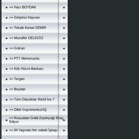
=> Hacı BOYDAK
=> Girişimci Hayvan
=> Tokatlı Kenan DEMİR
=> Muzaffer DELİGÖZ
=> Gülcan
=> PTT Memuruydu
=> Kök Hücre Bankası
=> Tergan
=> Boydak
=> Tüm Olasılıklar Riskli İse ?
=> Dilek Gayrimenkul AŞ
=> Rusyadan Geldi Zeytinyağı İhraç
Ediyor
=> 84 Yaşında Her sabah İşbaşı