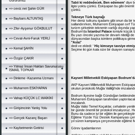
Gururumuz
Tabii
ki
reddedecek.
Ben
edemem'
diye b
ilgisi yoktu çünkü. Eskiyapan bu gibi önemli
=> ceviz.net Şahin GÜR
çünkü.
Tekneye
Türk
bayrağı
=> Baybars ALTUNTAŞ
Her deniz tutkunu işadamı gibi onun da bir
sallandırırken, Muharrem Eskiyapan sırf Tür
turizm şirketinin teknenin varlığı dışında yapt
=> Zfer-Ayşenur GÖKBULUT
Bodrum'da
İstanbul
Palace
ismiyle küçük bi
Bu yazı önceki yazıma bir devam niteliği d
=> Cevat-Avni-Faruk YERLİ
dünyasından başka isimlere politikaya girm
"Asla!'
dedi ve ekledi: '
Hiç
kimseye
tavsiye
etmi
=> Kemal ŞAHİN
Seçime iki gün kala size bir duayen sanayici
=> Özgür ÇAKIR
=> Yılmaz İnsan Hakları Savunucusu
İSMAİL TOPKAR
Kayseri Milletvekili Eskiyapan Bodrum'da
=> Dinleme -Kazanma Uzmanı
AKP Kayseri Milletvekili Muharrem Eskiyapan
=> Muharrem ESKİYAPAN
okulun protokolü Muğla Valiliği'nde imzalandı
Bodrum ilçesine bağlı Gündoğan beldesindek
=> Vahap KÜÇÜK LC.WAİKİKİ
Muharrem Eskiyapan tarafından yaptırılacak 8
imzalandı.
Muğla Valisi Temel Koçaklar, cehaletin yen
=> Girişimcinin Yanlış Yolu
bir günde önemli bir protokol imzalıyoruz. H
Bunu da sadece iyi bir eğitim ile gerçekleştire
Eğitime Yüzde Yüz Destek Kampanyası çerçe
=> Gerçek Kazanç Başarı
yıl süren kampanya çerçevesinde eğitime Muğ
=> Kaybetmenin Getirisi
Görev işadamlarının