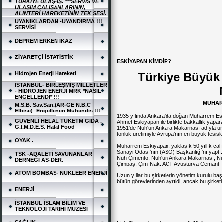
TÜRKİYE ULAŞ-İŞ. ***SERVİS VE
ULAŞIM ÇALIŞANLARININ,
ALINTERİ HAREKETİNİN TEK SESİ.
UYANIKLARDAN -UYANDIRMA !!!
SERVİSİ
DEPREM ERKEN İKAZ
ZİYARETÇİ İSTATİSTİK
ESKİYAPAN KİMDİR?
Hidrojen Enerji Hareketi
Türkiye Büyük 
İSTANBUL- BİRLEŞMİŞ MİLLETLER
- HİDROJEN ENERJİ MRK *NASIL
ENGELLENDİ* !!!
MUHAR
M.S.B. Sav.San.(AR-GE N.B.C
Elbise) -Engellenen Mühendis !!!
1935 yılında Ankara'da doğan Muharrem Esk
GÜVENLİ HELAL TÜKETM GIDA .
Ahmet Eskiyapan ile birlikte bakkallık yapara
G.İ.M.D.E.S. Halal Food
1951'de Nuh'un Ankara Makarnası adıyla ün
tonluk üretimiyle Avrupa'nın en büyük tesisl
OYAK .
Muharrem Eskiyapan, yaklaşık 50 yıllık çalı
Sanayi Odası'nın (ASO) Başkanlığı'nı yapt
TSK -ADALETİ SAVUNANLAR
Nuh Çimento, Nuh'un Ankara Makarnası, Nu
DERNEĞİ AS-DER.
Çimpaş, Çim-Nak, ACT Avusturya Cemant Te
ATOM BOMBAS- NÜKLEER ENERJİ
Uzun yıllar bu şirketlerin yönetim kurulu b
bütün görevlerinden ayrıldi, ancak bu şirket
ENERJİ
İSTANBUL İSLAM BİLİM VE
TEKNOLOJİ TARİHİ MÜZESİ