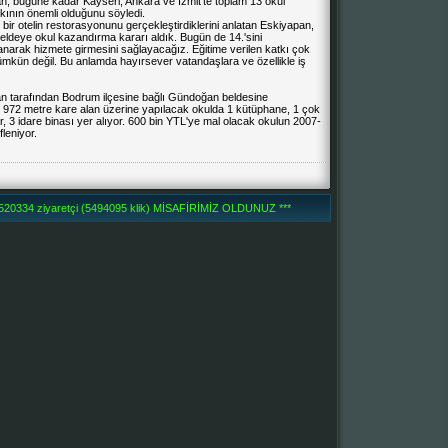
n, bugüne kadar Kayseri, Ankara ve İzmit'te toplam 13 okul
atkının önemli olduğunu söyledi.
ir otelin restorasyonunu gerçekleştirdiklerini anlatan Eskiyapan,
eldeye okul kazandırma kararı aldık. Bugün de 14.'sini
narak hizmete girmesini sağlayacağız. Eğitime verilen katkı çok
kün değil. Bu anlamda hayırsever vatandaşlara ve özellikle iş
an tarafından Bodrum ilçesine bağlı Gündoğan beldesine
bin 972 metre kare alan üzerine yapılacak okulda 1 kütüphane, 1 çok
, 3 idare binası yer alıyor. 600 bin YTL'ye mal olacak okulun 2007-
fleniyor.
0334 ziyaretçi (5494095 klik) MİSAFİRİMİZ OLDUNUZ ***