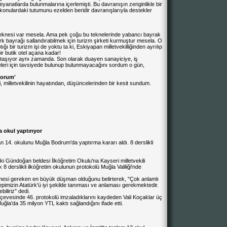
eyanatlarda bulunmalarına içerlemişti. Bu davranışın zenginlikle bir
 konulardaki tutumunu ezelden beridir davranışlarıyla destekler
 teknesi var mesela. Ama pek çoğu bu teknelerinde yabancı bayrak
k bayrağı sallandırabilmek için turizm şirketi kurmuştur mesela. O
ığı bir turizm işi de yoktu ta ki, Eskiyapan milletvekilliğinden ayrılıp
r butik otel açana kadar!
e taşıyor aynı zamanda. Son olarak duayen sanayiciye, iş
eleri için tavsiyede bulunup bulunmayacağını sordum o gün,
yorum'
, milletvekilinin hayatından, düşüncelerinden bir kesit sundum.
 okul yaptırıyor
 14. okulunu Muğla Bodrum'da yaptırma kararı aldı. 8 derslikli
i Gündoğan beldesi İlköğretim Okulu'na Kayseri milletvekili
 derslikli ilköğretim okulunun protokolü Muğla Valiliği'nde
ilmesi gereken en büyük düşman olduğunu belirterek, "Çok anlamlı
epimizin Atatürk'ü iyi şekilde tanıması ve anlaması gerekmektedir.
biliriz" dedi.
vesinde 46. protokolü imzaladıklarını kaydeden Vali Koçaklar üç
la'da 35 milyon YTL kaktı sağlandığını ifade etti.