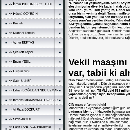
"O
zaman
68
yaşımdaydım.
Şimdi
72'yim
=> İsmail IŞIK UNESCO- THBT
eleştirmiyorlar
diye.
Ne
kadar
hatalı
old
kere
konuştum.
Tüm
yaptığım,
Genel
Ku
orası
bizim
yerimiz
değil.
Tamam
milletv
=> Hüsnü ÖZYEĞİN
istiyorum,
alan
yok!
İlle
sen
bize
uy!
El
k
Komisyonu'na
verdiler
ilkinde.
Yahu
ded
=> Kastelli
AKP'ye
geçtim.
Çünkü
Başbakan
senin
benden
hiç
bir
şey
istemedi.
Bir
kez
ols
Seçimlere sadece 5 gün kaldı. Yeni bir mecli
=> Michael Tonello
özlüyor ve istiyoruz. Dilerim yeni isimler, pol
Dilerim, seslerini duyurur, lider sultasına r
=> Aynur BEKTAŞ
=> Şef Jeff Taylor
Vekil maaşını 
=> Engin YEŞİL
var, tabii ki a
=> Girişim ruhu
Nuh Çimento
'nun kurucu ortağı Muharrem E
=> Sabri ÜLKER
yazımda söz etmiştim. Dün bir gazetede onu
okuyunca, Eskiyapan'la yaptığımız sohbette
=> Erhan DOĞUDAN NBC UZMANI
Bilmeyenler için not.
TBMM'deki
533
mille
yapacakları
gerekçesiyle,
hesaplarına
yat
davranış değil mi?
=> İbrahim MİRMAHMUTOĞULARI
Çift
maaş
çifte
mutluluk!
Muharrem Eskiyapan'la görüştüğüm gün, onunl
=> Ali Rıza BOZKURT
bağımsız
Memduh
Hacıoğlu
bu maaşı alma
Demek zaman içinde durumu değerlendiren,
milletvekili Ersin Arıoğlu, ANAP Muğla mille
=> Simla AKYOL
bağımsız Zülfü Livaneli de bu haksız maaş
listelerine yeniden giren milletvekilleri bir m
=> Fatih FANOSCU Emlaktaki
Muharrem Eskiyapan, bu maaşı reddedeceğini