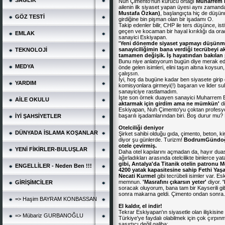
SAĞLIK
Nuh Çimento'nun kurucu ortağı
Muharrem
ailenin ilk siyaset yapan üyesi aynı zamand
Mustafa
Özkan)
, başlangıçta hiç de düşün
GÖZ TESTİ
girdiğine bin pişman olan bir işadamı O.
Takip edenler bilir, CHP ile ters düşünce, is
geçen ve kocaman bir hayal kırıklığı da or
EMLAK
sanayici Eskiyapan.
'Yeni
dönemde
siyaset
yapmayı
düşünm
sanayiciliğimin
bana
verdiği
tecrübeyi
ak
TEKNOLOJİ
tamamen
değişik.
İş
hayatından
bakılan
Bunu niye anlatıyorum bugün diye merak edi
MEDYA
önde gelen isimleri, elini taşın altına koysu
çalışsın.
İyi, hoş da bugüne kadar ben siyasete giri
YARDIM
komisyonlara girmeyi(!) başaran ve lider 
sanayiciye rastlamadım.
İşte son örnek duayen sanayici Muharrem Es
AİLE OKULU
aktarmak
için
girdim
ama
ne
mümkün'
di
Eskiyapan, Nuh Çimento'yu çoktan profesyone
başarılı işadamlarından biri. Boş durur mu?
İYİ ŞAHSİYETLER
Otelciliği
deniyor
DÜNYADA İSLAMA KOŞANLAR
Şirket sahibi olduğu gıda, çimento, beton, ki
diyor şu günlerde. Turizm!
BodrumGündoğ
otele
çevirmiş.
YENİ FİKİRLER-BULUŞLAR
Daha otel kapılarını açmadan da, hayır duası
ağırladıkları arasında otelcilikte binlerce y
gibi,
Antalya'da
Titanik
otelin
patronu
M
ENGELLİLER - Neden Ben !!!
4200
yatak
kapasitesine
sahip
Fethi
Yaşa
Necati
Kurmel
gibi tecrübeli isimler var. Es
memnun.
'Masrafını
çıkarsın
yeter'
diyor.
GİRİŞİMCİLER
soracak oluyorum, bana tam bir Kayserili gib
sonra makarna geldi. Çimento ondan sonra. 
=> Haşim BAYRAM KONBASSAN
El
kaldır,
el
indir!
Tekrar Eskiyapan'ın siyasetle olan ilişkis
=> Mübariz GURBANOĞLU
Türkiye'ye faydalı olabilmek için çok çırpın
şaşırtıcı değil galiba: