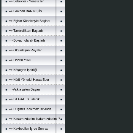
=> Bebekler - Yöneticiler
=> Gökhan BARIN ÇİN
=> Eşinin Küpeleriyle Başladı
=> Tamircilikten Başladı
=> Boyacı olarak Başladı
=> Olgunlaşan Rüyalar.
=> Liderin Yükü.
=> Köşegen İşbirliği
=> Kötü Yönetici Hasta Eder
=> Aşkla gelen Başarı
=> Bill GATES Liderlik
=> Düşmez Kalkmaz Bir Allah
=> Kasamızdakimi Kafamızdakimi ?
=> Kaybedilen İş ve Sonrası