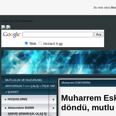
Bu web sitesi
Bed
Create Your Own Countdown
Web
hiziracil.tr.gg
MUTLULUK VE HUZURUMU
Muharrem ESKİYAPAN
ARIYORSUN ? >>> ÇALIŞ + İYİLİK YAP
+ ŞÜKRET
Muharrem Es
HOŞGELDİNİZ
döndü, mutlu
Abdurrahim BARIN
SERVİS SENDİKASI. ULAŞ İŞ