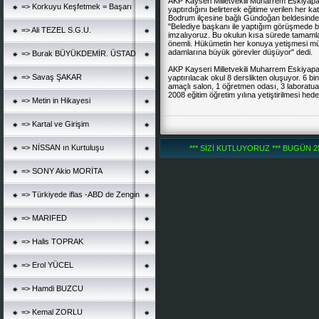
AKP Kayseri Milletvekili Muharrem Eskiyapa
=> Korkuyu Keşfetmek = Başarı
yaptırdığını belirterek eğitime verilen her k
Bodrum ilçesine bağlı Gündoğan beldesinde b
"Belediye başkanı ile yaptığım görüşmede b
=> Ali TEZEL S.G.U.
imzalıyoruz. Bu okulun kısa sürede tamamla
önemli. Hükümetin her konuya yetişmesi müm
adamlarına büyük görevler düşüyor" dedi.
=> Burak BÜYÜKDEMİR. ÜSTAD
AKP Kayseri Milletvekili Muharrem Eskiyap
=> Savaş ŞAKAR
yaptırılacak okul 8 derslikten oluşuyor. 6 
amaçlı salon, 1 öğretmen odası, 3 laboratuar
2008 eğitim öğretim yılına yetiştirilmesi hede
=> Metin in Hikayesi
=> Kartal ve Girişim
=> NİSSAN ın Kurtuluşu
*** SİZİ KUTLUYORUZ *** BUGÜN 252
=> SONY Akio MORİTA
=> Türkiyede iflas -ABD de Zengin
=> MARIFED
=> Halis TOPRAK
=> Erol YÜCEL
=> Hamdi BUZCU
=> Kemal ZORLU