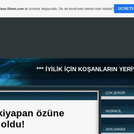
ÜCRETSI
ava-Sitem.com
ile ücretsiz oluşturuldu. Siz de kendi web sitenizi ister misiniz?
*** İYİLİK İÇİN KOŞANLARIN YERİ*
ÇOK ŞÜKÜR
kiyapan özüne
HIZIRACİL
 oldu!
SON DAKİKA