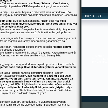
Eskiyapan
,
a. Yakın çevresinin ısrarıyla
(Sakıp
Sabancı,
Kamil
Yazıcı,
mediği bir partiden, CHP'den parlamentoya giren ve aslında
tifa edip, 8 ay kadar bağımsız milletvekili olan, ardından AKP'ye
ada yaşayıp, bugünlerde siyasetle olan bağını tamamen koparan bir
DUYURULAR
ediniz
mi'
diye sordum kendisine.
"Ben"
dedi,
"51
yıllık
tarabilir
miyim
diye
siyasete
girdim.
Ama
gördüm
ki,
o
kulvar
pencereyle
alakası
yok."
yorsanız hemen söyleyeyim. Her fırsatta denir ki, iş dünyasının
n, meclise girsin ve sorunların çözümüne öneriler getirip, bizzat
p de umduğunu bulan, sanayinin temel sorunlarına çözüm getirecek
sultasına rağmen konuşmayı becerebilen işadamına ya da
kiyapan. Hangi parti olduğu önemli de değil.
'Tecrübelerimi
SİZDEN ,
ye boşuna söylemiyor.
İYİLERDİR. 
l isimlere teslim etti. Şu anda 72 yaşında. Kayseri'nin çıkardığı
PAYLAŞTIKÇA 
 Durmaz. Hemen kendine yeni bir iş kolu bulmuş bile.
--------------
-------
reç, kağıt ve enerji sektörlerinin dışında yeni bir sektöre merhaba
an'da
satın
aldığı
40
odalı
bir
oteli,
yatırım
yaparak
butik
bir
nı almak istediği sanayici dostlarını ağırlamış. Baktım
atak kapasitesine sahip
Okan
Holding'in
patronu
Bekir
Okan
ehmet
Aygün
gibi,
Güriş'ten
Tevhik
Yamantürk,
Alanya'da
r
ve
aynı
zamanda
Saray
Halı'nın
da
patronu
olan
otelci
kiyapan, otelciliği çok iyi bilen dostlarının otelini beğenmesinden
'Niye
otel
işine
bu
kadar
küçük
bir
yatıırımla
giriştiniz'
diye
i cevap veriyor: 'Biz bütün işlere küçük başladık. Bakkallıktan
Büyük olursa riskleri de büyük oluyor."
ine dönecek olursam, gördüğüm şu ki Muharrem Eskiyapan
mış ama hiç bir sonuç elde edememiş. Söyledikleri ilginç ama