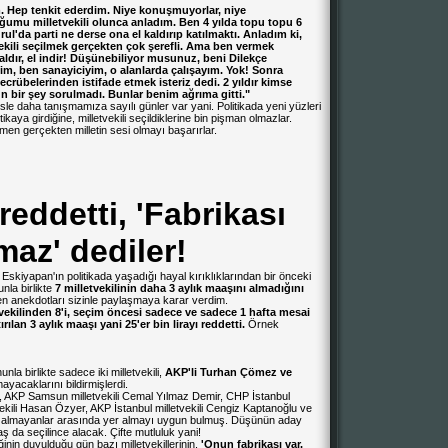
.
Hep
tenkit
ederdim.
Niye
konuşmuyorlar,
niye
uğumu
milletvekili
olunca
anladım.
Ben
4
yılda
topu
topu
6
rul'da
parti
ne
derse
ona
el
kaldırıp
katılmaktı.
Anladım
ki,
ekili
seçilmek
gerçekten
çok
şerefli.
Ama
ben
vermek
aldır,
el
indir!
Düşünebiliyor
musunuz,
beni
Dilekçe
im,
ben
sanayiciyim,
o
alanlarda
çalışayım.
Yok!
Sonra
tecrübelerinden
istifade
etmek
isteriz
dedi.
2
yıldır
kimse
un
bir
şey
sorulmadı.
Bunlar
benim
ağrıma
gitti."
sle daha tanışmamıza sayılı günler var yani. Politikada yeni yüzleri
itikaya girdiğine, milletvekili seçildiklerine bin pişman olmazlar.
ağmen gerçekten milletin sesi olmayı başarırlar.
reddetti, 'Fabrikası
lmaz' dediler!
skiyapan'ın politikada yaşadığı hayal kırıklıklarından bir önceki
nla birlikte
7
milletvekilinin
daha
3
aylık
maaşını
almadığını
n anekdotları sizinle paylaşmaya karar verdim.
tvekilinden
8'i,
seçim
öncesi
sadece
ve
sadece
1
hafta
mesai
ırılan
3
aylık
maaşı
yani
25'er
bin
lirayı
reddetti.
Örnek
a birlikte sadece iki milletvekili,
AKP'li
Turhan
Çömez
ve
yacaklarını bildirmişlerdi.
 AKP Samsun milletvekili Cemal Yılmaz Demir, CHP İstanbul
tvekili Hasan Özyer, AKP İstanbul milletvekili Cengiz Kaptanoğlu ve
ı almayanlar arasında yer almayı uygun bulmuş. Düşünün aday
aaş da seçilince alacak. Çifte mutluluk yani!
n duyulduğu gün bazı milletvekillerinin,
'Onun
fabrikası
var.