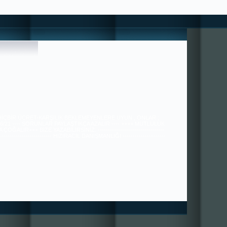
 HİÇBİR ÜCRET-KARŞILIK BEKLEMEYENLERE UYUN , ONLAR ;
36/21 ---- SORUNLAR PAYLAŞTIKÇA AZALIR ---- ++++ MUTLULUK
ÇOĞALIR+++ BİZE YAZABİLİRSİNİZ. ---------------------------------
---------------------------- HIZIRACİL DANIŞMANLIĞI ---------------------
----------------------------------------------- tugra113@gmail.com
SAYGILARIMIZLA.