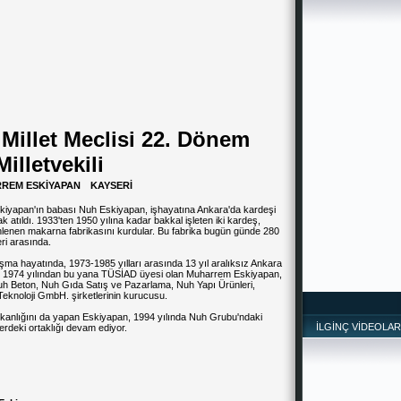
Millet Meclisi 22. Dönem
Milletvekili
REM ESKİYAPAN
KAYSERİ
iyapan'ın babası Nuh Eskiyapan, işhayatına Ankara'da kardeşi
k atıldı. 1933'ten 1950 yılına kadar bakkal işleten iki kardeş,
lenen makarna fabrikasını kurdular. Bu fabrika bugün günde 280
eri arasında.
şma hayatında, 1973-1985 yılları arasında 13 yıl aralıksız Ankara
ı. 1974 yılından bu yana TÜSİAD üyesi olan Muharrem Eskiyapan,
h Beton, Nuh Gıda Satış ve Pazarlama, Nuh Yapı Ürünleri,
knoloji GmbH. şirketlerinin kurucusu.
aşkanlığını da yapan Eskiyapan, 1994 yılında Nuh Grubu'ndaki
İLGİNÇ VİDEOLAR
lerdeki ortaklığı devam ediyor.