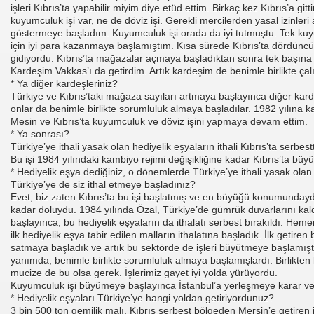
işleri Kıbrıs’ta yapabilir miyim diye etüd ettim. Birkaç kez Kıbrıs’a gi
I
kuyumculuk işi var, ne de döviz işi. Gerekli mercilerden yasal izinleri 
göstermeye başladım. Kuyumculuk işi orada da iyi tutmuştu. Tek ku
için iyi para kazanmaya başlamıştım. Kısa sürede Kıbrıs’ta dördüncü 
gidiyordu. Kıbrıs’ta mağazalar açmaya başladıktan sonra tek başın
Kardeşim Vakkas’ı da getirdim. Artık kardeşim de benimle birlikte çal
* Ya diğer kardeşleriniz?
Türkiye ve Kıbrıs’taki mağaza sayıları artmaya başlayınca diğer kar
rurumuz
onlar da benimle birlikte sorumluluk almaya başladılar. 1982 yılına 
Mesin ve Kıbrıs’ta kuyumculuk ve döviz işini yapmaya devam ettim.
* Ya sonrası?
Türkiye’ye ithali yasak olan hediyelik eşyaların ithali Kıbrıs’ta serbestti
Bu işi 1984 yılındaki kambiyo rejimi değişikliğine kadar Kıbrıs’ta büy
* Hediyelik eşya dediğiniz, o dönemlerde Türkiye’ye ithali yasak olan 
Türkiye’ye de siz ithal etmeye başladınız?
Evet, biz zaten Kıbrıs’ta bu işi başlatmış ve en büyüğü konumunday
kadar doluydu. 1984 yılında Özal, Türkiye’de gümrük duvarlarını kal
başlayınca, bu hediyelik eşyaların da ithalatı serbest bırakıldı. Hem
ilk hediyelik eşya tabir edilen malların ithalatına başladık. İlk getiren
satmaya başladık ve artık bu sektörde de işleri büyütmeye başlamışt
yanımda, benimle birlikte sorumluluk almaya başlamışlardı. Birlikten 
mucize de bu olsa gerek. İşlerimiz gayet iyi yolda yürüyordu.
Kuyumculuk işi büyümeye başlayınca İstanbul’a yerleşmeye karar v
* Hediyelik eşyaları Türkiye’ye hangi yoldan getiriyordunuz?
cusu İSMAİL TOPKAR
3 bin 500 ton gemilik malı, Kıbrıs serbest bölgeden Mersin’e getiren i