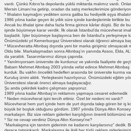
vardı. Çünkü Kıbrıs’ta depolarda yüklü miktarda malımız vardı. Onla
Mersin Limanı’na getirip, oradan da satış merkezlerimize gönderiyor
* İthalatın kaymağını yedikten sonra galiba bu hediyelik eşya ithalatın
1986 yılına kadar geçen iki yıllık süre içinde kardeşlerimle birlikte bu
Ancak bu ithalat işine daha fazla firma girince kârlar düştü. Biz de b
işinde büyümeye karar verdik. İlk olarak İstanbul’da mücevherat imal
başladık. İşler büyümeye başlayınca ben de İstanbul’a yerleşmeye k
Önümüzdeki yıl Kemerburgaz Üniversitesi olarak öğrenci almaya ba
* Mücevheratta Altınbaş dışında yeni bir marka girişimiz olmayacak 
Oldu bile. Markalaşmadan sonra Altınbaş’ın yanında Assos, Elda, AL
da yarattık. Tasarımlarımız dünya çapında.
* Yanılmıyorsam üniversite de kurdunuz ve yakında faaliyete de geçt
Babam Mehmet Altınbaş 2003 yılında vefat edince Mehmet Altınbaş Eğ
kurduk. Bu vakfın öncelikli hedefleri arasında bir üniversite kurma va
Kuruluş iznini aldık. Yerleşkesini hazırlıyoruz. Önümüzdeki eğitim y
Üniversitesi olarak örenci almaya başlayacağız.
Şu anda çekirdek kadro çalışması yapıyoruz.
1989 yılına kadar Altınbaş’ın reklamını yapmaya cesaret edemedik
* Neden mücevherat işini tercih ettiniz. Özel bir nedeni mi vardı?
Mücevherat hem yurt içinde hem de yurt dışında talep gören bir iş kol
büyük bir boşluk olduğunu gördüm. 1987 yılında Dünya Altın Konseyi 
markalaşın. Biz size reklam giderleri karşılığının önemli bölümünü ver
* Siz ne cevap verdiniz Dünya Altın Konseyi’ne?
“Markalaşma için tanıtım giderinin ne kadarını karşılarsınız” dedik. B
derece tatminkardı. Markalaşma ile ilgili her türlü reklam giderlerimiz