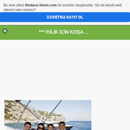
Bu web sitesi
Bedava-Sitem.com
ile ücretsiz oluşturuldu. Siz de kendi web
sitenizi ister misiniz?
ÜCRETSIZ KAYIT OL
*** İYİLİK İÇİN KOŞANLARIN YERİ***
RKİYE ULAŞ-İŞ. ***SERVİS VE ULAŞIM ÇALIŞANLARININ, 
 SERVİSİ
R - HİDROJEN ENERJİ MRK *NASIL ENGELLENDİ* !!!