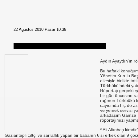
22 Ağustos 2010 Pazar 10:39
Aydın Ayaydın'ın rö
Bu haftaki konuğu
Yönetim Kurulu Başk
ailesiyle birlikte tat
Türkbükü’ndeki yatı
Röportajı gerçekle
bir gün öncesine ra
rağmen Türkbükü k
sayısında hiç de a
ve yemek servisi ya
arkadaşım Gamze Ku
röportajımızı yapm
* Ali Altınbaş kimdir
Gaziantepli çiftçi ve sarraflık yapan bir babanın 6’sı erkek olan 9