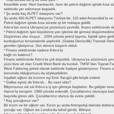
Kesinlikle evet. Hem bankacılık, hem de petrol dağıtım işinde kısa s
sektörde yer edinmeye başladık.
* Şu anda kaç ALPET istasyonu var?
Şu anda 450 ALPET istasyonu Türkiye’de, 110 adet Arnavutluk’ta ve 5
Petrol dağıtım işinde kısa sürede iyi bir noktaya geldik.
Kıbrıs’tan sonra Ukrayna’ya yüzümüzü çevirdik, finans sektöründe de
* Petrol dağıtım işini büyütünce yan işlerine de girmeyi düşünmedini
Düşünmez olur muyuz... 2004 yılında petrol taşıma, lojistik işine gird
kurduğumuz tersanelerde yaptırdık. (Galata Denizcilik) Transak Deniz
gemileri işletiyoruz. Son derece başarılı olduk.
* Finans sektöründe sadece Kıbrıs’la
bağlı mı kaldınız?
Finans sektöründe Kıbrıs’ta çok büyüdük. Ukrayna’ya yüzümüzü çev
yüzü bize ait olan Credit West Bank da kurduk. TMSF’den Toprak Fakt
West Faktoring şirketi olarak sektörde faaliyet gösteriyoruz. Finans s
konumda olduğumuzu da söyleyebilirim.
İnşallah oğlum da kızımın eşi Emir Sarıgül gibi biriyle evlenir
* Galiba eşiniz de Kıbrıslı... Bu nasıl oldu?
Biliyorsunuz sık sık Kıbrıs’a iş için gitmeye başladım. Bu gidişler es
Hanım’la tanıştım. 1980 yılında evlendik. Çocuklarımız oluncaya kadar
başında görev aldı. Çocuklarımız olunca da evine çekildi.
* Kaç çocuğunuz var?
Bir kızım ve bir oğlum var. Kızım şu anda Antropoloji dalında doktora e
çocuğu var. Oğlum ise Londra’da tahsil gördü. Bitiriyor.
aç Ediyor