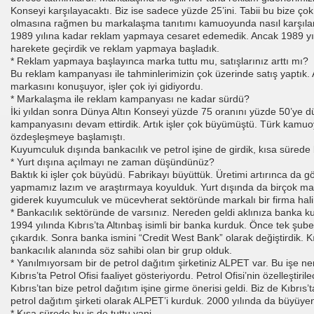
Konseyi karşılayacaktı. Biz ise sadece yüzde 25’ini. Tabii bu bize çok 
olmasına rağmen bu markalaşma tanıtımı kamuoyunda nasıl karşılanı
1989 yılına kadar reklam yapmaya cesaret edemedik. Ancak 1989 yılı
harekete geçirdik ve reklam yapmaya başladık.
* Reklam yapmaya başlayınca marka tuttu mu, satışlarınız arttı mı?
Bu reklam kampanyası ile tahminlerimizin çok üzerinde satış yaptık. 
markasını konuşuyor, işler çok iyi gidiyordu.
* Markalaşma ile reklam kampanyası ne kadar sürdü?
İki yıldan sonra Dünya Altın Konseyi yüzde 75 oranını yüzde 50’ye
n
kampanyasını devam ettirdik. Artık işler çok büyümüştü. Türk kamuoy
özdeşleşmeye başlamıştı.
Kuyumculuk dışında bankacılık ve petrol işine de girdik, kısa sürede
* Yurt dışına açılmayı ne zaman düşündünüz?
Baktık ki işler çok büyüdü. Fabrikayı büyüttük. Üretimi artırınca da gö
yapmamız lazım ve araştırmaya koyulduk. Yurt dışında da birçok mağa
giderek kuyumculuk ve mücevherat sektöründe markalı bir firma hali
* Bankacılık sektöründe de varsınız. Nereden geldi aklınıza banka 
1994 yılında Kıbrıs’ta Altınbaş isimli bir banka kurduk. Önce tek şube
çıkardık. Sonra banka ismini “Credit West Bank” olarak değiştirdik. K
bankacılık alanında söz sahibi olan bir grup olduk.
* Yanılmıyorsam bir de petrol dağıtım şirketiniz ALPET var. Bu işe n
Kıbrıs’ta Petrol Ofisi faaliyet gösteriyordu. Petrol Ofisi’nin özelleştir
Kıbrıs’tan bize petrol dağıtım işine girme önerisi geldi. Biz de Kıbrıs
petrol dağıtım şirketi olarak ALPET’i kurduk. 2000 yılında da büyüyen
* Kısa sürede bu iş de tuttu yani...