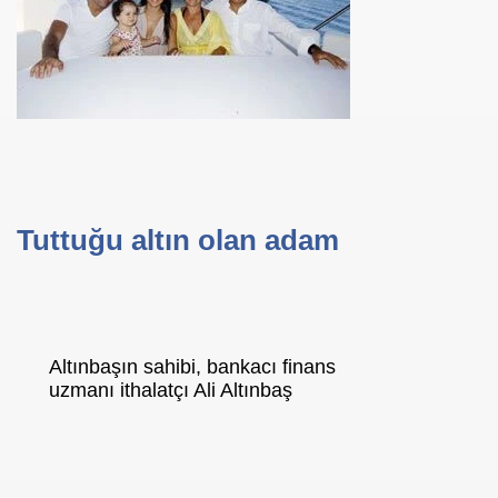
se) -Engellenen Mühendis !!!
İ.M.D.E.S. Halal Food
RNEĞİ AS-DER.
Tuttuğu altın olan adam
Jİ
OLOJİ TARİHİ MÜZESİ
Altınbaşın sahibi, bankacı finans
uzmanı ithalatçı Ali Altınbaş