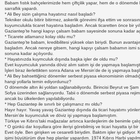
Babam fıstık bahçelerimizde hem çiftçilik yapar, hem de o dönemde k
sarraflık yapardı.
* Ali Bey sizin çalışma hayatınız nasıl başladı?
Tekniker okulu bitirir bitirmez, askerlik görevimi ifşa ettim ve sonras
kuyumculukla ticaret hayatına başladım. Ancak ticaretten önce bir yı
Gaziantep’te hangi kapıyı çalsam babam sayesinde sonuna kadar aç
* Ticarete atlamanız kolay oldu mu?
Gaziantep’te babam, kredibilitesi yüksek olan biriydi. Bunun avantajı
başladım. Ancak nereye gitsem, hangi kapıyı çalsam babamın ismi s
sonuna kadar açılıyordu.
* Hayatınızda kuymculuk dışında başka işler de oldu mu?
Evet kuyumculuk yanında döviz alım satım işi de yapmaya başlamış
İşleri biraz ilerlettikten sonra Adana ve Mersin’de de iş yapmaya baş
* Ali Bey bahsettiğiniz dönemler serbest piyasa ekonomisinin olmadığı
hangi yollarla temin ediyordunuz?
O dönemde altın iki yoldan sağlanabiliyordu. Birincisi Beyrut ve Şam 
Sofya üzerinden sağlanıyordu. Tabii o dönemde serbest piyasa rejimi 
ancak bu ülkelerden yapılabiliyordu.
* Hep Gaziantep ile sınırlı bir çalışmanız mı oldu?
Hayır hayır. Yavaş yavaş Gaziantep dışında da ticari hayatımı yönle
Mersin’de kuyumculuk ve döviz işi yapmaya başlamıştım.
Türkiye ve Kıbrıs’taki mağazalar artınca kardeşlerim de benimle çal
* O günkü dar koşullara göre ileriyi görebilmiş ve ticari hayatta iyi bi
I
Evet öyle. Ben girişken ve cesaretli biriydim. Baktım işler iyi gidiyor.
işimi büyütürüm diye hep planlar yapardım. 1974 Kıbrıs Harbi yapılm