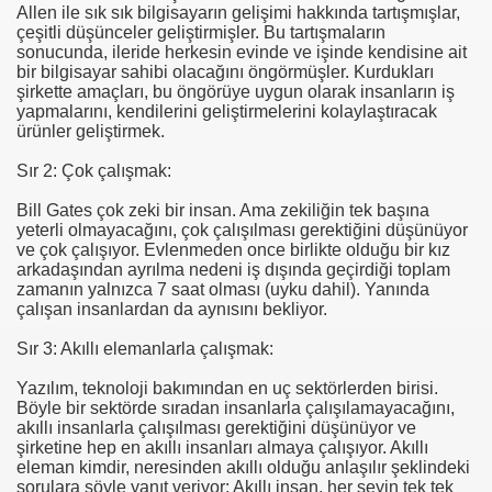
Allen ile sık sık bilgisayarın gelişimi hakkında tartışmışlar,
çeşitli düşünceler geliştirmişler. Bu tartışmaların
se) -Engellenen Mühendis !!!
sonucunda, ileride herkesin evinde ve işinde kendisine ait
bir bilgisayar sahibi olacağını öngörmüşler. Kurdukları
şirkette amaçları, bu öngörüye uygun olarak insanların iş
İ.M.D.E.S. Halal Food
yapmalarını, kendilerini geliştirmelerini kolaylaştıracak
ürünler geliştirmek.
Sır 2: Çok çalışmak:
RNEĞİ AS-DER.
Bill Gates çok zeki bir insan. Ama zekiliğin tek başına
yeterli olmayacağını, çok çalışılması gerektiğini düşünüyor
Jİ
ve çok çalışıyor. Evlenmeden once birlikte olduğu bir kız
arkadaşından ayrılma nedeni iş dışında geçirdiği toplam
zamanın yalnızca 7 saat olması (uyku dahil). Yanında
çalışan insanlardan da aynısını bekliyor.
OLOJİ TARİHİ MÜZESİ
Sır 3: Akıllı elemanlarla çalışmak:
Yazılım, teknoloji bakımından en uç sektörlerden birisi.
Böyle bir sektörde sıradan insanlarla çalışılamayacağını,
akıllı insanlarla çalışılması gerektiğini düşünüyor ve
şirketine hep en akıllı insanları almaya çalışıyor. Akıllı
eleman kimdir, neresinden akıllı olduğu anlaşılır şeklindeki
sorulara şöyle yanıt veriyor: Akıllı insan, her şeyin tek tek