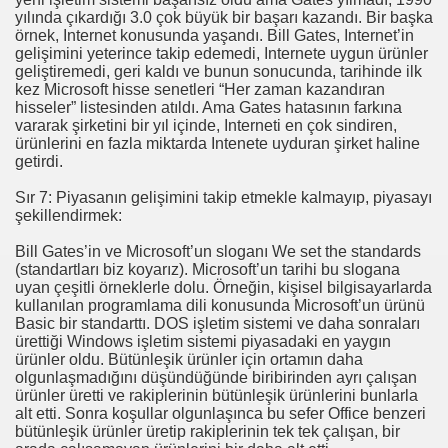
I
yılında çıkardığı 3.0 çok büyük bir başarı kazandı. Bir başka
örnek, Internet konusunda yaşandı. Bill Gates, Internet’in
gelişimini yeterince takip edemedi, Internete uygun ürünler
geliştiremedi, geri kaldı ve bunun sonucunda, tarihinde ilk
kez Microsoft hisse senetleri “Her zaman kazandıran
hisseler” listesinden atıldı. Ama Gates hatasının farkına
vararak şirketini bir yıl içinde, Interneti en çok sindiren,
rurumuz
ürünlerini en fazla miktarda Intenete uyduran şirket haline
getirdi.
Sır 7: Piyasanın gelişimini takip etmekle kalmayıp, piyasayı
şekillendirmek:
Bill Gates’in ve Microsoft’un sloganı We set the standards
(standartları biz koyarız). Microsoft’un tarihi bu slogana
uyan çeşitli örneklerle dolu. Örneğin, kişisel bilgisayarlarda
kullanılan programlama dili konusunda Microsoft’un ürünü
Basic bir standarttı. DOS işletim sistemi ve daha sonraları
ürettiği Windows işletim sistemi piyasadaki en yaygın
ürünler oldu. Bütünleşik ürünler için ortamın daha
olgunlaşmadığını düşündüğünde biribirinden ayrı çalışan
ürünler üretti ve rakiplerinin bütünleşik ürünlerini bunlarla
alt etti. Sonra koşullar olgunlaşınca bu sefer Office benzeri
bütünleşik ürünler üretip rakiplerinin tek tek çalışan, bir
cusu İSMAİL TOPKAR