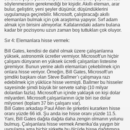
söylenmesinin gerekmediği bir kişidir. Akıllı eleman, arar
bulur, geliştirir, yeni şeyler düşünür, düşündüklerini
uygulamaya geçirebilir. Microsoft, çalıştıracağı akıllı
elemanları bulmak için çok araştırma yapıyor. Sırf adam
almak için birisini almıyorlar. Kafalarındaki adamı bulana
kadar bir pozisyonu uzun zaman boş tuttukları çok oluyor.
Sır 4: Elemanlara hisse vermek:
Bill Gates, kendisi de dahil olmak üzere çalışanlarına
yüksek, astronomik ücretler vermiyor. Microsoft’un hiçbir
çalışanı dünyanın en yüksek ücretli çalışanları listesine
giremiyor. Bunun yerine akıllı elemanları çekebilmek için
onlara hisse veriyor. Örneğin, Bill Gates, Microsoft’un
şimdiki başkanı olan Steve Ballmer’ı çalışmaya razı
edebilmek için yüklüce hisse vermişti. Ballmer bu hisseler
sayesinde şimdi büyük bir servete sahip (10 milyar
dolardan fazla). Microsoft’un içinde yaklaşık on kişi dolar
milyarderi. Microsoft çalışanlarının üçte biri ise dolar
milyoneri (toplam 37 bin çalışanı var).
Bill Gates arkadaşı Paul Allen ile şirketini kurarken hisse
oranı yüzde 66 idi. Şu anda ise hisse oranı yüzde 11.5.
Yani, Bill Gates dağıta dağıta daha zengin olmanın yolunu
bulmuş. Çalışanlara hisse vermek Amerika’da yaygın bir
uygulama ama hiçbir şirkette bu ölçüde hisse dağıtımına