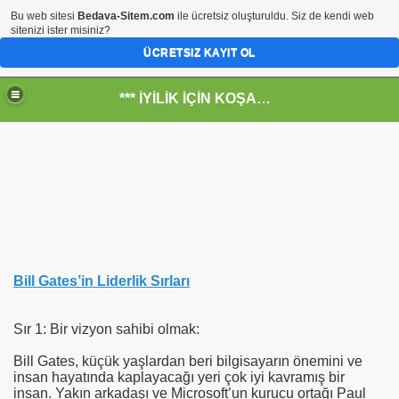
Bu web sitesi
Bedava-Sitem.com
ile ücretsiz oluşturuldu. Siz de kendi web
sitenizi ister misiniz?
ÜCRETSIZ KAYIT OL
*** İYİLİK İÇİN KOŞANLARIN YERİ***
RKİYE ULAŞ-İŞ. ***SERVİS VE ULAŞIM ÇALIŞANLARININ, 
 SERVİSİ
Bill Gates’in Liderlik Sırları
Sır 1: Bir vizyon sahibi olmak:
Bill Gates, küçük yaşlardan beri bilgisayarın önemini ve
insan hayatında kaplayacağı yeri çok iyi kavramış bir
insan. Yakın arkadaşı ve Microsoft’un kurucu ortağı Paul
R - HİDROJEN ENERJİ MRK *NASIL ENGELLENDİ* !!!