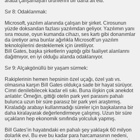
arada çalışamayan ürünlerini bir daha alt etti.
Sır 8: Odaklanmak:
Microsoft, yazılım alanında çalışan bir şirket. Cirosunun
yüzde doksandan fazlası yazılımdan geliyor. Yazılımın yanı
sıra mouse, oyun kumanda cihazı, ses kartı gibi donanımlar
da üretiyor ama bunlar ağırlıkla Microsoft’un yazılım
teknolojilerini desteklemek için üretiliyor.
Bill Gates, başka şirketlerin yaptığı gibi faaliyet alanlarını
dağıtmıyor, en iyi olduğu alanda odaklanıyor.
Sır 9: Alçakgönüllü bir yaşam sürmek:
Rakiplerinin hemen hepsinin özel uçağı, özel yatı vs.
olmasına karşın Bill Gates oldukça sade bir hayat sürüyor.
Cimri denilebilecek kadar eli sıkı. Buna ilişkin çok anekdot
anlatılır: Örneğin, gittiği otelin park yeri parasını pahalı
bulunca uzun bir süre parasız bir park yeri araştırmış.
Kiraladığı arabayı kullanmadığı süreler için başkalarına bir
daha kiralayarak değerlendirmeye çalışmış. Uzun bir süre
uçakların hep ekonomik sınıfında yolculuk yapmış.
Bill Gates’in hayatındaki en pahalı şey yaklaşık 60 milyon
dolarlık evi. Bu eve bu kadar para harcamasının nedeni,