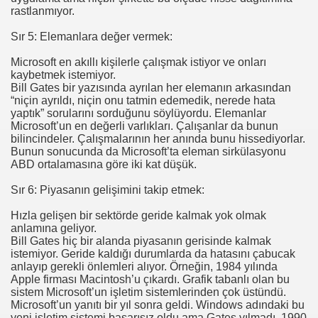
rastlanmıyor.
Sır 5: Elemanlara değer vermek:
Microsoft en akıllı kişilerle çalışmak istiyor ve onları
kaybetmek istemiyor.
Bill Gates bir yazısında ayrılan her elemanın arkasından
“niçin ayrıldı, niçin onu tatmin edemedik, nerede hata
yaptık” sorularını sorduğunu söylüyordu. Elemanlar
Microsoft’un en değerli varlıkları. Çalışanlar da bunun
bilincindeler. Çalışmalarının her anında bunu hissediyorlar.
Bunun sonucunda da Microsoft’ta eleman sirkülasyonu
ABD ortalamasına göre iki kat düşük.
Sır 6: Piyasanın gelişimini takip etmek:
Hızla gelişen bir sektörde geride kalmak yok olmak
anlamına geliyor.
Bill Gates hiç bir alanda piyasanın gerisinde kalmak
istemiyor. Geride kaldığı durumlarda da hatasını çabucak
anlayıp gerekli önlemleri alıyor. Örneğin, 1984 yılında
Apple firması Macintosh’u çıkardı. Grafik tabanlı olan bu
sistem Microsoft’un işletim sistemlerinden çok üstündü.
I
Microsoft’un yanıtı bir yıl sonra geldi. Windows adındaki bu
yeni işletim sistemi başarısız oldu ama Gates yılmadı, 1990