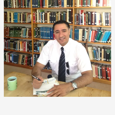
I
rurumuz
cusu İSMAİL TOPKAR