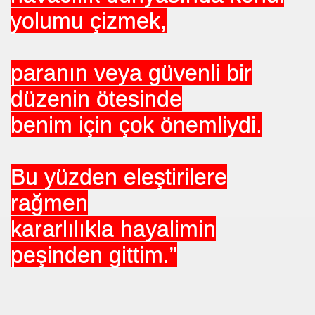
yolumu çizmek,
şünebilmek
paranın veya güvenli bir
tı
düzenin ötesinde
ren Girişimci.
benim için çok önemliydi.
EMİŞ
arı Hikayesi
Bu yüzden eleştirilere
rağmen
kararlılıkla hayalimin
KGÜNDÜZ
peşinden gittim.”