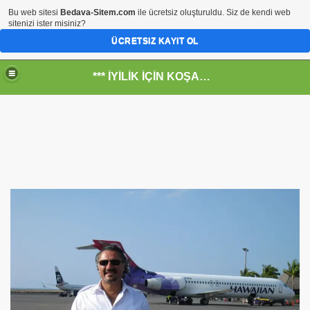
Bu web sitesi
Bedava-Sitem.com
ile ücretsiz oluşturuldu. Siz de kendi web
sitenizi ister misiniz?
ÜCRETSIZ KAYIT OL
*** İYİLİK İÇİN KOŞANLARIN YERİ***
RKİYE ULAŞ-İŞ. ***SERVİS VE ULAŞIM ÇALIŞANLARININ, 
 SERVİSİ
R - HİDROJEN ENERJİ MRK *NASIL ENGELLENDİ* !!!