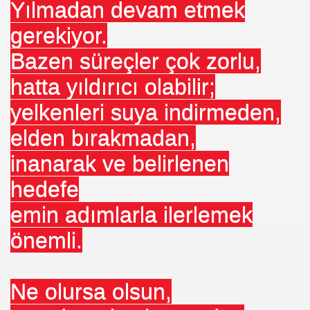
Yılmadan devam etmek
gerekiyor.
Bazen süreçler çok zorlu,
hatta yıldırıcı olabilir;
yelkenleri suya indirmeden,
n
elden bırakmadan,
inanarak ve belirlenen
hedefe
emin adımlarla ilerlemek
önemli.
Ne olursa olsun,