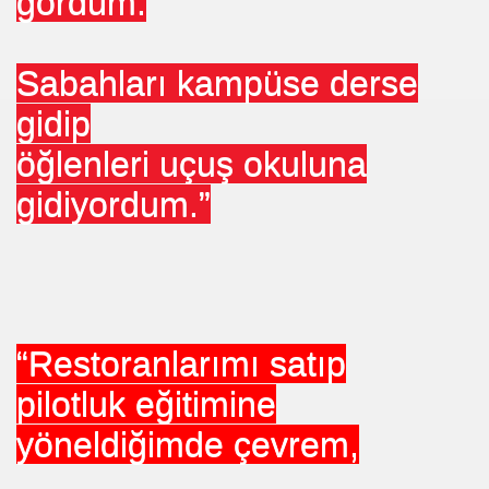
gördüm.
Sabahları kampüse derse
gidip
öğlenleri uçuş okuluna
 ?
gidiyordum.”
“Restoranlarımı satıp
CHOPRA
pilotluk eğitimine
yöneldiğimde çevrem,