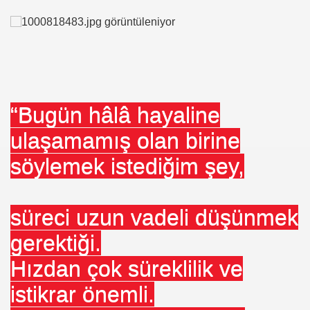
“Bugün hâlâ hayaline
ulaşamamış olan birine
söylemek istediğim şey,
süreci uzun vadeli düşünmek
gerektiği.
Hızdan çok süreklilik ve
istikrar önemli.