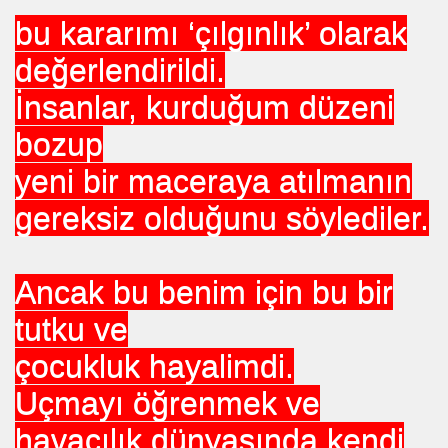
bu kararımı ‘çılgınlık’ olarak
değerlendirildi.
İnsanlar, kurduğum düzeni
bozup
yeni bir maceraya atılmanın
hibi
gereksiz olduğunu söylediler.
Ancak bu benim için bu bir
tutku ve
N
çocukluk hayalimdi.
Uçmayı öğrenmek ve
havacılık dünyasında kendi