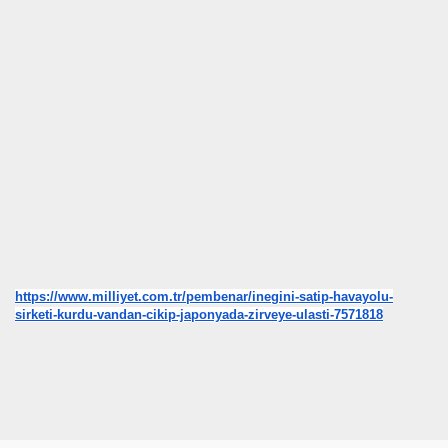
https://www.milliyet.com.tr/
pembenar/inegini-satip-
havayolu-
sirketi-kurdu-vandan-
cikip-japonyada-zirveye-
ulasti-7571818