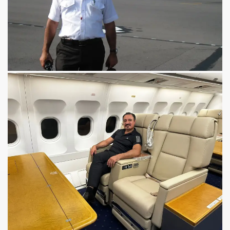
se) -Engellenen Mühendis !!!
İ.M.D.E.S. Halal Food
RNEĞİ AS-DER.
Jİ
OLOJİ TARİHİ MÜZESİ