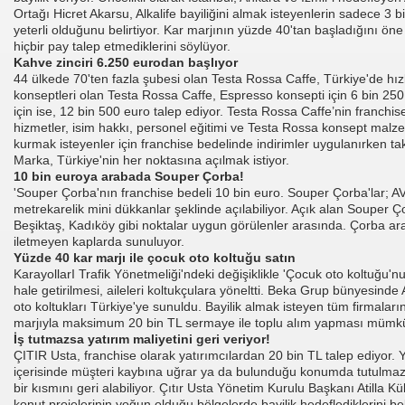
Ortağı Hicret Akarsu, Alkalife bayiliğini almak isteyenlerin sadece 3 
yeterli olduğunu belirtiyor. Kar marjının yüzde 40'tan başladığını ön
hiçbir pay talep etmediklerini söylüyor.
Kahve zinciri 6.250 eurodan başlıyor
44 ülkede 70'ten fazla şubesi olan Testa Rossa Caffe, Türkiye'de hızl
konseptleri olan Testa Rossa Caffe, Espresso konsepti için 6 bin 25
için ise, 12 bin 500 euro talep ediyor. Testa Rossa Caffe’nin franchi
hizmetler, isim hakkı, personel eğitimi ve Testa Rossa konsept malzeme
kurmak isteyenler için franchise bedelinde indirimler uygulanırken ta
Marka, Türkiye'nin her noktasına açılmak istiyor.
10 bin euroya arabada Souper Çorba!
'Souper Çorba'nın franchise bedeli 10 bin euro. Souper Çorba'lar; A
metrekarelik mini dükkanlar şeklinde açılabiliyor. Açık alan Souper Ço
Beşiktaş, Kadıköy gibi noktalar uygun görülenler arasında. Çorba ara
iletmeyen kaplarda sunuluyor.
Yüzde 40 kar marjı ile çocuk oto koltuğu satın
KarayollarI Trafik Yönetmeliği'ndeki değişiklikle 'Çocuk oto koltuğu'nu
hale getirilmesi, aileleri koltukçulara yöneltti. Beka Grup bünyesind
oto koltukları Türkiye'ye sunuldu. Bayilik almak isteyen tüm firmalar
marjıyla maksimum 20 bin TL sermaye ile toplu alım yapması mümk
İş tutmazsa yatırım maliyetini geri veriyor!
ÇITIR Usta, franchise olarak yatırımcılardan 20 bin TL talep ediyor. Y
içerisinde müşteri kaybına uğrar ya da bulunduğu konumda tutulmaz is
I
bir kısmını geri alabiliyor. Çıtır Usta Yönetim Kurulu Başkanı Atilla K
konut projelerinin yoğun olduğu bölgelerde bayilik hedeflediklerini be