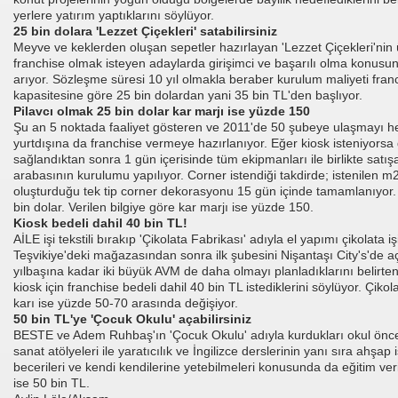
I
yerlere yatırım yaptıklarını söylüyor.
25 bin dolara 'Lezzet Çiçekleri' satabilirsiniz
Meyve ve keklerden oluşan sepetler hazırlayan 'Lezzet Çiçekleri'nin 
franchise olmak isteyen adaylarda girişimci ve başarılı olma konusun
arıyor. Sözleşme süresi 10 yıl olmakla beraber kurulum maliyeti franc
kapasitesine göre 25 bin dolardan yani 35 bin TL'den başlıyor.
Pilavcı olmak 25 bin dolar kar marjı ise yüzde 150
rurumuz
Şu an 5 noktada faaliyet gösteren ve 2011'de 50 şubeye ulaşmayı he
yurtdışına da franchise vermeye hazırlanıyor. Eğer kiosk isteniyors
sağlandıktan sonra 1 gün içerisinde tüm ekipmanları ile birlikte satışa
arabasının kurulumu yapılıyor. Corner istendiği takdirde; istenilen m2
oluşturduğu tek tip corner dekorasyonu 15 gün içinde tamamlanıyor. 
bin dolar. Verilen bilgiye göre kar marjı ise yüzde 150.
Kiosk bedeli dahil 40 bin TL!
AİLE işi tekstili bırakıp 'Çikolata Fabrikası' adıyla el yapımı çikolata 
Teşvikiye'deki mağazasından sonra ilk şubesini Nişantaşı City's'de açt
yılbaşına kadar iki büyük AVM de daha olmayı planladıklarını belirte
kiosk için franchise bedeli dahil 40 bin TL istediklerini söylüyor. Çikol
karı ise yüzde 50-70 arasında değişiyor.
50 bin TL'ye 'Çocuk Okulu' açabilirsiniz
BESTE ve Adem Ruhbaş'ın 'Çocuk Okulu' adıyla kurdukları okul önc
sanat atölyeleri ile yaratıcılık ve İngilizce derslerinin yanı sıra ahş
becerileri ve kendi kendilerine yetebilmeleri konusunda da eğitim veril
ise 50 bin TL.
cusu İSMAİL TOPKAR