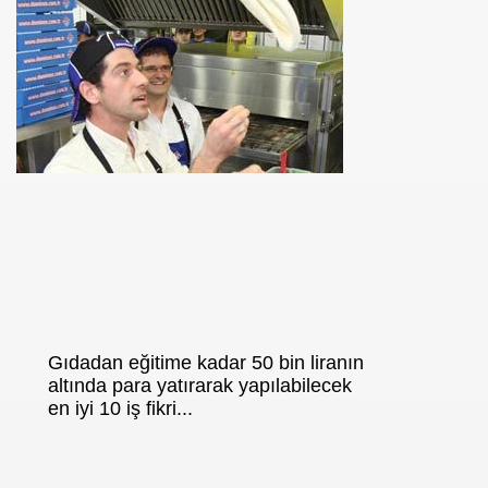
se) -Engellenen Mühendis !!!
İ.M.D.E.S. Halal Food
RNEĞİ AS-DER.
Jİ
OLOJİ TARİHİ MÜZESİ
Gıdadan eğitime kadar 50 bin liranın
altında para yatırarak yapılabilecek
en iyi 10 iş fikri...