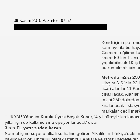
08 Kasım 2010 Pazartesi 07:52
Kendi işinin patron
sermaye ile bu hay
Gıdadan eğitime k
kadar 50 bin TL'nin
yapılabilecek 10 iş f
patron olmak için e
Metroda m2'si 250
Ulaşım A.Ş.'nin 22 i
ticari alanlar 11 K
çıkarılacak. Alanlar
m2'si 250 dolardan 
kiralanacak. İstasy
markalar değil mark
TURYAP Yönetim Kurulu Üyesi Başak Soner, '4 yıl süreyle kiralanacak
yıllar için de kullanıcısına opsiyonlanacak' diyor.
3 bin TL yatır sudan kazan!
Normal içme suyunu alkali su haline getiren Alkalife'ın Türkiye'deki 
bayilik veriyor. Öncelikli olarak İstanbul, Ankara ve İzmir'i hedefleyen