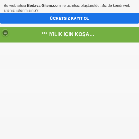
Bu web sitesi
Bedava-Sitem.com
ile ücretsiz oluşturuldu. Siz de kendi web
sitenizi ister misiniz?
ÜCRETSIZ KAYIT OL
*** İYİLİK İÇİN KOŞANLARIN YERİ***
RKİYE ULAŞ-İŞ. ***SERVİS VE ULAŞIM ÇALIŞANLARININ, 
 SERVİSİ
R - HİDROJEN ENERJİ MRK *NASIL ENGELLENDİ* !!!