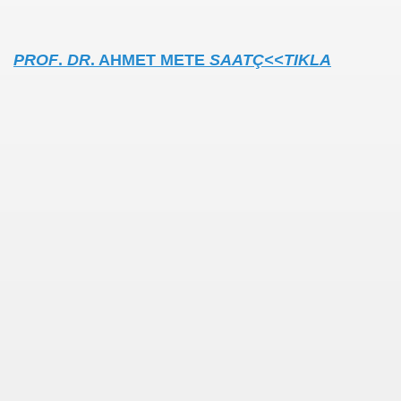
se) -Engellenen Mühendis !!!
PROF
.
DR
. AHMET METE
SAATÇ<<TIKLA
İ.M.D.E.S. Halal Food
RNEĞİ AS-DER.
Jİ
OLOJİ TARİHİ MÜZESİ