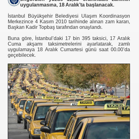
uygulanmasına, 18 Aralık’ta başlanacak.
İstanbul Büyükşehir Belediyesi Ulaşım Koordinasyon
Merkezince 4 Kasım 2010 tarihinde alınan zam kararı,
m TUNCER
Başkan Kadir Topbaş tarafından onaylandı.
Buna göre, İstanbul’daki 17 bin 395 taksici, 17 Aralık
tırma-Birbirine Düşürme Oyunu
Cuma akşamı taksimetrelerini ayarlatarak, zamlı
uygulamaya 18 Aralık Cumartesi günü saat 00.00’da
KMEN Vekilimize
geçebilecek.
oru
Uygulamaz