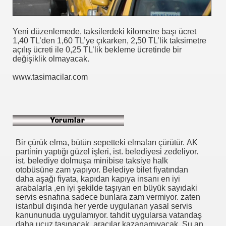
I AÇTINIZMI?
Yeni düzenlemede, taksilerdeki kilometre başı ücret
1,40 TL’den 1,60 TL’ye çıkarken, 2,50 TL’lik taksimetre
açılış ücreti ile 0,25 TL’lik bekleme ücretinde bir
değişiklik olmayacak.
önetmelik
www.tasimacilar.com
anada
Bir çürük elma, bütün sepetteki elmaları çürütür. AK
partinin yaptığı güzel işleri, ist. belediyesi zedeliyor.
ist. belediye dolmuşa minibise taksiye halk
otobüsüne zam yapıyor. Belediye bilet fiyatından
daha aşağı fiyata, kapıdan kapıya insanı en iyi
arabalarla ,en iyi şekilde taşıyan en büyük sayıdaki
servis esnafına sadece bunlara zam vermiyor. zaten
istanbul dışında her yerde uygulanan yasal servis
kanununuda uygulamıyor. tahdit uygularsa vatandaş
daha ucuz taşınacak. aracılar kazanamıyacak. Şu an