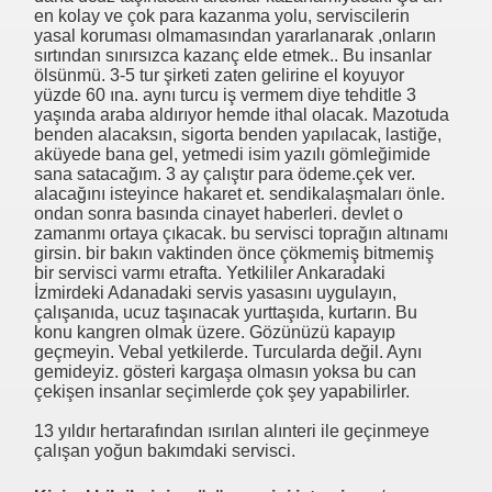
en kolay ve çok para kazanma yolu, serviscilerin
yasal koruması olmamasından yararlanarak ,onların
sırtından sınırsızca kazanç elde etmek.. Bu insanlar
ölsünmü. 3-5 tur şirketi zaten gelirine el koyuyor
yüzde 60 ına. aynı turcu iş vermem diye tehditle 3
yaşında araba aldırıyor hemde ithal olacak. Mazotuda
benden alacaksın, sigorta benden yapılacak, lastiğe,
aküyede bana gel, yetmedi isim yazılı gömleğimide
sana satacağım. 3 ay çalıştır para ödeme.çek ver.
alacağını isteyince hakaret et. sendikalaşmaları önle.
ondan sonra basında cinayet haberleri. devlet o
zamanmı ortaya çıkacak. bu servisci toprağın altınamı
girsin. bir bakın vaktinden önce çökmemiş bitmemiş
bir servisci varmı etrafta. Yetkililer Ankaradaki
İzmirdeki Adanadaki servis yasasını uygulayın,
çalışanıda, ucuz taşınacak yurttaşıda, kurtarın. Bu
konu kangren olmak üzere. Gözünüzü kapayıp
geçmeyin. Vebal yetkilerde. Turcularda değil. Aynı
gemideyiz. gösteri kargaşa olmasın yoksa bu can
çekişen insanlar seçimlerde çok şey yapabilirler.
13 yıldır hertarafından ısırılan alınteri ile geçinmeye
çalışan yoğun bakımdaki servisci.