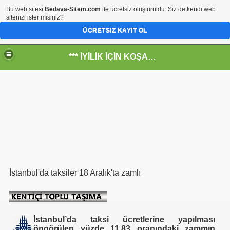
Bu web sitesi
Bedava-Sitem.com
ile ücretsiz oluşturuldu. Siz de kendi web
sitenizi ister misiniz?
ÜCRETSIZ KAYIT OL
*** İYİLİK İÇİN KOŞANLARIN YERİ***
RKİYE ULAŞ-İŞ. ***SERVİS VE ULAŞIM ÇALIŞANLARININ, 
RUMUZA İBB.Bşk.Topbaş Ne Dedi?
.İsmail TOPKAR
İstanbul'da taksiler 18 Aralık'ta zamlı
rı
İstanbul’da taksi ücretlerine yapılması
öngörülen yüzde 11,83 oranındaki zammın
-Odalar Ne Yapar---