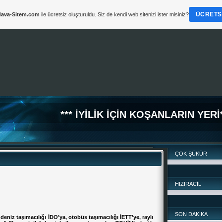
ÜCRETSI
ava-Sitem.com
ile ücretsiz oluşturuldu. Siz de kendi web sitenizi ister misiniz?
*** İYİLİK İÇİN KOŞANLARIN YERİ*
ÇOK ŞÜKÜR
HIZIRACİL
SON DAKİKA
deniz taşımacılığı İDO’ya, otobüs taşımacılığı İETT’ye, raylı