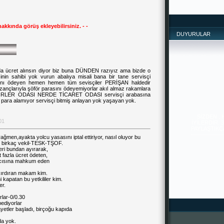
hakkında görüş ekleyebilirsiniz. - -
DUYURULAR
da ücret alınsın diyor biz buna DÜNDEN razıyız ama bizde o
nin sahibi yok vurun abalıya misali bana bir tane servisçi
rını ödeyen hemen hemen tüm sevisçiler PERİŞAN haldedir
zançlarıyla şöför parasını ödeyemiyorlar akıl almaz rakamlara
ÖFÖRLER ODASI NERDE TİCARET ODASI servisçi arabasına
an para alamıyor servisçi bitmiş anlayan yok yaşayan yok.
SİZDEN ,
İYİLERDİR. 
PAYLAŞTIKÇA 
--------------
01
-------
ağmen,ayakta yolcu yasasını iptal ettiriyor, nasıl oluyor bu
ki birkaç vekil-TESK-TŞOF.
leri bundan ayırarak,
t fazla ücret ödeten,
atıcısına mahkum eden
 kırdıran makam kim.
i kapatan bu yetkililer kim.
er.
rlar-0/0.30
ediyorlar
yetler başladı, birçoğu kapıda
da yok.