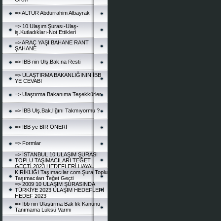
=> ALTUR Abdurrahim Albayrak
=> 10.Ulaşım Şurası-Ulaş-
iş.Kutladıkları-Not Ettikleri
=> ARAÇ YAŞI BAHANE RANT
ŞAHANE
=> İBB nin Ulş.Bak.na Resti
=> ULAŞTIRMA BAKANLIĞININ İBB
YE CEVABI
=> Ulaştırma Bakanıma Teşekkürler
=> İBB Ulş.Bak.lığını Takmıyormu ?
=> İBB ye BİR ÖNERİ
=> Formlar
=> İSTANBUL 10 ULAŞIM ŞURASI
TOPLU TAŞIMACILARI TEĞET
GEÇTİ 2023 HEDEFLERİ HAYAL
KIRIKLIĞI Taşımacılar com.Şura Toplu
Taşımacıları Teğet Geçti
=> 2009 10 ULAŞIM ŞURASINDA
TÜRKİYE 2023 ULAŞIM HEDEFLERİ
HEDEF 2023
=> İbb nin Ulaştırma Bak lık Kanunu
Tanımama Lüksü Varmı