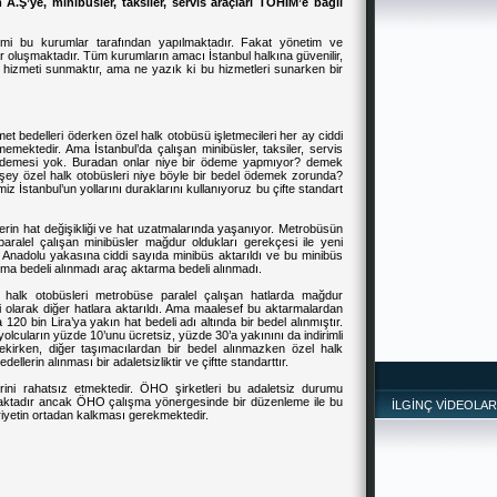
 A.Ş’ye, minibüsler, taksiler, servis araçları TOHİM’e bağlı
mi bu kurumlar tarafından yapılmaktadır. Fakat yönetim ve
lar oluşmaktadır. Tüm kurumların amacı İstanbul halkına güvenilir,
ıma hizmeti sunmaktır, ama ne yazık ki bu hizmetleri sunarken bir
met bedelleri öderken özel halk otobüsü işletmecileri her ay ciddi
mektedir. Ama İstanbul’da çalışan minibüsler, taksiler, servis
ir ödemesi yok. Buradan onlar niye bir ödeme yapmıyor? demek
şey özel halk otobüsleri niye böyle bir bedel ödemek zorunda?
 İstanbul’un yollarını duraklarını kullanıyoruz bu çifte standart
lerin hat değişikliği ve hat uzatmalarında yaşanıyor. Metrobüsün
ralel çalışan minibüsler mağdur oldukları gerekçesi ile yeni
a Anadolu yakasına ciddi sayıda minibüs aktarıldı ve bu minibüs
tma bedeli alınmadı araç aktarma bedeli alınmadı.
 halk otobüsleri metrobüse paralel çalışan hatlarda mağdur
i olarak diğer hatlara aktarıldı. Ama maalesef bu aktarmalardan
120 bin Lira’ya yakın hat bedeli adı altında bir bedel alınmıştır.
 yolcuların yüzde 10’unu ücretsiz, yüzde 30’a yakınını da indirimli
rekirken, diğer taşımacılardan bir bedel alınmazken özel halk
llerin alınması bir adaletsizliktir ve çiftte standarttır.
rini rahatsız etmektedir. ÖHO şirketleri bu adaletsiz durumu
maktadır ancak ÖHO çalışma yönergesinde bir düzenleme ile bu
İLGİNÇ VİDEOLAR
riyetin ortadan kalkması gerekmektedir.