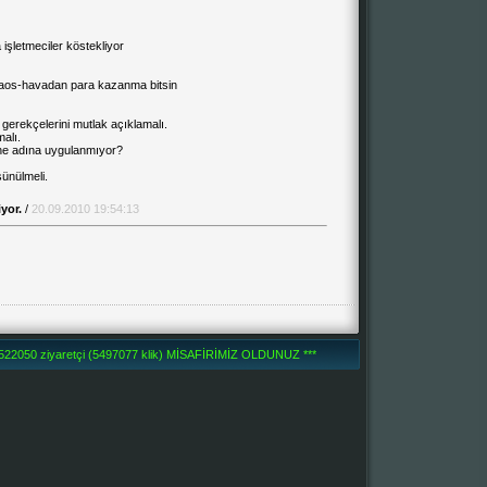
 işletmeciler köstekliyor
kaos-havadan para kazanma bitsin
gerekçelerini mutlak açıklamalı.
alı.
 ne adına uygulanmıyor?
şünülmeli.
iyor.
/
20.09.2010 19:54:13
2050 ziyaretçi (5497077 klik) MİSAFİRİMİZ OLDUNUZ ***