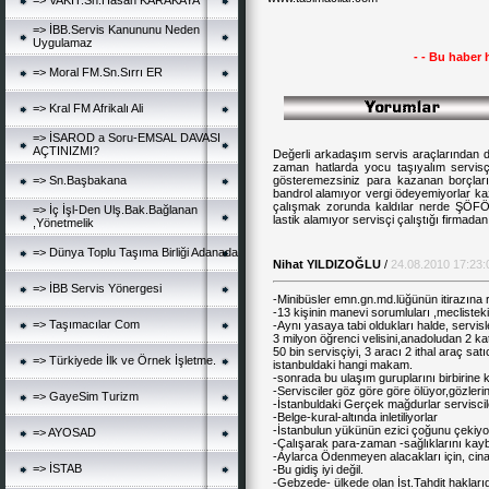
=> VAKİT.Sn.Hasan KARAKAYA
=> İBB.Servis Kanununu Neden
Uygulamaz
- - Bu haber 
=> Moral FM.Sn.Sırrı ER
=> Kral FM Afrikalı Ali
=> İSAROD a Soru-EMSAL DAVASI
AÇTINIZMI?
Değerli arkadaşım servis araçlarından 
zaman hatlarda yocu taşıyalım servisçi
=> Sn.Başbakana
gösteremezsiniz para kazanan borçla
bandrol alamıyor vergi ödeyemiyorlar ka
çalışmak zorunda kaldılar nerde Ş
=> İç İşl-Den Ulş.Bak.Bağlanan
lastik alamıyor servisçi çalıştığı firmad
,Yönetmelik
=> Dünya Toplu Taşıma Birliği Adanada
Nihat YILDIZOĞLU
/
24.08.2010 17:23:
=> İBB Servis Yönergesi
-Minibüsler emn.gn.md.lüğünün itirazına r
-13 kişinin manevi sorumluları ,mecliste
=> Taşımacılar Com
-Aynı yasaya tabi oldukları halde, servis
3 milyon öğrenci velisini,anadoludan 2 ka
50 bin servisçiyi, 3 aracı 2 ithal araç s
=> Türkiyede İlk ve Örnek İşletme.
istanbuldaki hangi makam.
-sonrada bu ulaşım guruplarını birbirine
-Servisciler göz göre göre ölüyor,gözlerin
=> GayeSim Turizm
-İstanbuldaki Gerçek mağdurlar serviscil
-Belge-kural-altında inletiliyorlar
-İstanbulun yükünün ezici çoğunu çekiyo
=> AYOSAD
-Çalışarak para-zaman -sağlıklarını kayb
-Aylarca Ödenmeyen alacakları için, cina
=> İSTAB
-Bu gidiş iyi değil.
-Gebzede- ülkede olan İst.Tahdit hakları