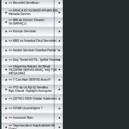
=> Becerikli Sendikacı
=> ARACA EV KLİMASI AYHAN BAL
Klimada Devrim
=> İBB de Dürüst Yönetici
Sn.BARAÇLI
=> Korsan Servisler
=> ABD ve İstanbul Okul Servisleri
=> Neden Serviste İstanbul Pahalı ?
=> Doç.Temel KOTİL- Şeffaf Yönetici
=> Ulaştırma Bakanı Sn.Binali
YILDIRIM SERVİS ARAÇ YAŞ TŞK
MESAJIMIZ
=> 7 Can Alan SERVİS Aracı!!!
=> ITO da ULAŞ-İŞ Sendika
Bşk.Olarak Yaptığım Konuşma
=> ÇETKO-DER-Odalar Kaldırılsın
=> İSTAB Uyanıklığımı ?
=> Isuzunun İftarı
=> Taşımacıların Kapıkuledeki İlk
Grevi