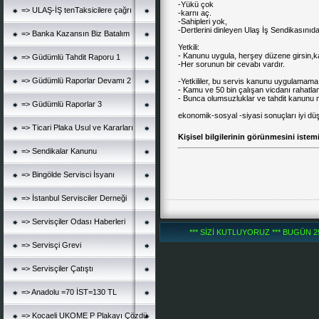
-Yükü çok
=> ULAŞ-İŞ tenTaksicilere çağrı
-karnı aç.
-Sahipleri yok,
-Dertlerini dinleyen Ulaş İş Sendikasınıda
=> Banka Kazansın Biz Batalım
Yetkili:
- Kanunu uygula, herşey düzene girsin,
=> Güdümlü Tahdit Raporu 1
-Her sorunun bir cevabı vardır.
=> Güdümlü Raporlar Devamı 2
-Yetkililer, bu servis kanunu uygulamama 
- Kamu ve 50 bin çalışan vicdanı rahatlam
- Bunca olumsuzluklar ve tahdit kanunu
=> Güdümlü Raporlar 3
ekonomik-sosyal -siyasi sonuçları iyi dü
=> Ticari Plaka Usul ve Kararları
Kişisel bilgilerinin görünmesini istem
=> Sendikalar Kanunu
=> Bingölde Servisci İsyanı
=> İstanbul Servisciler Derneği
=> Servisçiler Odası Haberleri
*** SİZİ KUTLUYORUZ *** BUGÜN 252
=> Servisçi Grevi
=> Servisçiler Çatıştı
=> Anadolu =70 İST=130 TL
=> Kocaeli UKOME P Plakayı Çözdü