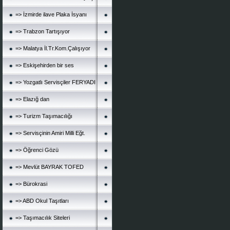
=> İzmirde ilave Plaka İsyanı
=> Trabzon Tartışıyor
=> Malatya İl.Tr.Kom.Çalışıyor
=> Eskişehirden bir ses
=> Yozgatlı Servisçiler FERYADI
=> Elazığ dan
=> Turizm Taşımacılığı
=> Servisçinin Amiri Milli Eğt.
=> Öğrenci Gözü
=> Mevlüt BAYRAK TOFED
=> Bürokrasi
=> ABD Okul Taşıtları
=> Taşımacılık Siteleri