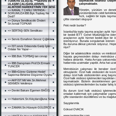
taşımacılık İstanbul Ulaşım
TÜRKİYE ULAŞ-İŞ. ***SERVİS VE
çalışmaktadır.
ULAŞIM ÇALIŞANLARININ,
ALINTERİ HAREKETİNİN TEK SESİ.
Yönetim, yürütüm ve deneti
=> KANAL 7 CANLI YAYINDA -
yürütümlerinde ciddi farklılık
SORUMUZA İBB.Bşk.Topbaş Ne
hızlı, sağlıklı bir toplu taş
Dedi?
çiftte standart oluşuyor
=> Dünya Sendikacılık Önderi
Sn.İsmail TOPKAR
Peki nedir bunlar?
=> SERTAŞ-SEN Sendikası
İstanbul’da toplu taşıma araçları aylık hiz
bir bedeli İETT Genel Müdürlüğü’ne ödeme
araçlarının aylık hizmet bedeli diye b
=> Servis Esnafının Sessiz Çığlıkları
istemiyoruz. Burada sorgulamak istenen 
Bu duruma dikkat çekmek istiyoruz. Hepimiz
=> İST.sevis Odasında Garip İşler--
niye?
Odalar Ne Yapar---
Diğer bir adaletsizlikte otobüs ve minibüs
=> İBB.Bsk.TOPBAŞ tan cevap
hayata geçmesinden dolayı metrobüse pa
hatlara aktarıldı. Hatta Avrupa yakasınd
hatlarında uzatmalar yapıldı. Ama hat uza
=> İBB.Danışmanı Prof.Dr.Ermam
TUNCER
Metrobüsün çalışması ile beraber özel
=> İBB=Görev Gizleme-Hedef
olmuşlardır. Özel halk otobüsleri de kısm
Saptırma-Birbirine Düşürme Oyunu
dolayı özel halk otobüslerden araç başına 
Özel halk otobüsü işletmecileri taşıdıkları
=> AKP.İST.Mil.Vek.Sn.Mehmet
taşımaktadır. Bizlerin desteklenmesi ge
SEKMEN Vekilimize
otobüsü işletmecilerinden bu kadar fahiş bede
=> Devlet Bakanı Egemen BAĞIŞ
Bu durum özel halk otobüsü işletmecile
ortadan kaldırmak için çalışmaklar yap
çifte standardın düzeltilmesi ve bu mağdu
=> Habertürk.Sn.Kılıçdaroğluna Soru
Saygılarımla
=> ZAMAN.Sn.Hüseyin GÜLERCE
Göksel OVACIK
www.tasimacilar.com