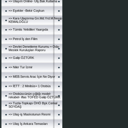
=> Ulaşım Online- Ulş.Bak.Kutlama
=> Eşekler -Bekir Coşkun
=> Kara Ulaştırma Gn.Md.Yrd.M.Nesip
KEMALOĞLU
=> Tümtis Yetkilileri Yaargıda
=> Petrol İş den Filim
=> Devlet Denetleme Kurumu = Oda-
Meslek Kuruluşları Raporu
=> Galip ÖZTÜRK
=> Niler Tur İzmir
=> MEB.Servis Arac İçin Ne Diyor
=> İETT : 2 Minibüs= 1 Otobüs
=> Otobüscünün çığlığı model-
rekabet- iflas TOFED Galip ÖZTÜRK
=> Tuzla-Topkapı ÖHÖ Bşk.Cemal
SOYDAŞ
=> Ulaş-iş Maskotunun Resmi
=> Ulaş İş Ankara Temasları