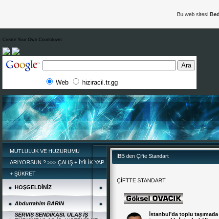
Bu web sitesi
Bed
Create Your Own Countdown
Web
hiziracil.tr.gg
MUTLULUK VE HUZURUMU
İBB den Çifte Standart
ARIYORSUN ? >>> ÇALIŞ + İYİLİK YAP
+ ŞÜKRET
ÇİFTTE STANDART
HOŞGELDİNİZ
Abdurrahim BARIN
İstanbul’da toplu taşımada 
SERVİS SENDİKASI. ULAŞ İŞ