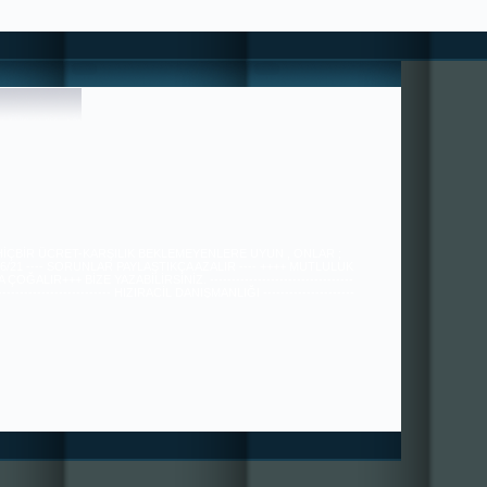
 HİÇBİR ÜCRET-KARŞILIK BEKLEMEYENLERE UYUN , ONLAR ;
36/21 ---- SORUNLAR PAYLAŞTIKÇA AZALIR ---- ++++ MUTLULUK
ÇOĞALIR+++ BİZE YAZABİLİRSİNİZ. ---------------------------------
---------------------------- HIZIRACİL DANIŞMANLIĞI ---------------------
----------------------------------------------- tugra113@gmail.com
SAYGILARIMIZLA.