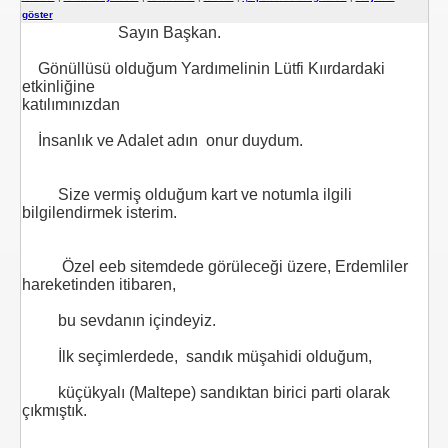
göster
Sayın Başkan.
Gönüllüsü olduğum Yardımelinin Lütfi Kıırdardaki
m TUNCER
etkinliğine
katılımınızdan
tırma-Birbirine Düşürme Oyunu
İnsanlık ve Adalet adın onur duydum.
KMEN Vekilimize
Size vermiş olduğum kart ve notumla ilgili
bilgilendirmek isterim.
oru
Özel eeb sitemdede görüleceği üzere, Erdemliler
hareketinden itibaren,
bu sevdanın içindeyiz.
İlk seçimlerdede, sandık müşahidi olduğum,
Uygulamaz
küçükyalı (Maltepe) sandıktan birici parti olarak
çıkmıştık.