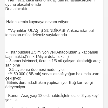
Hem vatandaşı ekonomik açıdan rahatlatacak,hem
oyunu alacakihemde
Dua alacaktı.
Halen zemin kaymaya devam ediyor.
**Ayrıntılar ULAŞ İŞ SENDİKASI- Ankara istanbul
temasları-mücadelemiz sayfalarında.
- İstanbuldaki 2.5 milyon veli Anadoludan 2 kat pahalı
taşınmakta.(Yıllık 1Miyar dolar sikül. )
- 3 aracı işletmeci, ücretin 1/3 nü çalışan kiraladığı araç
sahibine
2.5 ay sonra ödemesi nedeniyle,
*** 50 000 (İBB rak).servis esnafı yoğun bakımda -can
çekişiyor.
Bitmiş durumda.Bakım yaptıramıyor-Bağ kur -vergi
ödeyemiyor.
Kanuni Araç yaşı 12 old. halde,İşletmeciler,3 yaş keyfi
şartı ile,