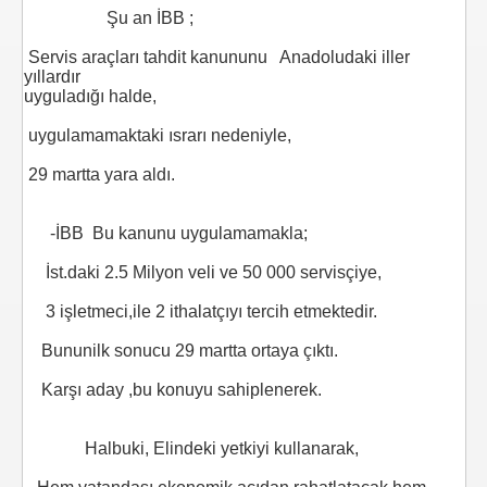
Şu an İBB ;
Servis araçları tahdit kanununu Anadoludaki iller
I AÇTINIZMI?
yıllardır
uyguladığı halde,
uygulamamaktaki ısrarı nedeniyle,
önetmelik
29 martta yara aldı.
anada
-İBB Bu kanunu uygulamamakla;
İst.daki 2.5 Milyon veli ve 50 000 servisçiye,
3 işletmeci,ile 2 ithalatçıyı tercih etmektedir.
Bununilk sonucu 29 martta ortaya çıktı.
Karşı aday ,bu konuyu sahiplenerek.
Halbuki, Elindeki yetkiyi kullanarak,