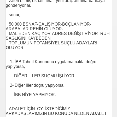
zaten bitmiş esnafı- ithal -yeni araç alımına-bankaya
gönderiyorlar.
sonuç.
50 000 ESNAF-ÇALIŞIYOR-BOÇLANIYOR-
ARABALAR REHİN OLUYOR-
MALIEDEN KAÇIYOR-ADRES DEĞİŞTİRİYOR- RUH
dü
SAĞLIĞINI KAYBEDEN
TOPLUMUN POTANSİYEL SUÇLU ADAYLARI
OLUYOR..
1- İBB Tahdit Kanununu uygulamamakla doğru
yapıyorsa,
DİĞER İLLER SUÇMU İŞLİYOR.
2- Diğer iller doğru yapıyorsa,
İBB NİYE YAPMIYOR.
ADALET İÇİN OY İSTEDİĞİMİZ
ARKADAŞLARIMIZIN BU KONUDA NEDEN ADALET