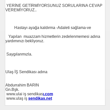
YERİNE GETİRMİYORSUNUZ SORULARINA CEVAP
VEREMİYORUZ..
Hastayı ayağa kaldırma -Adaleti sağlama-ve
Yapılan muazzam hizmetlerin zedelenmemesi adına
yardımınızı bekliyoruz.
Saygılarımızla.
Ulaş İŞ Sendikası adına
L Klimada Devrim
Abdurrahim BARIN
Gn.Bşk.
RAÇLI
www.ulai iş sendikas
ı.com
www.ulaş iş
sendikas.net