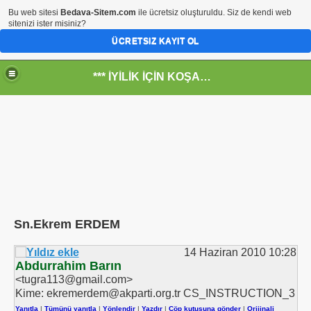
Bu web sitesi
Bedava-Sitem.com
ile ücretsiz oluşturuldu. Siz de kendi web
sitenizi ister misiniz?
ÜCRETSIZ KAYIT OL
*** İYİLİK İÇİN KOŞANLARIN YERİ***
RKİYE ULAŞ-İŞ. ***SERVİS VE ULAŞIM ÇALIŞANLARININ, 
RUMUZA İBB.Bşk.Topbaş Ne Dedi?
.İsmail TOPKAR
Sn.Ekrem ERDEM
14 Haziran 2010 10:28
Abdurrahim Barın
<tugra113@gmail.com>
rı
Kime: ekremerdem@akparti.org.tr CS_INSTRUCTION_3
Yanıtla
|
Tümünü yanıtla
|
Yönlendir
|
Yazdır
|
Çöp kutusuna gönder
|
Orijinali
-Odalar Ne Yapar---