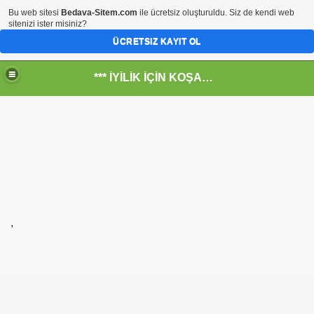
Bu web sitesi
Bedava-Sitem.com
ile ücretsiz oluşturuldu. Siz de kendi web
sitenizi ister misiniz?
ÜCRETSIZ KAYIT OL
*** İYİLİK İÇİN KOŞANLARIN YERİ***
RKİYE ULAŞ-İŞ. ***SERVİS VE ULAŞIM ÇALIŞANLARININ, 
RUMUZA İBB.Bşk.Topbaş Ne Dedi?
,
.İsmail TOPKAR
rı
-Odalar Ne Yapar---