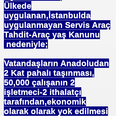
Ülkede
uygulanan,İstanbulda
I AÇTINIZMI?
uygulanmayan Servis Araç
Tahdit-Araç yaş Kanunu
önetmelik
nedeniyle;
anada
Vatandaşların Anadoludan
2 Kat pahalı taşınması,
50,000 çalışanın 2
işletmeci-2 ithalatçı
tarafından,ekonomik
olarak olarak yok edilmesi