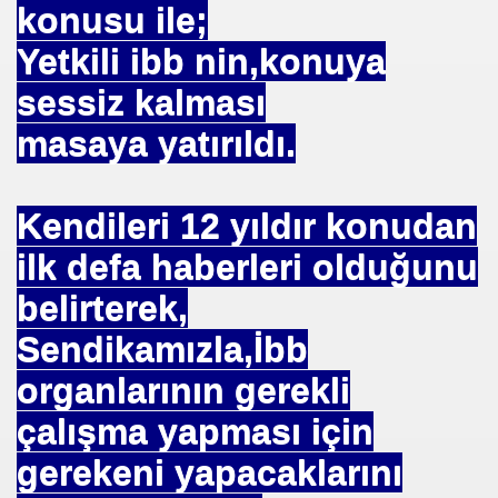
konusu ile;
Yetkili ibb nin,konuya
sessiz kalması
masaya yatırıldı.
Kendileri 12 yıldır konudan
ilk defa haberleri olduğunu
belirterek,
Sendikamızla,İbb
organlarının gerekli
çalışma yapması için
gerekeni yapacaklarını