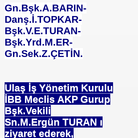
Gn.Bşk.A.BARIN-
Danş.İ.TOPKAR-
m TUNCER
Bşk.V.E.TURAN-
tırma-Birbirine Düşürme Oyunu
Bşk.Yrd.M.ER-
Gn.Sek.Z.ÇETİN.
KMEN Vekilimize
oru
Ulaş İş Yönetim Kurulu
İBB Meclis AKP Gurup
Bşk.Vekili
Uygulamaz
Sn.M.Ergün TURAN ı
ziyaret ederek,