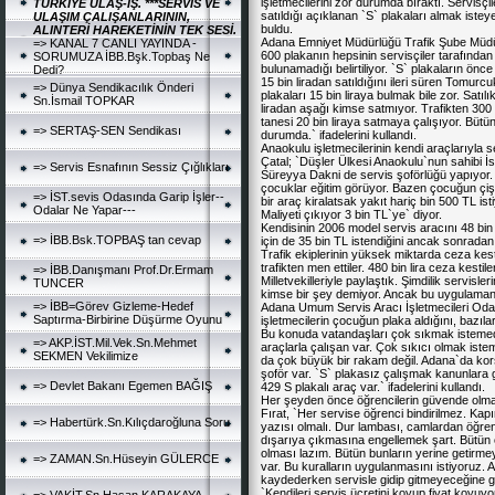
işletmecilerini zor durumda bıraktı.
Servisçi
TÜRKİYE ULAŞ-İŞ. ***SERVİS VE
satıldığı açıklanan `S` plakaları almak istey
ULAŞIM ÇALIŞANLARININ,
buldu.
ALINTERİ HAREKETİNİN TEK SESİ.
Adana Emniyet Müdürlüğü
Trafik Şube Müd
=> KANAL 7 CANLI YAYINDA -
600 plakanın hepsinin servisçiler tarafından 
SORUMUZA İBB.Bşk.Topbaş Ne
bulunamadığı belirtiliyor. `S` plakaların önc
Dedi?
15 bin liradan satıldığını ileri süren Tomu
=> Dünya Sendikacılık Önderi
plakaları 15 bin liraya bulmak bile zor. Satı
Sn.İsmail TOPKAR
liradan aşağı kimse satmıyor. Trafikten 300 
tanesi 20 bin liraya satmaya çalışıyor. Büt
=> SERTAŞ-SEN Sendikası
durumda.` ifadelerini kullandı.
Anaokulu işletmecilerinin kendi araçlarıyla 
Çatal; `Düşler Ülkesi Anaokulu`nun sahibi
İ
=> Servis Esnafının Sessiz Çığlıkları
Süreyya Dakni de servis şoförlüğü yapıyor.
çocuklar eğitim görüyor. Bazen çocuğun çişi
=> İST.sevis Odasında Garip İşler--
bir araç kiralatsak yakıt hariç bin 500 TL ist
Odalar Ne Yapar---
Maliyeti çıkıyor 3 bin TL`ye` diyor.
Kendisinin 2006 model servis aracını 48 bin 
=> İBB.Bsk.TOPBAŞ tan cevap
için de 35 bin TL istendiğini ancak sonradan
Trafik ekiplerinin yüksek miktarda ceza kest
trafikten men ettiler. 480 bin lira ceza kestil
=> İBB.Danışmanı Prof.Dr.Ermam
Milletvekilleriyle paylaştık. Şimdilik servisle
TUNCER
kimse bir şey demiyor. Ancak bu uygulamanı
=> İBB=Görev Gizleme-Hedef
Adana Umum Servis Aracı İşletmecileri Od
Saptırma-Birbirine Düşürme Oyunu
işletmecilerin çocuğun plaka aldığını, bazıla
Bu konuda vatandaşları çok sıkmak isteme
=> AKP.İST.Mil.Vek.Sn.Mehmet
araçlarla çalışan var. Çok sıkıcı olmak iste
SEKMEN Vekilimize
da çok büyük bir rakam değil.
Adana
`da kor
şoför var. `S` plakasız çalışmak kanunlara
=> Devlet Bakanı Egemen BAĞIŞ
429 S plakalı araç var.` ifadelerini kullandı.
Her şeyden önce öğrencilerin güvende olma
Fırat
, `Her servise öğrenci bindirilmez. Kapı
=> Habertürk.Sn.Kılıçdaroğluna Soru
yazısı olmalı. Dur lambası, camlardan öğrenc
dışarıya çıkmasına engellemek şart. Bütün 
olması lazım. Bütün bunların yerine getirm
=> ZAMAN.Sn.Hüseyin GÜLERCE
var. Bu kuralların uygulanmasını istiyoruz.
kaydederken servisle gidip gitmeyeceğine göre
`Kendileri servis ücretini koyup fiyat koyuyo