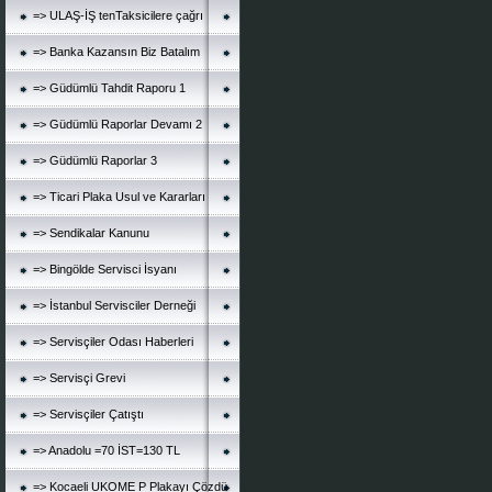
=> ULAŞ-İŞ tenTaksicilere çağrı
=> Banka Kazansın Biz Batalım
=> Güdümlü Tahdit Raporu 1
=> Güdümlü Raporlar Devamı 2
=> Güdümlü Raporlar 3
=> Ticari Plaka Usul ve Kararları
=> Sendikalar Kanunu
=> Bingölde Servisci İsyanı
=> İstanbul Servisciler Derneği
=> Servisçiler Odası Haberleri
=> Servisçi Grevi
=> Servisçiler Çatıştı
=> Anadolu =70 İST=130 TL
=> Kocaeli UKOME P Plakayı Çözdü