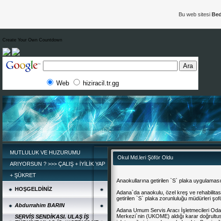
Bu web sitesi
Bed
Create Your Own Countdown
Web
hiziracil.tr.gg
MUTLULUK VE HUZURUMU
Okul Md.leri Şöför Oldu
ARIYORSUN ? >>> ÇALIŞ + İYİLİK YAP
+ ŞÜKRET
Anaokullarına getirilen `S` plaka uygulaması
HOŞGELDİNİZ
Adana`da anaokulu, özel kreş ve rehabilita
getirilen `S` plaka zorunluluğu müdürleri şof
Abdurrahim BARIN
Adana Umum Servis Aracı İşletmecileri Oda
Merkezi
`nin (
UKOME
) aldığı karar doğrultu
SERVİS SENDİKASI. ULAŞ İŞ