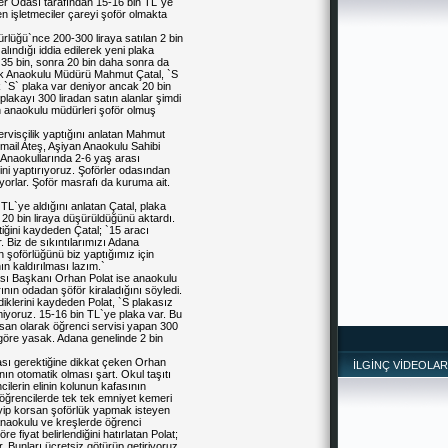
ler Odası
tarafından 15-16 bin
TL
`ye
en işletmeciler çareyi şoför olmakta
ürlüğü
`nce 200-300 liraya satılan 2 bin
alındığı iddia edilerek yeni plaka
e 35 bin, sonra 20 bin daha sonra da
rcuk Anaokulu Müdürü Mahmut Çatal, `S
lık `S` plaka var deniyor ancak 20 bin
plakayı 300 liradan satın alanlar şimdi
ün anaokulu müdürleri şoför olmuş
servisçilik yaptığını anlatan Mahmut
smail Ateş
, Aşiyan Anaokulu Sahibi
 Anaokullarında 2-6 yaş arası
ni yaptırıyoruz. Şoförler odasından
iyorlar. Şoför masrafı da kuruma ait.
TL`ye aldığını anlatan Çatal, plaka
 20 bin liraya düşürüldüğünü aktardı.
iğini kaydeden Çatal; `15 aracı
er. Biz de sıkıntılarımızı Adana
rin şoförlüğünü biz yaptığımız için
n kaldırılması lazım.`
ası Başkanı
Orhan Polat
ise anaokulu
rının odadan şöför kiraladığını söyledi.
diklerini kaydeden
Polat
, `S plakasız
miyoruz. 15-16 bin TL`ye plaka var. Bu
san olarak öğrenci servisi yapan 300
 göre yasak. Adana genelinde 2 bin
sı gerektiğine dikkat çeken
Orhan
İLGİNÇ VİDEOLAR
nın otomatik olması şart. Okul taşıtı
ilerin elinin kolunun kafasının
öğrencilerde tek tek emniyet kemeri
eyip korsan şoförlük yapmak isteyen
 Anaokulu ve kreşlerde öğrenci
 fiyat belirlendiğini hatırlatan Polat;
r. Bunları ücretsiz götürüp getiriyoruz