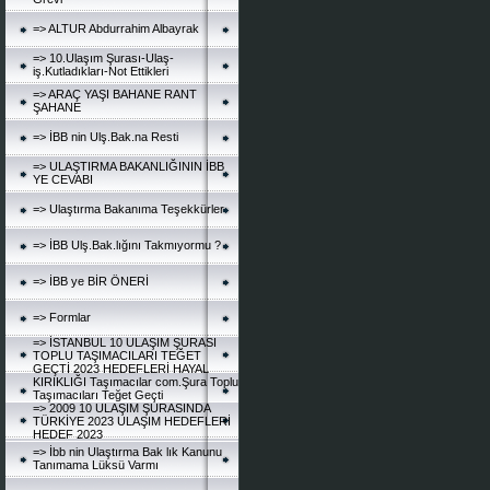
=> ALTUR Abdurrahim Albayrak
=> 10.Ulaşım Şurası-Ulaş-
iş.Kutladıkları-Not Ettikleri
=> ARAÇ YAŞI BAHANE RANT
ŞAHANE
=> İBB nin Ulş.Bak.na Resti
=> ULAŞTIRMA BAKANLIĞININ İBB
YE CEVABI
=> Ulaştırma Bakanıma Teşekkürler
=> İBB Ulş.Bak.lığını Takmıyormu ?
=> İBB ye BİR ÖNERİ
=> Formlar
=> İSTANBUL 10 ULAŞIM ŞURASI
TOPLU TAŞIMACILARI TEĞET
GEÇTİ 2023 HEDEFLERİ HAYAL
KIRIKLIĞI Taşımacılar com.Şura Toplu
Taşımacıları Teğet Geçti
=> 2009 10 ULAŞIM ŞURASINDA
TÜRKİYE 2023 ULAŞIM HEDEFLERİ
HEDEF 2023
=> İbb nin Ulaştırma Bak lık Kanunu
Tanımama Lüksü Varmı