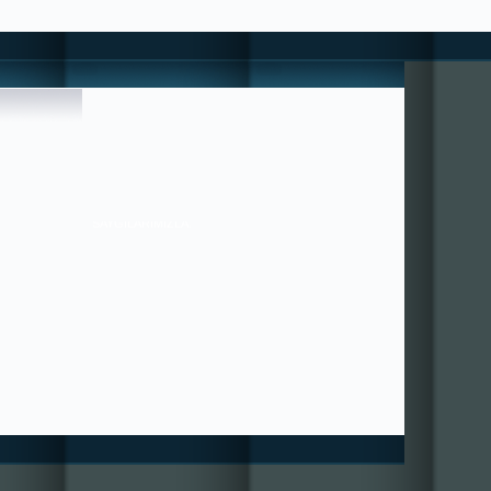
 HİÇBİR ÜCRET-KARŞILIK BEKLEMEYENLERE UYUN , ONLAR ;
36/21 ---- SORUNLAR PAYLAŞTIKÇA AZALIR ---- ++++ MUTLULUK
ÇOĞALIR+++ BİZE YAZABİLİRSİNİZ. ---------------------------------
---------------------------- HIZIRACİL DANIŞMANLIĞI ---------------------
----------------------------------------------- tugra113@gmail.com
SAYGILARIMIZLA.