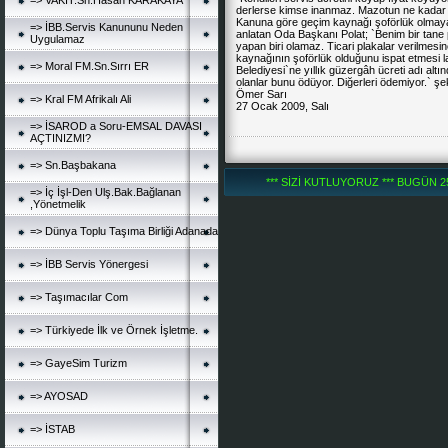
=> VAKİT.Sn.Hasan KARAKAYA
derlerse kimse inanmaz. Mazotun ne kadar o
Kanuna göre geçim kaynağı şoförlük olmaya
=> İBB.Servis Kanununu Neden
anlatan Oda Başkanı Polat; `Benim bir tane 
Uygulamaz
yapan biri olamaz. Ticari plakalar verilmes
kaynağının şoförlük olduğunu ispat etmesi l
=> Moral FM.Sn.Sırrı ER
Belediyesi
`ne yıllık güzergâh ücreti adı altı
olanlar bunu ödüyor. Diğerleri ödemiyor.` şe
Ömer Sarı
=> Kral FM Afrikalı Ali
27 Ocak 2009, Salı
=> İSAROD a Soru-EMSAL DAVASI
AÇTINIZMI?
=> Sn.Başbakana
*** SİZİ KUTLUYORUZ *** BUGÜN 252
=> İç İşl-Den Ulş.Bak.Bağlanan
,Yönetmelik
=> Dünya Toplu Taşıma Birliği Adanada
=> İBB Servis Yönergesi
=> Taşımacılar Com
=> Türkiyede İlk ve Örnek İşletme.
=> GayeSim Turizm
=> AYOSAD
=> İSTAB