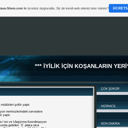
ÜCRETSI
ava-Sitem.com
ile ücretsiz oluşturuldu. Siz de kendi web sitenizi ister misiniz?
*** İYİLİK İÇİN KOŞANLARIN YERİ*
ÇOK ŞÜKÜR
 müdürleri şoför yaptı
HIZIRACİL
syon merkezlerindeki servislere
ör yaptı.
sı`nın ve
Ulaştırma Koordinasyon
SON DAKİKA
sunda getirilen `S` plaka okul