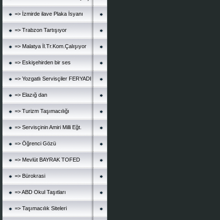
=> İzmirde ilave Plaka İsyanı
=> Trabzon Tartışıyor
=> Malatya İl.Tr.Kom.Çalışıyor
=> Eskişehirden bir ses
=> Yozgatlı Servisçiler FERYADI
=> Elazığ dan
=> Turizm Taşımacılığı
=> Servisçinin Amiri Milli Eğt.
=> Öğrenci Gözü
=> Mevlüt BAYRAK TOFED
=> Bürokrasi
=> ABD Okul Taşıtları
=> Taşımacılık Siteleri