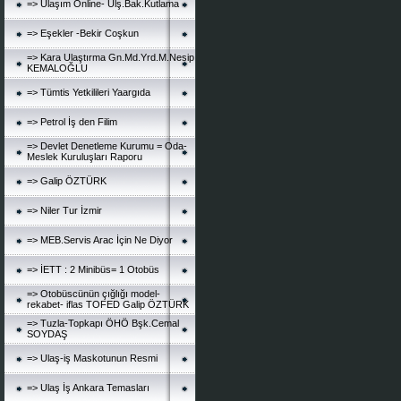
=> Ulaşım Online- Ulş.Bak.Kutlama
=> Eşekler -Bekir Coşkun
=> Kara Ulaştırma Gn.Md.Yrd.M.Nesip
KEMALOĞLU
=> Tümtis Yetkilileri Yaargıda
=> Petrol İş den Filim
=> Devlet Denetleme Kurumu = Oda-
Meslek Kuruluşları Raporu
=> Galip ÖZTÜRK
=> Niler Tur İzmir
=> MEB.Servis Arac İçin Ne Diyor
=> İETT : 2 Minibüs= 1 Otobüs
=> Otobüscünün çığlığı model-
rekabet- iflas TOFED Galip ÖZTÜRK
=> Tuzla-Topkapı ÖHÖ Bşk.Cemal
SOYDAŞ
=> Ulaş-iş Maskotunun Resmi
=> Ulaş İş Ankara Temasları