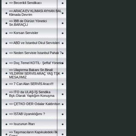
=> Becerikli Sendikacı
=> ARACA EV KLİMASI AYHAN BAL
Klimada Devrim
=> İBB de Dürüst Yönetici
Sn.BARAÇLI
=> Korsan Servisler
=> ABD ve İstanbul Okul Servisleri
=> Neden Serviste İstanbul Pahalı ?
=> Doç.Temel KOTİL- Şeffaf Yönetici
=> Ulaştırma Bakanı Sn.Binali
YILDIRIM SERVİS ARAÇ YAŞ TŞK
MESAJIMIZ
=> 7 Can Alan SERVİS Aracı!!!
=> ITO da ULAŞ-İŞ Sendika
Bşk.Olarak Yaptığım Konuşma
=> ÇETKO-DER-Odalar Kaldırılsın
=> İSTAB Uyanıklığımı ?
=> Isuzunun İftarı
=> Taşımacıların Kapıkuledeki İlk
Grevi