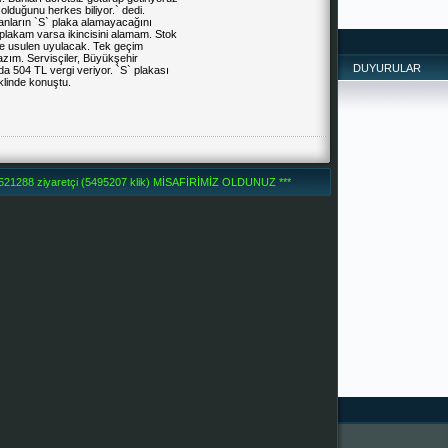
lduğunu herkes biliyor.` dedi.
nların `S` plaka alamayacağını
plakam varsa ikincisini alamam. Stok
ine usulen uyulacak. Tek geçim
azım. Servisçiler,
Büyükşehir
DUYURULAR
nda 504 TL vergi veriyor. `S` plakası
klinde konuştu.
1288 ziyaretçi (5495207 klik) MİSAFİRİMİZ OLDUNUZ ***
SİZDEN ,
İYİLERDİR. 
PAYLAŞTIKÇA 
--------------
-------