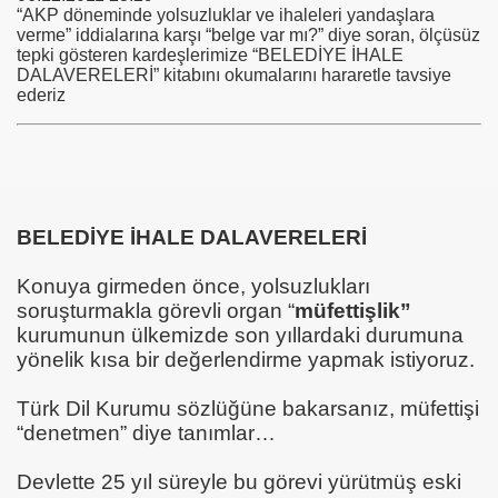
“AKP döneminde yolsuzluklar ve ihaleleri yandaşlara
verme” iddialarına karşı “belge var mı?” diye soran, ölçüsüz
tepki gösteren kardeşlerimize “BELEDİYE İHALE
DALAVERELERİ” kitabını okumalarını hararetle tavsiye
m TUNCER
ederiz
tırma-Birbirine Düşürme Oyunu
KMEN Vekilimize
BELEDİYE İHALE DALAVERELERİ
oru
Konuya girmeden önce, yolsuzlukları
soruşturmakla görevli organ “
müfettişlik”
kurumunun ülkemizde son yıllardaki durumuna
yönelik kısa bir değerlendirme yapmak istiyoruz.
Türk Dil Kurumu sözlüğüne bakarsanız, müfettişi
Uygulamaz
“denetmen” diye tanımlar…
Devlette 25 yıl süreyle bu görevi yürütmüş eski