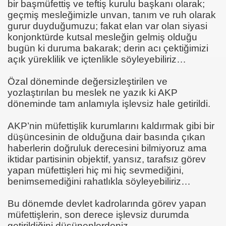
bir başmüfettiş ve teftiş kurulu başkanı olarak;
geçmiş mesleğimizle unvan, tanım ve ruh olarak
gurur duyduğumuzu; fakat elan var olan siyasi
I AÇTINIZMI?
konjonktürde kutsal mesleğin gelmiş olduğu
bugün ki duruma bakarak; derin acı çektiğimizi
açık yüreklilik ve içtenlikle söyleyebiliriz…
önetmelik
Özal döneminde değersizleştirilen ve
yozlaştırılan bu meslek ne yazık ki AKP
anada
döneminde tam anlamıyla işlevsiz hale getirildi.
AKP’nin müfettişlik kurumlarını kaldırmak gibi bir
düşüncesinin de olduğuna dair basında çıkan
haberlerin doğruluk derecesini bilmiyoruz ama
iktidar partisinin objektif, yansız, tarafsız görev
yapan müfettişleri hiç mi hiç sevmediğini,
benimsemediğini rahatlıkla söyleyebiliriz…
Bu dönemde devlet kadrolarında görev yapan
müfettişlerin, son derece işlevsiz durumda
getirildiğini düşünenlerdeniz.