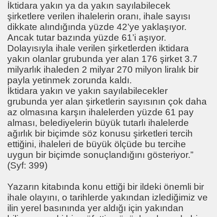
İktidara yakın ya da yakın sayılabilecek
kları-Not Ettikleri
şirketlere verilen ihalelerin oranı, ihale sayısı
dikkate alındığında yüzde 42’ye yaklaşıyor.
ŞAHANE
Ancak tutar bazında yüzde 61’i aşıyor.
Dolayısıyla ihale verilen şirketlerden iktidara
yakın olanlar grubunda yer alan 176 şirket 3.7
milyarlık ihaleden 2 milyar 270 milyon liralık bir
BB YE CEVABI
payla yetinmek zorunda kaldı.
İktidara yakın ve yakın sayılabilecekler
er
grubunda yer alan şirketlerin sayısının çok daha
az olmasına karşın ihalelerden yüzde 61 pay
 ?
alması, belediyelerin büyük tutarlı ihalelerde
ağırlık bir biçimde söz konusu şirketleri tercih
ettiğini, ihaleleri de büyük ölçüde bu tercihe
uygun bir biçimde sonuçlandığını gösteriyor.”
(Syf: 399)
TOPLU TAŞIMACILARI TEĞET GEÇTİ 2023 HEDEFLERİ HAYAL K
Yazarın kitabında konu ettiği bir ildeki önemli bir
 TÜRKİYE 2023 ULAŞIM HEDEFLERİ HEDEF 2023
ihale olayını, o tarihlerde yakından izlediğimiz ve
ilin yerel basınında yer aldığı için yakından
nunu Tanımama Lüksü Varmı