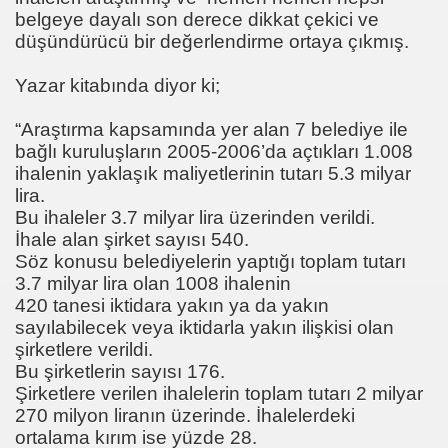
i
belgeye dayalı son derece dikkat çekici ve
düşündürücü bir değerlendirme ortaya çıkmış.
 ?
Yazar kitabında diyor ki;
ici
“Araştırma kapsamında yer alan 7 belediye ile
YILDIRIM SERVİS ARAÇ YAŞ TŞK MESAJIMIZ
bağlı kuruluşların 2005-2006’da açtıkları 1.008
ihalenin yaklaşık maliyetlerinin tutarı 5.3 milyar
lira.
Bu ihaleler 3.7 milyar lira üzerinden verildi.
Olarak Yaptığım Konuşma
İhale alan şirket sayısı 540.
Söz konusu belediyelerin yaptığı toplam tutarı
3.7 milyar lira olan 1008 ihalenin
420 tanesi iktidara yakın ya da yakın
sayılabilecek veya iktidarla yakın ilişkisi olan
şirketlere verildi.
Bu şirketlerin sayısı 176.
Grevi
Şirketlere verilen ihalelerin toplam tutarı 2 milyar
270 milyon liranın üzerinde. İhalelerdeki
ortalama kırım ise yüzde 28.