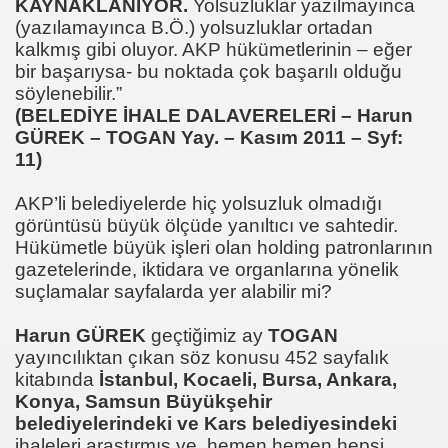
KAYNAKLANIYOR.
Yolsuzluklar yazılmayınca
(yazılamayınca B.Ö.) yolsuzluklar ortadan
kalkmış gibi oluyor. AKP hükümetlerinin – eğer
bir başarıysa- bu noktada çok başarılı olduğu
söylenebilir.”
(BELEDİYE İHALE DALAVERELERİ – Harun
GÜREK – TOGAN Yay. – Kasım 2011 – Syf:
11)
AKP’li belediyelerde hiç yolsuzluk olmadığı
görüntüsü büyük ölçüde yanıltıcı ve sahtedir.
Hükümetle büyük işleri olan holding patronlarının
gazetelerinde, iktidara ve organlarına yönelik
suçlamalar sayfalarda yer alabilir mi?
L Klimada Devrim
Harun GÜREK
geçtiğimiz ay
TOGAN
yayıncılıktan çıkan söz konusu 452 sayfalık
RAÇLI
kitabında
İstanbul, Kocaeli, Bursa, Ankara,
Konya, Samsun Büyükşehir
belediyelerindeki ve Kars belediyesindeki
ihaleleri araştırmış ve hemen hemen hepsi