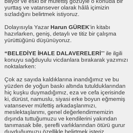
biliyor ve eski bir müfettiş gözüyle o konuda bir
yurttaş ve vatansever olarak hâlâ içimizin
a
sızladığını belirtmek istiyoruz.
Dolayısıyla Yazar
Harun GÜREK
’in kitabı
hazırlarken, geniş, detaylı ve titiz bir çalışma
.Nesip KEMALOĞLU
yürüttüğünü düşünüyoruz.
“BELEDİYE İHALE DALAVERELERİ
”” ile ilgili
konuyu sağduyulu vicdanlara bırakarak yazımızı
noktalarken:
a-Meslek Kuruluşları Raporu
Çok az sayıda kaldıklarına inandığımız ve bu
yüzden de yoğun baskı altında tutulduklarından
hiç kuşku duymadığımız, eza ve cefa içerisinde
ki, dürüst, namuslu, siyasi erke boyun eğmemiş
vatansever müfettiş arkadaşlarımızı,
meslektaşlarımı, genel değerlendirmemizin
dışında tuttuğumuzu ve kendilerini yakından
tanımasak bile, şerefli varlıklarından ötürü gurur
duyduğumuzu özellikle belirtmek isteriz.