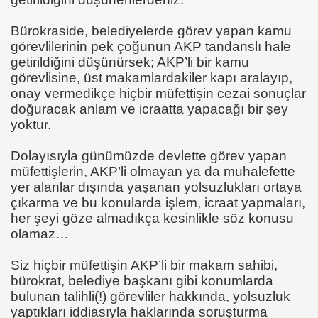
Bürokraside, belediyelerde görev yapan kamu
görevlilerinin pek çoğunun AKP tandanslı hale
getirildiğini düşünürsek; AKP’li bir kamu
görevlisine, üst makamlardakiler kapı aralayıp,
onay vermedikçe hiçbir müfettişin cezai sonuçlar
doğuracak anlam ve icraatta yapacağı bir şey
yoktur.
Dolayısıyla günümüzde devlette görev yapan
müfettişlerin, AKP’li olmayan ya da muhalefette
yer alanlar dışında yaşanan yolsuzlukları ortaya
çıkarma ve bu konularda işlem, icraat yapmaları,
her şeyi göze almadıkça kesinlikle söz konusu
olamaz…
Siz hiçbir müfettişin AKP’li bir makam sahibi,
bürokrat, belediye başkanı gibi konumlarda
bulunan talihli(!) görevliler hakkında, yolsuzluk
yaptıkları iddiasıyla haklarında soruşturma