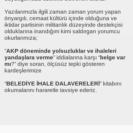
ekabet- iflas TOFED Galip ÖZTÜRK
Yazılarımızla ilgili zaman zaman yorum yapan
önyargılı, cemaat kültürü içinde olduğuna ve
l SOYDAŞ
iktidar partisinin militanlık düzeyinde destekçisi
olduklarına inandığım kimi saldırgan yorumcu
okurlarımıza;
“
AKP döneminde yolsuzluklar ve ihaleleri
yandaşlara verme
” iddialarına karşı “
belge var
mı
?” diye soran, ölçüsüz tepki gösteren
kardeşlerimize
“
BELEDİYE İHALE DALAVERELERİ
” kitabını
okumalarını hararetle tavsiye ederiz.
urat ERDOĞAN Makalesi
açları