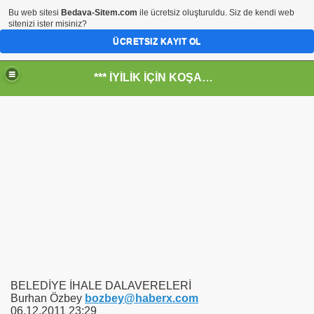
Bu web sitesi
Bedava-Sitem.com
ile ücretsiz oluşturuldu. Siz de kendi web
sitenizi ister misiniz?
ÜCRETSIZ KAYIT OL
*** İYİLİK İÇİN KOŞANLARIN YERİ***
RKİYE ULAŞ-İŞ. ***SERVİS VE ULAŞIM ÇALIŞANLARININ, 
RUMUZA İBB.Bşk.Topbaş Ne Dedi?
.İsmail TOPKAR
rı
BELEDİYE İHALE DALAVERELERİ
Burhan Özbey
bozbey@haberx.com
06.12.2011 23:29
-Odalar Ne Yapar---