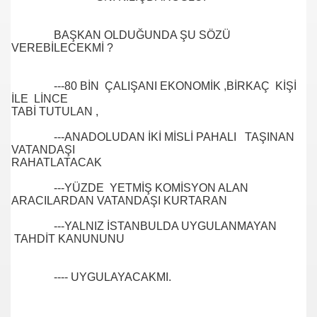
BAŞKAN OLDUĞUNDA ŞU SÖZÜ
VEREBİLECEKMİ ?
m TUNCER
---80 BİN ÇALIŞANI EKONOMİK ,BİRKAÇ KİŞİ
tırma-Birbirine Düşürme Oyunu
İLE LİNCE
TABİ TUTULAN ,
KMEN Vekilimize
---ANADOLUDAN İKİ MİSLİ PAHALI TAŞINAN
VATANDAŞI
RAHATLATACAK
oru
---YÜZDE YETMİŞ KOMİSYON ALAN
ARACILARDAN VATANDAŞI KURTARAN
---YALNIZ İSTANBULDA UYGULANMAYAN
TAHDİT KANUNUNU
Uygulamaz
---- UYGULAYACAKMI.