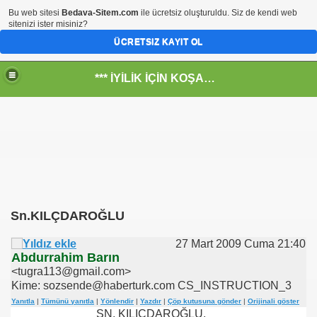
Bu web sitesi
Bedava-Sitem.com
ile ücretsiz oluşturuldu. Siz de kendi web
sitenizi ister misiniz?
ÜCRETSIZ KAYIT OL
*** İYİLİK İÇİN KOŞANLARIN YERİ***
RKİYE ULAŞ-İŞ. ***SERVİS VE ULAŞIM ÇALIŞANLARININ, 
RUMUZA İBB.Bşk.Topbaş Ne Dedi?
Sn.KILÇDAROĞLU
.İsmail TOPKAR
27 Mart 2009 Cuma 21:40
Abdurrahim Barın
<tugra113@gmail.com>
Kime: sozsende@haberturk.com CS_INSTRUCTION_3
rı
Yanıtla
|
Tümünü yanıtla
|
Yönlendir
|
Yazdır
|
Çöp kutusuna gönder
|
Orijinali göster
SN. KILIÇDAROĞLU.
-Odalar Ne Yapar---