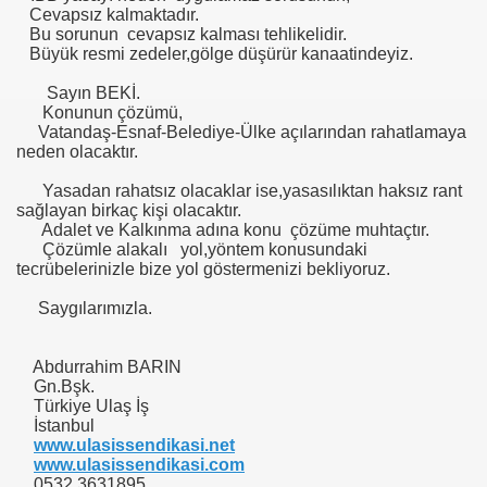
Cevapsız kalmaktadır.
Bu sorunun cevapsız kalması tehlikelidir.
Büyük resmi zedeler,gölge düşürür kanaatindeyiz.
I AÇTINIZMI?
Sayın BEKİ.
Konunun çözümü,
Vatandaş-Esnaf-Belediye-Ülke açılarından rahatlamaya
neden olacaktır.
önetmelik
Yasadan rahatsız olacaklar ise,yasasılıktan haksız rant
anada
sağlayan birkaç kişi olacaktır.
Adalet ve Kalkınma adına konu çözüme muhtaçtır.
Çözümle alakalı yol,yöntem konusundaki
tecrübelerinizle bize yol göstermenizi bekliyoruz.
Saygılarımızla.
Abdurrahim BARIN
Gn.Bşk.
Türkiye Ulaş İş
İstanbul
www.ulasissendikasi.net
www.ulasissendikasi.com
0532 3631895