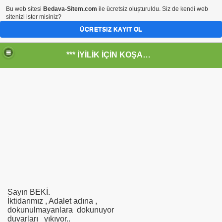
Bu web sitesi
Bedava-Sitem.com
ile ücretsiz oluşturuldu. Siz de kendi web
sitenizi ister misiniz?
ÜCRETSIZ KAYIT OL
*** İYİLİK İÇİN KOŞANLARIN YERİ***
RKİYE ULAŞ-İŞ. ***SERVİS VE ULAŞIM ÇALIŞANLARININ, 
RUMUZA İBB.Bşk.Topbaş Ne Dedi?
.İsmail TOPKAR
Sayın BEKİ.
rı
İktidarımız , Adalet adına ,
dokunulmayanlara dokunuyor
duvarları yıkıyor..
-Odalar Ne Yapar---