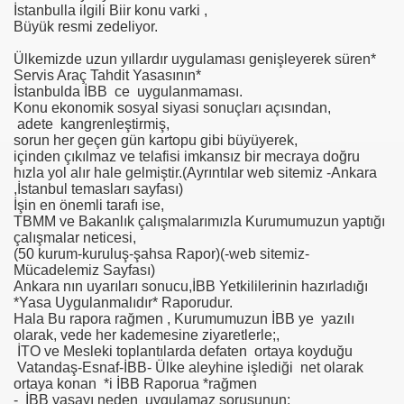
İstanbulla ilgili Biir konu varki ,
Büyük resmi zedeliyor.
Ülkemizde uzun yıllardır uygulaması genişleyerek süren*
Servis Araç Tahdit Yasasının*
m TUNCER
İstanbulda İBB ce uygulanmaması.
Konu ekonomik sosyal siyasi sonuçları açısından,
tırma-Birbirine Düşürme Oyunu
adete kangrenleştirmiş,
sorun her geçen gün kartopu gibi büyüyerek,
KMEN Vekilimize
içinden çıkılmaz ve telafisi imkansız bir mecraya doğru
hızla yol alır hale gelmiştir.(Ayrıntılar web sitemiz -Ankara
,İstanbul temasları sayfası)
İşin en önemli tarafı ise,
TBMM ve Bakanlık çalışmalarımızla Kurumumuzun yaptığı
oru
çalışmalar neticesi,
(50 kurum-kuruluş-şahsa Rapor)(-web sitemiz-
Mücadelemiz Sayfası)
Ankara nın uyarıları sonucu,İBB Yetkililerinin hazırladığı
*Yasa Uygulanmalıdır* Raporudur.
Hala Bu rapora rağmen , Kurumumuzun İBB ye yazılı
olarak, vede her kademesine ziyaretlerle;,
Uygulamaz
İTO ve Mesleki toplantılarda defaten ortaya koyduğu
Vatandaş-Esnaf-İBB- Ülke aleyhine işlediği net olarak
ortaya konan *i İBB Raporua *rağmen
- İBB yasayı neden uygulamaz sorusunun;