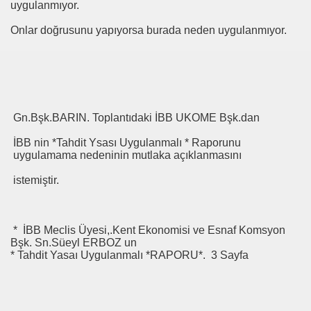
uygulanmıyor.
a
Onlar doğrusunu yapıyorsa burada neden uygulanmıyor.
.Nesip KEMALOĞLU
Gn.Bşk.BARIN. Toplantıdaki İBB UKOME Bşk.dan
İBB nin *Tahdit Ysası Uygulanmalı * Raporunu
uygulamama nedeninin mutlaka açıklanmasını
a-Meslek Kuruluşları Raporu
istemiştir.
* İBB Meclis Üyesi,.Kent Ekonomisi ve Esnaf Komsyon
Bşk. Sn.Süeyl ERBOZ un
* Tahdit Yasaı Uygulanmalı *RAPORU*. 3 Sayfa