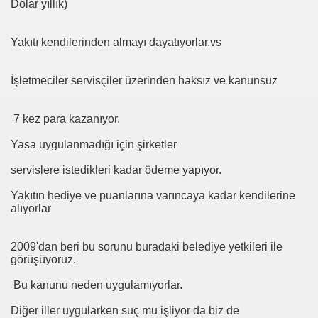
Dolar yıllık)
kları-Not Ettikleri
Yakıtı kendilerinden almayı dayatıyorlar.vs
ŞAHANE
İşletmeciler servisçiler üzerinden haksız ve kanunsuz
BB YE CEVABI
7 kez para kazanıyor.
er
Yasa uygulanmadığı için şirketler
 ?
servislere istedikleri kadar ödeme yapıyor.
Yakıtın hediye ve puanlarına varıncaya kadar kendilerine
alıyorlar
2009'dan beri bu sorunu buradaki belediye yetkileri ile
TOPLU TAŞIMACILARI TEĞET GEÇTİ 2023 HEDEFLERİ HAYAL K
görüşüyoruz.
Bu kanunu neden uygulamıyorlar.
 TÜRKİYE 2023 ULAŞIM HEDEFLERİ HEDEF 2023
Diğer iller uygularken suç mu işliyor da biz de
nunu Tanımama Lüksü Varmı