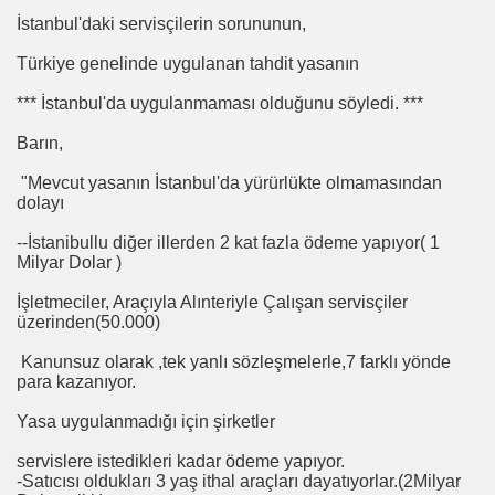
i
İstanbul'daki servisçilerin sorununun,
 ?
Türkiye genelinde uygulanan tahdit yasanın
ici
*** İstanbul'da uygulanmaması olduğunu söyledi. ***
Barın,
YILDIRIM SERVİS ARAÇ YAŞ TŞK MESAJIMIZ
"Mevcut yasanın İstanbul'da yürürlükte olmamasından
dolayı
Olarak Yaptığım Konuşma
--İstanibullu diğer illerden 2 kat fazla ödeme yapıyor( 1
Milyar Dolar )
İşletmeciler, Araçıyla Alınteriyle Çalışan servisçiler
üzerinden(50.000)
Kanunsuz olarak ,tek yanlı sözleşmelerle,7 farklı yönde
para kazanıyor.
Yasa uygulanmadığı için şirketler
Grevi
servislere istedikleri kadar ödeme yapıyor.
-Satıcısı oldukları 3 yaş ithal araçları dayatıyorlar.(2Milyar