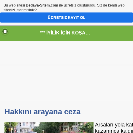
Bu web sitesi
Bedava-Sitem.com
ile ücretsiz oluşturuldu. Siz de kendi web
sitenizi ister misiniz?
ÜCRETSIZ KAYIT OL
*** İYİLİK İÇİN KOŞANLARIN YERİ***
RKİYE ULAŞ-İŞ. ***SERVİS VE ULAŞIM ÇALIŞANLARININ, 
RUMUZA İBB.Bşk.Topbaş Ne Dedi?
.İsmail TOPKAR
Hakkını arayana ceza
rı
Arsaları yola kat
kazanınca kaldır
-Odalar Ne Yapar---