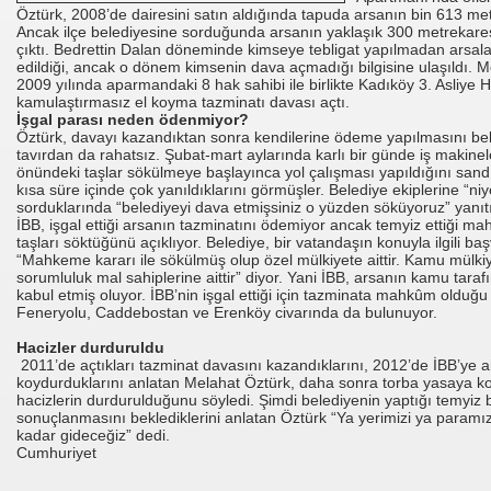
Öztürk, 2008’de dairesini satın aldığında tapuda arsanın bin 613 m
Ancak ilçe belediyesine sorduğunda arsanın yaklaşık 300 metrekaresin
çıktı. Bedrettin Dalan döneminde kimseye tebligat yapılmadan arsalar
I AÇTINIZMI?
edildiği, ancak o dönem kimsenin dava açmadığı bilgisine ulaşıldı. 
2009 yılında aparmandaki 8 hak sahibi ile birlikte Kadıköy 3. Asliy
kamulaştırmasız el koyma tazminatı davası açtı.
İşgal parası neden ödenmiyor?
Öztürk, davayı kazandıktan sonra kendilerine ödeme yapılmasını bek
tavırdan da rahatsız. Şubat-mart aylarında karlı bir günde iş makinel
önetmelik
önündeki taşlar sökülmeye başlayınca yol çalışması yapıldığını sandık
kısa süre içinde çok yanıldıklarını görmüşler. Belediye ekiplerine “ni
anada
sorduklarında “belediyeyi dava etmişsiniz o yüzden söküyoruz” yanıtı
İBB, işgal ettiği arsanın tazminatını ödemiyor ancak temyiz ettiği 
taşları söktüğünü açıklıyor. Belediye, bir vatandaşın konuyla ilgili ba
“Mahkeme kararı ile sökülmüş olup özel mülkiyete aittir. Kamu mülki
sorumluluk mal sahiplerine aittir” diyor. Yani İBB, arsanın kamu taraf
kabul etmiş oluyor. İBB’nin işgal ettiği için tazminata mahkûm olduğu
Feneryolu, Caddebostan ve Erenköy civarında da bulunuyor.
Hacizler durduruldu
2011’de açtıkları tazminat davasını kazandıklarını, 2012’de İBB’ye ai
koydurduklarını anlatan Melahat Öztürk, daha sonra torba yasaya 
hacizlerin durdurulduğunu söyledi. Şimdi belediyenin yaptığı temyi
sonuçlanmasını beklediklerini anlatan Öztürk “Ya yerimizi ya paramı
kadar gideceğiz” dedi.
Cumhuriyet