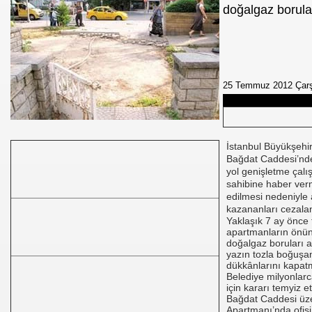
doğalgaz borular
m TUNCER
25 Temmuz 2012 Çar
tırma-Birbirine Düşürme Oyunu
KMEN Vekilimize
İstanbul Büyükşehir
Bağdat Caddesi’nd
yol genişletme çalı
oru
sahibine haber ver
edilmesi nedeniyle 
kazananları cezalan
Yaklaşık 7 ay önce
apartmanların önün
doğalgaz boruları a
yazın tozla boğuşa
Uygulamaz
dükkânlarını kapat
Belediye milyonlarc
için kararı temyiz ett
Bağdat Caddesi üz
Apartmanı’nda ofis