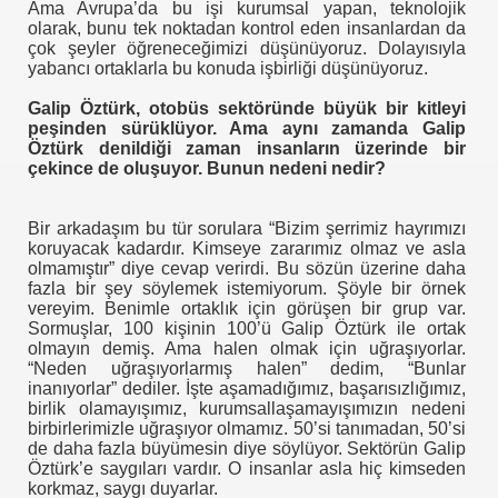
i
Ama Avrupa’da bu işi kurumsal yapan, teknolojik
olarak, bunu tek noktadan kontrol eden insanlardan da
çok şeyler öğreneceğimizi düşünüyoruz. Dolayısıyla
 ?
yabancı ortaklarla bu konuda işbirliği düşünüyoruz.
ici
Galip Öztürk, otobüs sektöründe büyük bir kitleyi
peşinden sürüklüyor. Ama aynı zamanda Galip
YILDIRIM SERVİS ARAÇ YAŞ TŞK MESAJIMIZ
Öztürk denildiği zaman insanların üzerinde bir
çekince de oluşuyor. Bunun nedeni nedir?
Bir arkadaşım bu tür sorulara “Bizim şerrimiz hayrımızı
Olarak Yaptığım Konuşma
koruyacak kadardır. Kimseye zararımız olmaz ve asla
olmamıştır” diye cevap verirdi. Bu sözün üzerine daha
fazla bir şey söylemek istemiyorum. Şöyle bir örnek
vereyim. Benimle ortaklık için görüşen bir grup var.
Sormuşlar, 100 kişinin 100’ü Galip Öztürk ile ortak
olmayın demiş. Ama halen olmak için uğraşıyorlar.
“Neden uğraşıyorlarmış halen” dedim, “Bunlar
inanıyorlar” dediler. İşte aşamadığımız, başarısızlığımız,
birlik olamayışımız, kurumsallaşamayışımızın nedeni
birbirlerimizle uğraşıyor olmamız. 50’si tanımadan, 50’si
Grevi
de daha fazla büyümesin diye söylüyor. Sektörün Galip
Öztürk’e saygıları vardır. O insanlar asla hiç kimseden
korkmaz, saygı duyarlar.