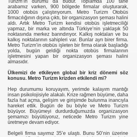
Turizm’in durumu da budur. Toplamda 100 tane
arabamız varken, 900 bölgede firmalar oluşturarak,
1000 otobüs çalıştırıyorum. Metro Turizm Otobüs
firmacılığının dışına çıktı, bir organizasyon şeması halini
aldı. Artık Metro Turizm kendisi otobüs işletmeciliği
yapmaz, bir marka ve altında Türkiye’nin yaklaşık 50
noktasında merkez barındırıyor. Kalkış noktaları ve bu
kalkış noktalarının sahipleri var. Bunlar ayrı birer firma.
dü
Metro Turizm’in otobüs işleten bir firma olarak başladığı
yolda, bugün geldiği nokta otobüs firmalarının
işletmesini yapan bir organizasyon şeması halini
almasıdır.
Ülkemizi de etkileyen global bir kriz dönemi söz
konusu. Metro Turizm krizden etkilendi mi?
Hep durumumu koruyayım, yerimde kalayım mantığı
insan psikolojisiyle alakalı. Krize rağmen büyüme, daha
fazla hat açma, gelişim ve girişimde bulunma inancıyla
hareket ettik. Bugün de bu böyle ve Metro Turizm
büyüyor. Büyümeyi durdurduğumuzda organizasyon
şemamızı büyütüyoruz, neticede Metro Turizm yine
üretmeye devam ediyor.
Belgeli firma sayımız 35’e ulaştı. Bunu 50’nin üzerine