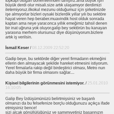
topkapı otogarı dönemlerinden tanışırız.ama büyük işin
büyük derdi olur misali.size artık ulaşamıyor derdimizi
u
iletemiyoruz.ilkokul mezunu olduğumuz için şirketinizde
işe almıyorlar bizleri oysaki bizlerdik yıllar yılı bu sektöre
hayat veren hep beraber.muavindik host olduk sonrada
yormu
kaptan ama neye yarar.onca yıllık emeğimiz tahsil denen
bir inat uğruna yok oluyor.galip bey sektörün bu kanayan
yarasına merhem olursunuz diye düşünüyorum.bizlere
artık iş verilsin.
İlgilenmez?
İsmail Keser
/
08.12.2009 22:52:20
Gadip beye, bu sektörde diğer yerel firmadarın ekmeğini
 BOSTANCI
ellerin den almayacak şekilde hareket etmesini istiyorum.
Yerel firmalarla rakip değil birdeştirici olması, Metro nun
daha büyük bir firma olmasını sağlar....
Kişisel bilgilerinin görünmesini istemiyor.
/
25.01.2010
16:10:05
 son
Galip Bey İzdüşümünüzü belirtmişsiniz ve başarılı
olmanızı da bu felsefenize borçlu olduğunuzu açıkça ifade
etmişsiniz bence!
sizi alçak gönüllülüğünüz ve samımıyetiniz başarınızın