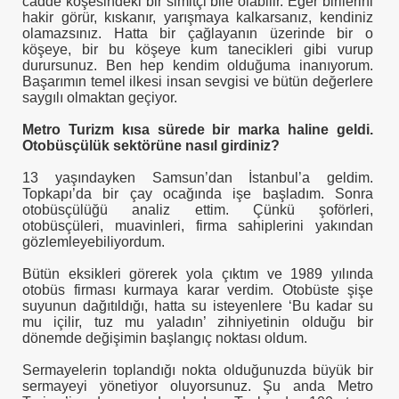
cadde köşesindeki bir simitçi bile olabilir. Eğer birilerini
hakir görür, kıskanır, yarışmaya kalkarsanız, kendiniz
olamazsınız. Hatta bir çağlayanın üzerinde bir o
köşeye, bir bu köşeye kum tanecikleri gibi vurup
durursunuz. Ben hep kendim olduğuma inanıyorum.
Başarımın temel ilkesi insan sevgisi ve bütün değerlere
saygılı olmaktan geçiyor.
Metro Turizm kısa sürede bir marka haline geldi.
Otobüsçülük sektörüne nasıl girdiniz?
13 yaşındayken Samsun’dan İstanbul’a geldim.
Topkapı’da bir çay ocağında işe başladım. Sonra
otobüsçülüğü analiz ettim. Çünkü şoförleri,
otobüsçüleri, muavinleri, firma sahiplerini yakından
gözlemleyebiliyordum.
Bütün eksikleri görerek yola çıktım ve 1989 yılında
otobüs firması kurmaya karar verdim. Otobüste şişe
suyunun dağıtıldığı, hatta su isteyenlere ‘Bu kadar su
mu içilir, tuz mu yaladın’ zihniyetinin olduğu bir
dönemde değişimin başlangıç noktası oldum.
Sermayelerin toplandığı nokta olduğunuzda büyük bir
sermayeyi yönetiyor oluyorsunuz. Şu anda Metro