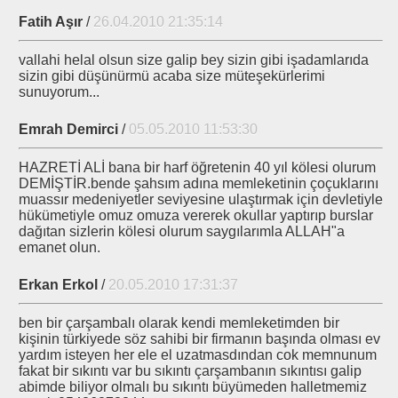
Fatih Aşır
/
26.04.2010 21:35:14
vallahi helal olsun size galip bey sizin gibi işadamlarıda
sizin gibi düşünürmü acaba size müteşekürlerimi
TÜRK.Serviscilere Ne Dedi
sunuyorum...
Emrah Demirci
/
05.05.2010 11:53:30
HAZRETİ ALİ bana bir harf öğretenin 40 yıl kölesi olurum
DEMİŞTİR.bende şahsım adına memleketinin çoçuklarını
Görüşmesi
muassır medeniyetler seviyesine ulaştırmak için devletiyle
hükümetiyle omuz omuza vererek okullar yaptırıp burslar
eden Uymaz
dağıtan sizlerin kölesi olurum saygılarımla ALLAH"a
emanet olun.
Erkan Erkol
/
20.05.2010 17:31:37
Uğur DOĞAN
ben bir çarşambalı olarak kendi memleketimden bir
kişinin türkiyede söz sahibi bir firmanın başında olması ev
ARGI KARARI
yardım isteyen her ele el uzatmasdından cok memnunum
fakat bir sıkıntı var bu sıkıntı çarşambanın sıkıntısı galip
i Efendi.Karakaşiler
abimde biliyor olmalı bu sıkıntı büyümeden halletmemiz