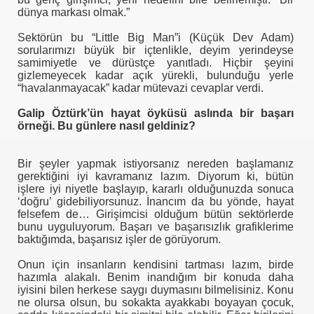
dünya markası olmak.”
Sektörün bu “Little Big Man”i (Küçük Dev Adam)
I AÇTINIZMI?
sorularımızı büyük bir içtenlikle, deyim yerindeyse
samimiyetle ve dürüstçe yanıtladı. Hiçbir şeyini
gizlemeyecek kadar açık yürekli, bulunduğu yerle
“havalanmayacak” kadar mütevazi cevaplar verdi.
önetmelik
Galip Öztürk’ün hayat öyküsü aslında bir başarı
örneği. Bu günlere nasıl geldiniz?
anada
Bir şeyler yapmak istiyorsanız nereden başlamanız
gerektiğini iyi kavramanız lazım. Diyorum ki, bütün
işlere iyi niyetle başlayıp, kararlı olduğunuzda sonuca
‘doğru’ gidebiliyorsunuz. İnancım da bu yönde, hayat
felsefem de… Girişimcisi olduğum bütün sektörlerde
bunu uyguluyorum. Başarı ve başarısızlık grafiklerime
baktığımda, başarısız işler de görüyorum.
Onun için insanların kendisini tartması lazım, birde
hazımla alakalı. Benim inandığım bir konuda daha
iyisini bilen herkese saygı duymasını bilmelisiniz. Konu
ne olursa olsun, bu sokakta ayakkabı boyayan çocuk,