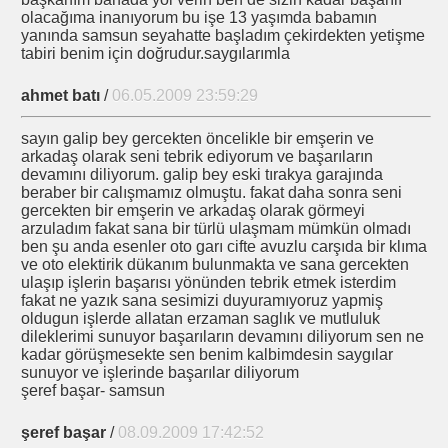
olacağıma inanıyorum bu işe 13 yaşımda babamın
yanında samsun seyahatte başladım çekirdekten yetişme
tabiri benim için doğrudur.saygılarımla
ahmet batı
/
06.05.2009 23:59:29
sayın galip bey gercekten öncelikle bir emşerin ve
arkadaş olarak seni tebrik ediyorum ve başarıların
devamını diliyorum. galip bey eski tırakya garajında
beraber bir calışmamız olmuştu. fakat daha sonra seni
gercekten bir emşerin ve arkadaş olarak görmeyi
arzuladım fakat sana bir türlü ulaşmam mümkün olmadı
ben şu anda esenler oto garı cifte avuzlu carşıda bir klıma
ı-Öncesi-ve Sonrası
ve oto elektirik dükanım bulunmakta ve sana gercekten
ulaşıp işlerin başarısı yönünden tebrik etmek isterdim
fakat ne yazık sana sesimizi duyuramıyoruz yapmiş
oldugun işlerde allatan erzaman saglık ve mutluluk
dileklerimi sunuyor başarıların devamını diliyorum sen ne
iyorlar
kadar görüşmesekte sen benim kalbimdesin saygılar
sunuyor ve işlerinde başarılar diliyorum
şeref başar- samsun
DOĞAN
şeref başar
/
08.09.2009 17:42:52