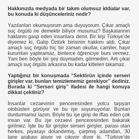
kları-Not Ettikleri
Hakkınızda medyada bir takım olumsuz iddialar var,
bu konuda ki düşünceleriniz nedir?
ŞAHANE
Yazılanları okumuyorum ama duyuyorum. Çıkar amaçlı
suç örgütü ne demektir biliyor musunuz? Başkalarının
haklarını gasp eden insanlara denir. Bir kişi Türkiye’de
diyemez ki, Galip Öztürk birisinin hakkını aldı. Çıkar
BB YE CEVABI
amaçlı suç örgütü hiç bir zaman okullar, camiler, hayır
kurumları yaptıramaz, binlerce öğrenciye burs vermez.
Yani ben böyle bir şey duymadım, görmedim. Artı çıkar
er
amaçlı suç örgütü arkasına bu kadar kitleleri takamaz.
 ?
Yaptığınız bir konuşmada “Sektörün içinde serseri
girişler var, bunları temizlememiz gerekiyor” dediniz.
Burada ki “Serseri giriş” ifadesi ile hangi konuya
dikkat çektiniz?
İnsanlar cezaevinin penceresinden yolcu taşıyan
otobüsleri görüyor ve bu işe soyunuyorlar. Bunları
TOPLU TAŞIMACILARI TEĞET GEÇTİ 2023 HEDEFLERİ HAYAL K
durdurmamız lazım. Böyle bu işe girip de iflas eden çok
insan var. Bu işe cezaevi penceresinden bakarak
 TÜRKİYE 2023 ULAŞIM HEDEFLERİ HEDEF 2023
girilmez. İşte bu tür girişler serseri girişler, parası olan
herkes, piyasayı dolandırmış, çarpmış adamdan, 30
tane arabayı alıyor ve çıkıyor diyor ki, “Türkiye’de
nunu Tanımama Lüksü Varmı