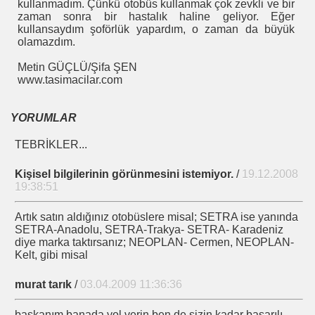
kullanmadım. Çünkü otobüs kullanmak çok zevkli ve bir
zaman sonra bir hastalık haline geliyor. Eğer
kullansaydım şoförlük yapardım, o zaman da büyük
olamazdım.
 BAŞTÜRK Ziyareti
Metin GÜÇLÜ/Şifa ŞEN
 REKORU ww Çok Satmış !!!
www.tasimacilar.com
ahditsiz
YORUMLAR
gün TURAN Ziyareti
TEBRİKLER...
Kişisel bilgilerinin görünmesini istemiyor.
/
19.12.2008
19:38:51
M
Artık satın aldığınız otobüslere misal; SETRA ise yanında
SETRA-Anadolu, SETRA-Trakya- SETRA- Karadeniz
diye marka taktırsanız; NEOPLAN- Cermen, NEOPLAN-
Kelt, gibi misal
murat tarık
/
03.04.2009 11:36:36
başkanım banada yol verin ben de sizin kadar başarılı