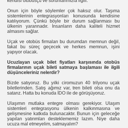
kendisi otobüsçü ve sorunlarımızla ilgili.
Onun için böyle söylemler çok haksız olur. Taşıma
sistemlerinin entegrasyonları konusunda kendisine
katılıyorum. Çünkü böyle bir durum sağlanması bu
ülkenin yararınadır. İnsanların daha kaliteli hizmet
almasını sağlar.
Uçak ve otobüs firmaları bu durumdan memnun değil,
fakat bu süreç geçecek ve herkes memnun, işini
yapıyor olacak.
Ucuzlayan uçak bilet fiyatları karşısında otobüs
firmalarının uçak bileti satmaya başlaması ile ilgili
düşünceleriniz nelerdir?
Bizde satıyoruz. Bu yılki ciromuzun 40 trilyonu uçak
biletlerinden. Satış ağımız var, tren bileti olsa onu da
satarız. Hatta bu konuda İDO ile de görüşüyoruz.
?
Ulaşımın mutlaka entegre olması gerekiyor. Ulaşım
sistemleri entegrasyonu ülkenin kalkınmasına ve
gelişmesine katkıda bulunacaktır. Bunun için geleceğe
yapılan yatırımları desteklememiz lazım. Niye daha
ucuza mal etmeyelim, satmayalım?