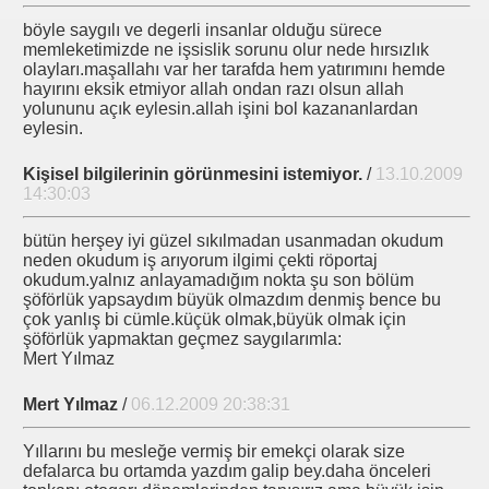
böyle saygılı ve degerli insanlar olduğu sürece
memleketimizde ne işsislik sorunu olur nede hırsızlık
randum Tutumu
olayları.maşallahı var her tarafda hem yatırımını hemde
hayırını eksik etmiyor allah ondan razı olsun allah
yolununu açık eylesin.allah işini bol kazananlardan
eylesin.
LERİNDE SERVİS SEKTÖRÜ ANAHTAR
Kişisel bilgilerinin görünmesini istemiyor.
/
13.10.2009
14:30:03
ü Kritik.
bütün herşey iyi güzel sıkılmadan usanmadan okudum
luence israile İHRAÇ EDİLECEK
neden okudum iş arıyorum ilgimi çekti röportaj
okudum.yalnız anlayamadığım nokta şu son bölüm
şöförlük yapsaydım büyük olmazdım denmiş bence bu
çok yanlış bi cümle.küçük olmak,büyük olmak için
şöförlük yapmaktan geçmez saygılarımla:
Mert Yılmaz
Mert Yılmaz
/
06.12.2009 20:38:31
Yıllarını bu mesleğe vermiş bir emekçi olarak size
defalarca bu ortamda yazdım galip bey.daha önceleri