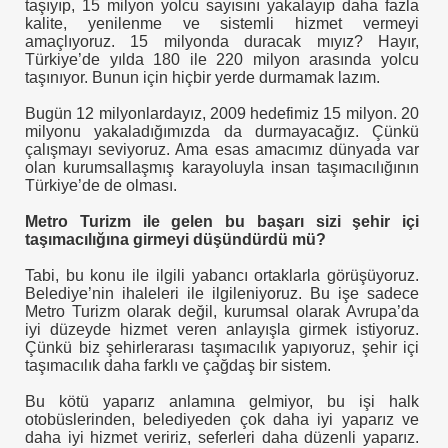
taşıyıp, 15 milyon yolcu sayısını yakalayıp daha fazla
kalite, yenilenme ve sistemli hizmet vermeyi
amaçlıyoruz. 15 milyonda duracak mıyız? Hayır,
Türkiye’de yılda 180 ile 220 milyon arasında yolcu
taşınıyor. Bunun için hiçbir yerde durmamak lazım.
Bugün 12 milyonlardayız, 2009 hedefimiz 15 milyon. 20
milyonu yakaladığımızda da durmayacağız. Çünkü
çalışmayı seviyoruz. Ama esas amacımız dünyada var
olan kurumsallaşmış karayoluyla insan taşımacılığının
Türkiye’de de olması.
Metro Turizm ile gelen bu başarı sizi şehir içi
taşımacılığına girmeyi düşündürdü mü?
Tabi, bu konu ile ilgili yabancı ortaklarla görüşüyoruz.
Belediye’nin ihaleleri ile ilgileniyoruz. Bu işe sadece
Metro Turizm olarak değil, kurumsal olarak Avrupa’da
L Klimada Devrim
iyi düzeyde hizmet veren anlayışla girmek istiyoruz.
Çünkü biz şehirlerarası taşımacılık yapıyoruz, şehir içi
taşımacılık daha farklı ve çağdaş bir sistem.
RAÇLI
Bu kötü yaparız anlamına gelmiyor, bu işi halk
otobüslerinden, belediyeden çok daha iyi yaparız ve
daha iyi hizmet veririz, seferleri daha düzenli yaparız.