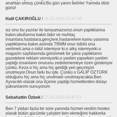
mı
anahtarı olmuş çünkü:Bu gün yarını belirler Yarında öbür
günü!
Halil ÇAKIROĞLU
/
26.02.2010 11:47:42
siz onu bu yazılar ile tanıyamazsınız.onun yaptıklarına
bakın.okullarına bakın.fakir ve muhtaç
rmiyor
insanlara.hastalara,gençlere,hastanelere kamu yararına
yaptıklarına bakın.aslında TBMM onur ödülü ona
LDUN
verilmeli.ama o ödül istemiyor ki.o alkş istemiyorki.o
magazin sayfalarında görünmek bir yana yaptıklarını
gazetelere reklam vermiyorki.o yardım yaparken yardım
yaptığı insanların onurunu zedelememeye özen gösteriyor
çünkü. Keza o hiç ama hiç geldiği yeri geçmişini
tik Komisyonu - Sözleşmesi-
unutmuyor.Onun farkı bu işte. Çünkü o GALİP ÖZTÜRK
olduğunu hiç ama hiç unutmadı unutmayacakta.Ben
ırovada Eylem
Ayvacıklı olarak ona ilçeme yaptığı hizmetlerden dolayı
şükranlarımı sunuyorum
Sebahattin Özbek
/
27.03.2010 15:47:21
Ben 7 yıldan fazla bir süre yanında hizmet verdim hostes
olarak bütün gücümle çalıştım ben ekmeğimi hakkımla
cek- Hükümet.