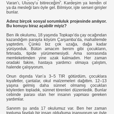
Varan’ı, Ulusoy’u bitireceğim”. Kardeşim ya kendin ol
ya da mesleği tanı öyle gel. Bilmiyor, işte serseri girişler
a
bunlar.
Adınız birçok sosyal sorumluluk projesinde anılıyor.
Bu konuyu biraz açabilir miyiz?
.Nesip KEMALOĞLU
Ben ilk okulumu, 18 yaşında Topkapı’da çay ocağından
kazandığım parayla köyüm Çarşamba’da, mahallemde
yaptırdım. Çünkü biz çok uzağa, dağa kadar
yürüyorduk. Bütün amacım benim gibi çocukların,
fırtınada, tipide yürümemesiydi. Ama sonrasında
memleketimden yine uzak kalmadım. Her zaman
oradaki fakire, hastaya yardımcı olmaya çalıştım,
a-Meslek Kuruluşları Raporu
halende çalışıyorum.
Onun dışında Van’a 3–5 TIR götürdüm, çocuklara
kıyafetler, çantalar, okul malzemeleri dağıttım. 12–13
yaşına gelmiş daha sünnet olmamış çocukları
köylerden topladık, sünnet törenleri düzenledik. Bunlar
cebinde parası olan her insanın yapması gereken
yardımlar.
Sanırım şu anda 17 okulumuz var. Ben her zaman
topluma faydalı bir insan olduğuma inanıyorum ve öyle