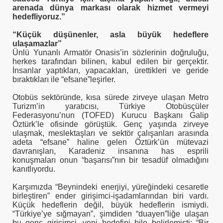
arenada dünya markası olarak hizmet vermeyi
hedefliyoruz.”
“Küçük düşünenler, asla büyük hedeflere
m TUNCER
ulaşamazlar”
Ünlü Yunanlı Armatör Onasis’in sözlerinin doğruluğu,
herkes tarafından bilinen, kabul edilen bir gerçektir.
tırma-Birbirine Düşürme Oyunu
İnsanlar yaptıkları, yapacakları, ürettikleri ve geride
bıraktıkları ile “efsane”leşirler.
KMEN Vekilimize
Otobüs sektöründe, kısa sürede zirveye ulaşan Metro
Turizm’in yaratıcısı, Türkiye Otobüsçüler
Federasyonu’nun (TOFED) Kurucu Başkanı Galip
Öztürk’le ofisinde görüştük. Genç yaşında zirveye
oru
ulaşmak, meslektaşları ve sektör çalışanları arasında
adeta “efsane” haline gelen Öztürk’ün mütevazi
davranışları, Karadeniz insanına has esprili
konuşmaları onun “başarısı”nın bir tesadüf olmadığını
kanıtlıyordu.
Karşımızda “Beynindeki enerjiyi, yüreğindeki cesaretle
Uygulamaz
birleştiren” ender girişimci-işadamlarından biri vardı.
Küçük hedeflerin değil, büyük hedeflerin ismiydi.
“Türkiye’ye sığmayan”, şimdiden “duayen”liğe ulaşan
bu genç girişimci, yeni hedefini bile belirlemişti: “Bir