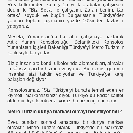
Rus kültüründen kalmış 15 yıllık arabalar çalışırken,
dedim ki “Biz Setra ile çalışalım. Zararı benim, kârı
ortak.” Koyduk ve bugün Bulgaristan’a, Türkiye’den
yapılan toplam taşımanın yüzde 50’sinden fazlasını
ında Taşıyor
yapıyoruz.
Mesela, Yunanistan’da hat alıp, çalışmaya başladık.
Artık Yunan Konsolosluğu, Selanik’teki Konsolos,
Yunanistan İçişleri Bakanlığı Türkiye’yi Metro Turizm’in
kalitesiyle tanıyorlar.
ama
Biz o insanlara kendi ülkelerinde alamadıkları, almaları
imkânsız olan bir hizmeti veriyoruz. Bu hizmeti görünce
insanlar sizi takdir ediyorlar ve Türkiye’ye karşı
bakışları değişiyor.
at Pahalı
Konsolosumuz, “Siz Türkiye’yi burada temsil eden en
kıymetli markamızsınız” diyor. Türkiye bu kadar kaliteli
oldu mu diye tebrikler alıyoruz, bu bizim için bir onur.
Metro Turizm dünya markası olmayı hedefliyor mu?
Evet, bundan sonraki amacımız bir dünya markası
 MESAJ
olmaktır. Metro Turizm olarak Türkiye’de bir markayız.
Bölgesel büyüklüğümüzü tamamlayıp, Bulgaristan’da