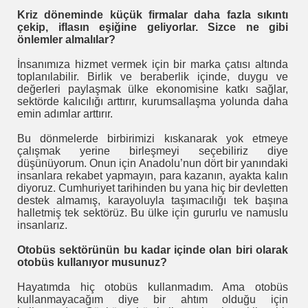
Kriz döneminde küçük firmalar daha fazla sıkıntı
çekip, iflasın eşiğine geliyorlar. Sizce ne gibi
ücü
önlemler almalılar?
İnsanımıza hizmet vermek için bir marka çatısı altında
toplanılabilir. Birlik ve beraberlik içinde, duygu ve
değerleri paylaşmak ülke ekonomisine katkı sağlar,
 ?
sektörde kalıcılığı arttırır, kurumsallaşma yolunda daha
emin adımlar arttırır.
RLİ GSM DESTEK VERELİM
Bu dönmelerde birbirimizi kıskanarak yok etmeye
çalışmak yerine birleşmeyi seçebiliriz diye
düşünüyorum. Onun için Anadolu’nun dört bir yanındaki
insanlara rekabet yapmayın, para kazanın, ayakta kalın
r.
diyoruz. Cumhuriyet tarihinden bu yana hiç bir devletten
destek almamış, karayoluyla taşımacılığı tek başına
 Güneş Gözlüğü ile yağışta etkin görrüş
halletmiş tek sektörüz. Bu ülke için gururlu ve namuslu
insanlarız.
 TEMASLARI
Otobüs sektörünün bu kadar içinde olan biri olarak
otobüs kullanıyor musunuz?
Hayatımda hiç otobüs kullanmadım. Ama otobüs
kullanmayacağım diye bir ahtım olduğu için