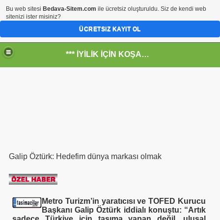
Bu web sitesi
Bedava-Sitem.com
ile ücretsiz oluşturuldu. Siz de kendi web
sitenizi ister misiniz?
ÜCRETSIZ KAYIT OL
*** İYİLİK İÇİN KOŞANLARIN YERİ***
RKİYE ULAŞ-İŞ. ***SERVİS VE ULAŞIM ÇALIŞANLARININ, 
RUMUZA İBB.Bşk.Topbaş Ne Dedi?
Galip Öztürk: Hedefim dünya markası olmak
.İsmail TOPKAR
rı
Metro Turizm’in yaratıcısı ve TOFED Kurucu
Başkanı Galip Öztürk iddialı konuştu: “Artık
sadece Türkiye için taşıma yapan değil, ulusal
-Odalar Ne Yapar---