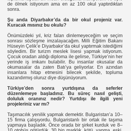
de ölmek istiyorum ama en az 100 okul yaptırdıktan
ekabet- iflas TOFED Galip ÖZTÜRK
sonra.
l SOYDAŞ
Şu anda Diyarbakır’da da bir okul projeniz var.
Kuracak mısınız bu okulu?
Önümüzdeki yıl, kriz falan dinlemeyeceğim ve seçim
sonrası sözleşme imzalayacağım. Milli Eğitim Bakanı
Hüseyin Çelik’e Diyarbakır’da okul yaptırmak istediğimi
söyledim. Bir turizm meslek lisesi yapmak istiyorum.
Çocuk oradan aldığı diploma ile gelirse, Türkiye’nin her
yerinde iş imkanı bulabilir. Bu insanlar okusalar da
okumasalar da zaten Batı’ya geliyorlar. En azından
insanlara hitap etmesini bilecek şekilde, topluma
kazandırmış oluruz diye düşünüyorum.
Türkiye’den sonra yurtdışına da seferler
urat ERDOĞAN Makalesi
düzenlemeye başladınız. Bu süreç nasıl gelişti,
doluluk oranınız nedir? Yurtdışı ile ilgili yeni
projeleriniz var mı?
Taşımacılık yenilik yapmak demektir. Bulgaristan’a 10–
açları
15 firma çalışıyordu. Bulgaristanlı bir ortak ile taşıma
yapmaya başladık. Önce orada bir şirket kurduk ve 8–
10 otobüs götürdük. 30 bin marklık, kötü, yapma, eski,