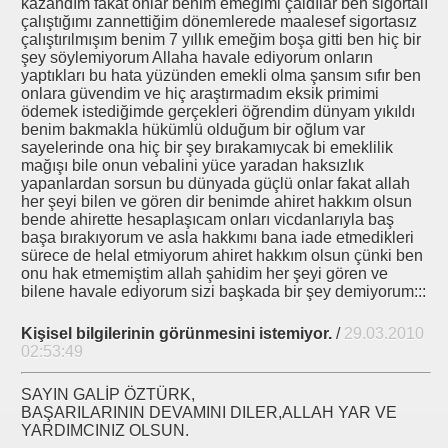
kazandım fakat onlar benim emeğimi çaldılar ben sigortalı
çalıştığımı zannettiğim dönemlerede maalesef sigortasız
rı.CSI Turkey
çalıştırılmışım benim 7 yıllık emeğim boşa gitti ben hiç bir
şey söylemiyorum Allaha havale ediyorum onların
rmedi
yaptıkları bu hata yüzünden emekli olma şansım sıfır ben
onlara güvendim ve hiç araştırmadım eksik primimi
ödemek istediğimde gerçekleri öğrendim dünyam yıkıldı
ı.Tahdit Yasası.
benim bakmakla hükümlü olduğum bir oğlum var
sayelerinde ona hiç bir şey bırakamıycak bi emeklilik
r
mağışı bile onun vebalini yüce yaradan haksızlık
yapanlardan sorsun bu dünyada güçlü onlar fakat allah
 Nedeni
her şeyi bilen ve gören dir benimde ahiret hakkım olsun
bende ahirette hesaplaşıcam onları vicdanlarıyla baş
başa bırakıyorum ve asla hakkımı bana iade etmedikleri
sürece de helal etmiyorum ahiret hakkım olsun çünki ben
onu hak etmemiştim allah şahidim her şeyi gören ve
aş İş - İs Der Ziyareti
bilene havale ediyorum sizi başkada bir şey demiyorum:::
İş Görüşmesi
Kişisel bilgilerinin görünmesini istemiyor.
/
29.03.2010
02:53:49
oktasında
SAYIN GALİP ÖZTÜRK,
sında.
BAŞARILARININ DEVAMINI DILER,ALLAH YAR VE
YARDIMCINIZ OLSUN.