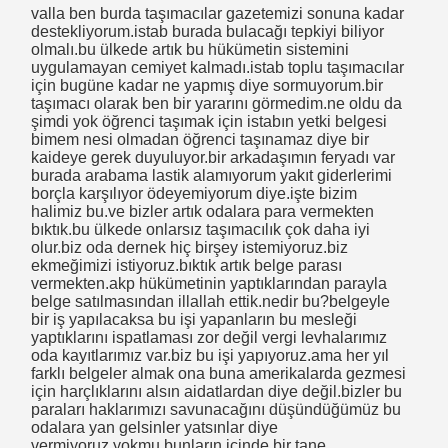
valla ben burda taşımacılar gazetemizi sonuna kadar
kları-Not Ettikleri
destekliyorum.istab burada bulacağı tepkiyi biliyor
olmalı.bu ülkede artık bu hükümetin sistemini
ŞAHANE
uygulamayan cemiyet kalmadı.istab toplu taşımacılar
için bugüne kadar ne yapmış diye sormuyorum.bir
taşımacı olarak ben bir yararını görmedim.ne oldu da
şimdi yok öğrenci taşımak için istabın yetki belgesi
bimem nesi olmadan öğrenci taşınamaz diye bir
BB YE CEVABI
kaideye gerek duyuluyor.bir arkadaşımın feryadı var
burada arabama lastik alamıyorum yakıt giderlerimi
er
borçla karşılıyor ödeyemiyorum diye.işte bizim
halimiz bu.ve bizler artık odalara para vermekten
bıktık.bu ülkede onlarsız taşımacılık çok daha iyi
 ?
olur.biz oda dernek hiç birşey istemiyoruz.biz
ekmeğimizi istiyoruz.bıktık artık belge parası
vermekten.akp hükümetinin yaptıklarından parayla
belge satılmasından illallah ettik.nedir bu?belgeyle
bir iş yapılacaksa bu işi yapanların bu mesleği
yaptıklarını ispatlaması zor değil vergi levhalarımız
oda kayıtlarımız var.biz bu işi yapıyoruz.ama her yıl
TOPLU TAŞIMACILARI TEĞET GEÇTİ 2023 HEDEFLERİ HAYAL K
farklı belgeler almak ona buna amerikalarda gezmesi
için harçlıklarını alsın aidatlardan diye değil.bizler bu
 TÜRKİYE 2023 ULAŞIM HEDEFLERİ HEDEF 2023
paraları haklarımızı savunacağını düşündüğümüz bu
odalara yan gelsinler yatsınlar diye
vermiyoruz.yokmu bunların içinde bir tane
nunu Tanımama Lüksü Varmı