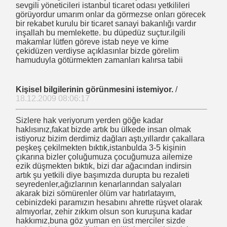
sevgili yöneticileri istanbul ticaret odası yetkilileri
ekabet- iflas TOFED Galip ÖZTÜRK
görüyordur umarım onlar da görmezse onları görecek
bir rekabet kurulu bir ticaret sanayi bakanlığı vardır
l SOYDAŞ
inşallah bu memlekette. bu düpedüz suçtur.ilgili
makamlar lütfen göreve istab neye ve kime
çekidüzen verdiyse açıklasınlar bizde görelim
hamuduyla götürmekten zamanları kalırsa tabii
Kişisel bilgilerinin görünmesini istemiyor.
/
18.12.2009 08:06:17
Sizlere hak veriyorum yerden göğe kadar
haklısınız,fakat bizde artık bu ülkede insan olmak
istiyoruz bizim derdimiz dağları aştı,yıllardır çakallara
peşkeş çekilmekten bıktık,istanbulda 3-5 kişinin
çıkarına bizler çoluğumuza çocuğumuza ailemize
urat ERDOĞAN Makalesi
ezik düşmekten bıktık, bizi dar ağacından indirsin
artık şu yetkili diye başımızda durupta bu rezaleti
seyredenler,ağızlarının kenarlarından salyaları
akarak bizi sömürenler ölüm var hatırlatayım,
açları
cebinizdeki paramızın hesabını ahrette rüşvet olarak
almıyorlar, zehir zıkkım olsun son kuruşuna kadar
hakkımız,buna göz yuman en üst merciler sizde