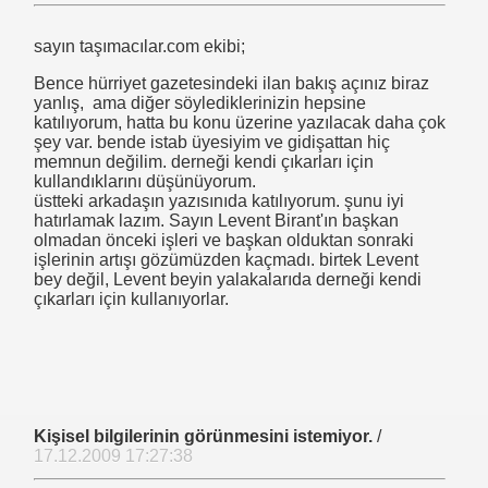
i
sayın taşımacılar.com ekibi;
 ?
Bence hürriyet gazetesindeki ilan bakış açınız biraz
ici
yanlış, ama diğer söylediklerinizin hepsine
katılıyorum, hatta bu konu üzerine yazılacak daha çok
şey var. bende istab üyesiyim ve gidişattan hiç
YILDIRIM SERVİS ARAÇ YAŞ TŞK MESAJIMIZ
memnun değilim. derneği kendi çıkarları için
kullandıklarını düşünüyorum.
üstteki arkadaşın yazısınıda katılıyorum. şunu iyi
hatırlamak lazım. Sayın Levent Birant'ın başkan
Olarak Yaptığım Konuşma
olmadan önceki işleri ve başkan olduktan sonraki
işlerinin artışı gözümüzden kaçmadı. birtek Levent
bey değil, Levent beyin yalakalarıda derneği kendi
çıkarları için kullanıyorlar.
Grevi
Kişisel bilgilerinin görünmesini istemiyor.
/
17.12.2009 17:27:38