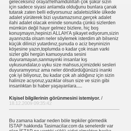
geleceksiniz oraya!!!elhamdülillah çok şükür sizin
için sadece siyasi anlamda olduğunu bunlara çanak
tutarak zaten belli ediyorsunuz adaletsizlikle ülkede
adalet yürüterek bizi uyutamazsınız,gerçek adalet
ilahi adalet olacak eninde sonunda çünkü sizlerden
ında Taşıyor
mümkün değil hayır gelmez bizlere, hiç boş
konuşmayın,hepinizi ALLAH'A şikayet ediyorum,sizin
ayarınızda olsam neler söylemek isterdim ah bilseniz
küçük dilinizi yutardınız,şunuda o aciz beyninizin
köşesine yazın,toplumda o kadar çok insan varki
sizler gibi hergün kamuoyunda sesini
duyuramayan,sanmayınki insanlar kış
ama
uykusundalar,o uyku size mahsus,içimizdeki sesleri
duyuramıyoruz ama neler döndürdüğünüzü inanki
çok iyi biliyoruz, bu kadar çok ah aldığınız için sizin
halinize acıyoruz,yazıklar olsun size ve sizin gibi
at Pahalı
insanlıktan bi haber yaşayanlara.....
Kişisel bilgilerinin görünmesini istemiyor.
/
18.12.2009 09:35:42
Bu zamana kadar neden böle tepkiler görmedik
 MESAJ
İSTAP hakkında Tasimacilar.com da senelerdir var