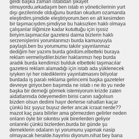
geldi başka zaman istabdan şikayet
olmuyordu.arkadaşım ben istab ın yöneticilerinin yurt
dışı gezilerinde olduğunu burdan okudum ozamanda
eleştirdim.şimdide eleştiriyorum.ben en alt kesimden
 BAŞTÜRK Ziyareti
bir taşımacıydım.şimdiyse bu haksızken haklı olmaya
çalışanlar iliğimize kadar kututtuğu için işssiz
 REKORU ww Çok Satmış !!!
biriyim.taşımacılar gazetesi daima bizlerin haklı
serzenişlerini yorumlarımızı burda kamuoyuyla
paylaştı.ben bu yorumumu takılır yayınlanmaz
ahditsiz
dediğim her yazımı burda gördüm.elbetteki buraya
reklam vermeliydiler.bizler haklarımızı hep burda
gün TURAN Ziyareti
aradık burda kendimizi bulduk elbetteki taşımacılar
gazetesi reklam alamadığı için istab ada yüklenecek
iyiyken iyi her istediklerini yayınlatmasını biliyolar
burdada iş paralı reklama gelincemi başka gazeteler
devreye giriyor.ben başımda ne istab ı ne ito yu nede
M
başka bir derneği görmek istemiyorum krizde zaten
aidatlarınıda ödeyemedim birisi canın sağolsun
bizden olsun dedimi hayır derlerse rahatları kaçar
çünkü biz şuyuz buyuz derler ancak icraat nerde??
mazot kaç para bilirler ama görmezden gelirler neden
onların öyle bir sıkıntısı yok birerlerden geliyor
onlarınki çünkü bizlerden.burda bir günde şu
derneklerin odaların iyi yorumunu yapmak nasip
olmayacak heralde.hayırlısı diyorum.nihat bey bana