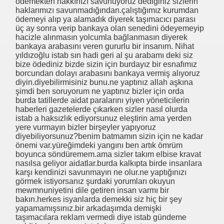
ödemekten hakkınızı savunuyoruz dediğiniz sizlerin
haklarımızı savunmadığından.çalıştığımız kurumdan
ödemeyi alıp ya alamadık diyerek taşımacıcı parası
ücü
üç ay sonra verip bankaya olan senedini ödeyemeyip
hacizle alınmasın yolcumla bağlanmasın diyerek
bankaya arabasını veren gururlu bir insanım. Nihat
yıldızoğlu istab sın hadi geri al şu arabamı deki siz
bize ödediniz bizde sizin için burdayız bir esnafımız
 ?
borcundan dolayı arabasını bankaya vermiş alıyoruz
diyin.diyebilirmisiniz bunu.ne yaptınız allah aşkına
RLİ GSM DESTEK VERELİM
şimdi ben soruyorum ne yaptınız bizler için orda
burda tatillerde aidat paralarını yiyen yöneticilerin
haberleri gazetelerde çıkarken sizler nasıl olurda
istab a haksızlık ediyorsunuz eleştirin ama yerden
yere vurmayın bizler birşeyler yapıyoruz
r.
diyebiliyorsunuz?benim batmamın sizin için ne kadar
önemi var.yüreğimdeki yangını ben artık ömrüm
 Güneş Gözlüğü ile yağışta etkin görrüş
boyunca söndüremem.ama sizler takım elbise kravat
nasılsa geliyor aidatlar.burda kalkıpta birde insanlara
 TEMASLARI
karşı kendinizi savunmayın ne olur.ne yaptığınızı
görmek istiyorsanız şurdaki yorumları okuyun
mewmnuniyetini dile getiren insan varmı bir
bakın.herkes isyanlarda demekki siz hiç bir şey
yapamamışsınız.bir arkadaşımda demişki
taşımacılara reklam vermedi diye istab gündeme