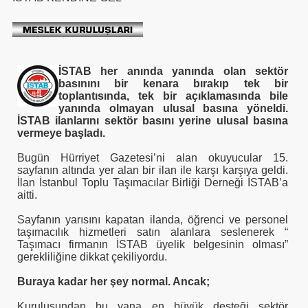
m TUNCER
İSTAB her anında yanında olan sektör
basınını bir kenara bırakıp tek bir
tırma-Birbirine Düşürme Oyunu
toplantısında, tek bir açıklamasında bile
yanında olmayan ulusal basına yöneldi.
KMEN Vekilimize
İSTAB ilanlarını sektör basını yerine ulusal basına
vermeye başladı.
Bugün Hürriyet Gazetesi’ni alan okuyucular 15.
sayfanın altında yer alan bir ilan ile karşı karşıya geldi.
oru
İlan İstanbul Toplu Taşımacılar Birliği Derneği İSTAB’a
aitti.
Sayfanın yarısını kapatan ilanda, öğrenci ve personel
taşımacılık hizmetleri satın alanlara seslenerek “
Taşımacı firmanın İSTAB üyelik belgesinin olması”
gerekliliğine dikkat çekiliyordu.
Uygulamaz
Buraya kadar her şey normal. Ancak;
Kuruluşundan bu yana en büyük desteği sektör