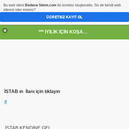
Bu web sitesi
Bedava-Sitem.com
ile ücretsiz oluşturuldu. Siz de kendi web
sitenizi ister misiniz?
ÜCRETSIZ KAYIT OL
*** İYİLİK İÇİN KOŞANLARIN YERİ***
RKİYE ULAŞ-İŞ. ***SERVİS VE ULAŞIM ÇALIŞANLARININ, 
RUMUZA İBB.Bşk.Topbaş Ne Dedi?
İSTAB ın İlanı için tıklayın
.İsmail TOPKAR
#
rı
İSTAB KENDİNE GEL
-Odalar Ne Yapar---