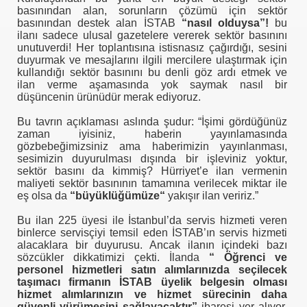
basınından alan, sorunların çözümü için sektör
basınından destek alan İSTAB
“nasıl olduysa”!
bu
ilanı sadece ulusal gazetelere vererek sektör basınını
I AÇTINIZMI?
unutuverdi! Her toplantısına istisnasız çağırdığı, sesini
duyurmak ve mesajlarını ilgili mercilere ulaştırmak için
kullandığı sektör basınını bu denli göz ardı etmek ve
ilan verme aşamasında yok saymak nasıl bir
düşüncenin ürünüdür merak ediyoruz.
önetmelik
Bu tavrın açıklaması aslında şudur: “İşimi gördüğünüz
anada
zaman iyisiniz, haberin yayınlamasında
gözbebeğimizsiniz ama haberimizin yayınlanması,
sesimizin duyurulması dışında bir işleviniz yoktur,
sektör basını da kimmiş? Hürriyet’e ilan vermenin
maliyeti sektör basınının tamamına verilecek miktar ile
eş olsa da
“büyüklüğümüze“
yakışır ilan veririz.”
Bu ilan 225 üyesi ile İstanbul’da servis hizmeti veren
binlerce servisçiyi temsil eden İSTAB’ın servis hizmeti
alacaklara bir duyurusu. Ancak ilanın içindeki bazı
sözcükler dikkatimizi çekti. İlanda
“ Öğrenci ve
personel hizmetleri satın alımlarınızda seçilecek
taşımacı firmanın İSTAB üyelik belgesin olması
hizmet alımlarınızın ve hizmet sürecinin daha
güvenli yürümesini sağlayacaktır”
ibaresi yer alıyor.