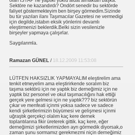
olan İSTAP ne yaptıki yüklü aidat almaktan başka.
Sektöre ne kazandırdı? Ondört senedir bu sektörde
faliyet göstermekteyim ben birşey görmedim.Sizinde
bu tür yazıları ilanı Taşımacılar Gazetesi ne vermedigi
için degilde,istabın eksik yönlerini devamlı
eleştirmenizi beklerdik.Belki sizin vesilenizle
birşeyler yapmaya çalışırlar.
lar
Saygılarımla.
ş İş te.
Ramazan GÜNEL
/
18.12.2009 11:53:08
İBB=>10 Kıbesi Soygun Olanların İbretlik Dersi - İBB -
LÜTFEN HAKSIZLIK YAPMAYALIM eleştirelim ama
tenkit etmeyelim ama eleştirirkende soralım biz
taşıma sektörü için ne yaptık biz derneğimiz için ne
yaptık biz personel ve okul taşımacılığını hak ettiği
gerçek yere gelmesi için ne yaptık??? biz sektörün
çıkar ve menfeati içinmi yoksa sadece ve sadece
rettin KALDIRIMCI
kendi şirketlerimizin büyümesi ve gelişmesi içinmi
uğraştık gerçekçi olalım kaç kere dernek
TANLAR İMMO TTGV
toplantılarına fikir üreterek gittik. kaç kere, eğer
derneğimizi şirketlerimizden ayrı görmedik diyorsak,o
andardı
zaman şunu sormamız gerekmezmi niçin derneğimiz