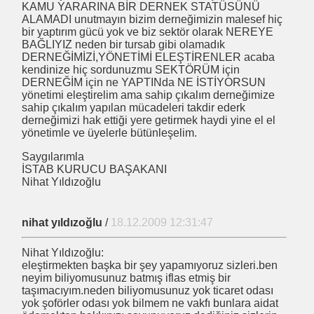
KAMU YARARINA BİR DERNEK STATÜSÜNÜ
ALAMADI unutmayın bizim derneğimizin malesef hiç
bir yaptırım gücü yok ve biz sektör olarak NEREYE
BAĞLIYIZ neden bir tursab gibi olamadık
DERNEĞİMİZİ,YÖNETİMİ ELEŞTİRENLER acaba
kendinize hiç sordunuzmu SEKTÖRÜM için
DERNEĞİM için ne YAPTINda NE İSTİYORSUN
yönetimi eleştirelim ama sahip çıkalım derneğimize
sahip çıkalım yapılan mücadeleri takdir ederk
derneğimizi hak ettiği yere getirmek haydi yine el el
yönetimle ve üyelerle bütünleşelim.
Saygılarımla
İSTAB KURUCU BAŞAKANI
Nihat Yıldızoğlu
nihat yıldızoğlu
/
18.12.2009 12:31:47
?
Nihat Yıldızoğlu:
eleştirmekten başka bir şey yapamıyoruz sizleri.ben
neyim biliyomusunuz batmış iflas etmiş bir
taşımacıyım.neden biliyomusunuz yok ticaret odası
yok şoförler odası yok bilmem ne vakfı bunlara aidat