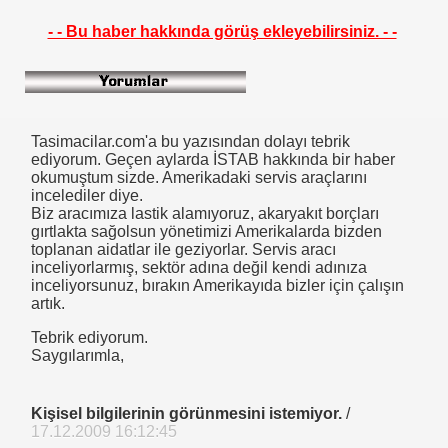
- - Bu haber hakkında görüş ekleyebilirsiniz. - -
Tasimacilar.com'a bu yazısından dolayı tebrik
ediyorum. Geçen aylarda İSTAB hakkında bir haber
okumuştum sizde. Amerikadaki servis araçlarını
incelediler diye.
Biz aracımıza lastik alamıyoruz, akaryakıt borçları
gırtlakta sağolsun yönetimizi Amerikalarda bizden
toplanan aidatlar ile geziyorlar. Servis aracı
inceliyorlarmış, sektör adına değil kendi adınıza
inceliyorsunuz, bırakın Amerikayıda bizler için çalışın
artık.
L Klimada Devrim
Tebrik ediyorum.
Saygılarımla,
RAÇLI
Kişisel bilgilerinin görünmesini istemiyor.
/
17.12.2009 16:12:45