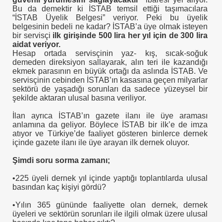
Bu da demektir ki İSTAB temsil ettiği taşımacılara
“İSTAB Üyelik Belgesi” veriyor. Peki bu üyelik
belgesinin bedeli ne kadar? İSTAB’a üye olmak isteyen
bir servisçi
ilk girişinde 500 lira her yıl için de 300 lira
aidat veriyor.
Hesap ortada servisçinin yaz- kış, sıcak-soğuk
demeden direksiyon sallayarak, alın teri ile kazandığı
ekmek parasının en büyük ortağı da aslında İSTAB. Ve
servisçinin cebinden İSTAB’ın kasasına geçen milyarlar
sektörü de yaşadığı sorunları da sadece yüzeysel bir
şekilde aktaran ulusal basına veriliyor.
İlan ayrıca İSTAB’ın gazete ilanı ile üye araması
anlamına da geliyor. Böylece İSTAB bir ilk’e de imza
atıyor ve Türkiye’de faaliyet gösteren binlerce dernek
içinde gazete ilanı ile üye arayan ilk dernek oluyor.
Şimdi soru sorma zamanı;
•225 üyeli dernek yıl içinde yaptığı toplantılarda ulusal
basından kaç kişiyi gördü?
•Yılın 365 gününde faaliyette olan dernek, dernek
üyeleri ve sektörün sorunları ile ilgili olmak üzere ulusal