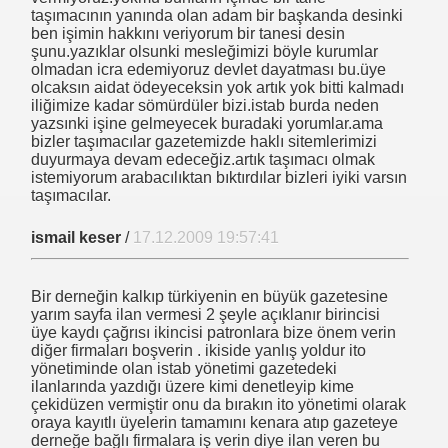
taşımacının yanında olan adam bir başkanda desinki
ben işimin hakkını veriyorum bir tanesi desin
a
şunu.yazıklar olsunki mesleğimizi böyle kurumlar
olmadan icra edemiyoruz devlet dayatması bu.üye
olcaksın aidat ödeyeceksin yok artık yok bitti kalmadı
iliğimize kadar sömürdüler bizi.istab burda neden
yazsınki işine gelmeyecek buradaki yorumlar.ama
.Nesip KEMALOĞLU
bizler taşımacılar gazetemizde haklı sitemlerimizi
duyurmaya devam edeceğiz.artık taşımacı olmak
istemiyorum arabacılıktan bıktırdılar bizleri iyiki varsın
taşımacılar.
ismail keser
/
17.12.2009 19:57:41
a-Meslek Kuruluşları Raporu
Bir derneğin kalkıp türkiyenin en büyük gazetesine
yarım sayfa ilan vermesi 2 şeyle açıklanır birincisi
üye kaydı çağrısı ikincisi patronlara bize önem verin
diğer firmaları boşverin . ikiside yanlış yoldur ito
yönetiminde olan istab yönetimi gazetedeki
ilanlarında yazdığı üzere kimi denetleyip kime
çekidüzen vermiştir onu da bırakın ito yönetimi olarak
oraya kayıtlı üyelerin tamamını kenara atıp gazeteye
derneğe bağlı firmalara iş verin diye ilan veren bu