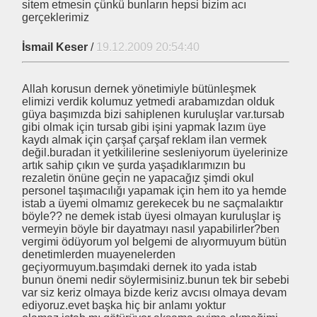
sitem etmesin çünkü bunların hepsi bizim acı
gerçeklerimiz
İsmail Keser
/
19.12.2009 20:54:40
Allah korusun dernek yönetimiyle bütünleşmek
elimizi verdik kolumuz yetmedi arabamızdan olduk
güya başımızda bizi sahiplenen kuruluşlar var.tursab
gibi olmak için tursab gibi işini yapmak lazım üye
kaydı almak için çarşaf çarşaf reklam ilan vermek
değil.buradan it yetkililerine sesleniyorum üyelerinize
artık sahip çıkın ve şurda yaşadıklarımızın bu
rezaletin önüne geçin ne yapacağız şimdi okul
ı-Öncesi-ve Sonrası
personel taşımacılığı yapamak için hem ito ya hemde
istab a üyemi olmamız gerekecek bu ne saçmalaıktır
böyle?? ne demek istab üyesi olmayan kuruluşlar iş
vermeyin böyle bir dayatmayı nasıl yapabilirler?ben
iyorlar
vergimi ödüyorum yol belgemi de alıyormuyum bütün
denetimlerden muayenelerden
geçiyormuyum.başımdaki dernek ito yada istab
bunun önemi nedir söylermisiniz.bunun tek bir sebebi
var siz keriz olmaya bizde keriz avcısı olmaya devam
DOĞAN
ediyoruz.evet başka hiç bir anlamı yoktur