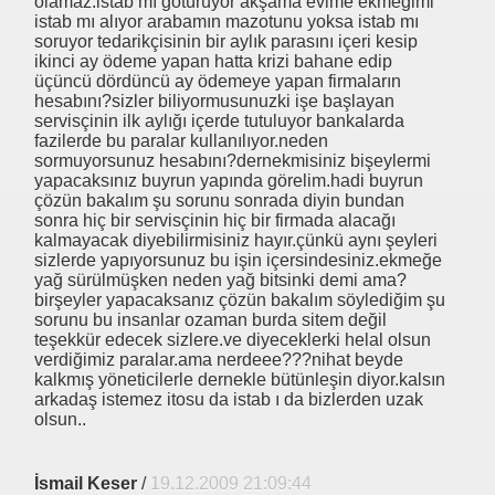
olamaz.istab mı götürüyor akşama evime ekmeğimi
istab mı alıyor arabamın mazotunu yoksa istab mı
soruyor tedarikçisinin bir aylık parasını içeri kesip
ikinci ay ödeme yapan hatta krizi bahane edip
randum Tutumu
üçüncü dördüncü ay ödemeye yapan firmaların
hesabını?sizler biliyormusunuzki işe başlayan
servisçinin ilk aylığı içerde tutuluyor bankalarda
fazilerde bu paralar kullanılıyor.neden
LERİNDE SERVİS SEKTÖRÜ ANAHTAR
sormuyorsunuz hesabını?dernekmisiniz bişeylermi
yapacaksınız buyrun yapında görelim.hadi buyrun
çözün bakalım şu sorunu sonrada diyin bundan
ü Kritik.
sonra hiç bir servisçinin hiç bir firmada alacağı
kalmayacak diyebilirmisiniz hayır.çünkü aynı şeyleri
luence israile İHRAÇ EDİLECEK
sizlerde yapıyorsunuz bu işin içersindesiniz.ekmeğe
yağ sürülmüşken neden yağ bitsinki demi ama?
birşeyler yapacaksanız çözün bakalım söylediğim şu
sorunu bu insanlar ozaman burda sitem değil
teşekkür edecek sizlere.ve diyeceklerki helal olsun
verdiğimiz paralar.ama nerdeee???nihat beyde
kalkmış yöneticilerle dernekle bütünleşin diyor.kalsın
arkadaş istemez itosu da istab ı da bizlerden uzak
olsun..
İsmail Keser
/
19.12.2009 21:09:44