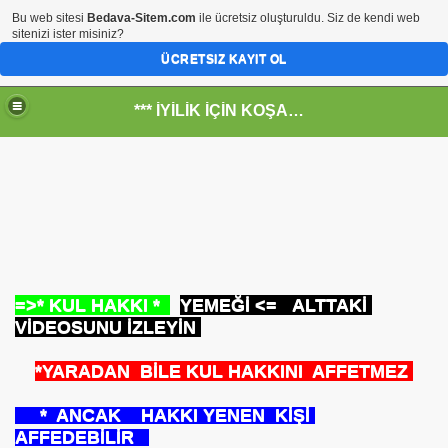
Bu web sitesi
Bedava-Sitem.com
ile ücretsiz oluşturuldu. Siz de kendi web
sitenizi ister misiniz?
ÜCRETSIZ KAYIT OL
*** İYİLİK İÇİN KOŞANLARIN YERİ***
RKİYE ULAŞ-İŞ. ***SERVİS VE ULAŞIM ÇALIŞANLARININ, 
RUMUZA İBB.Bşk.Topbaş Ne Dedi?
=>* KUL HAKKI *
YEMEĞİ <= ALTTAKİ
.İsmail TOPKAR
VİDEOSUNU İZLEYİN
*YARADAN BİLE KUL HAKKINI AFFETMEZ
rı
* ANCAK HAKKI YENEN KİŞİ
AFFEDEBİLİR
-Odalar Ne Yapar---