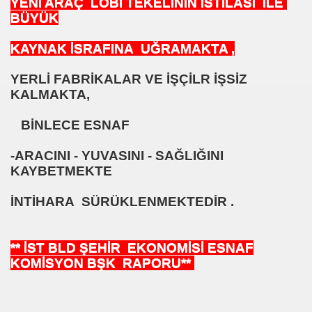
YENİ ARAÇ LOBİ TEKELİNİN İSTİLASI İLE
BÜYÜK
kları-Not Ettikleri
ŞAHANE
KAYNAK İSRAFINA
UĞRAMAKTA ,
YERLİ FABRİKALAR VE İŞÇİLR İŞSİZ
KALMAKTA,
BB YE CEVABI
BİNLECE ESNAF
er
-ARACINI - YUVASINI - SAĞLIĞINI
 ?
KAYBETMEKTE
İNTİHARA SÜRÜKLENMEKTEDİR .
** İST BLD ŞEHİR EKONOMİSİ ESNAF
TOPLU TAŞIMACILARI TEĞET GEÇTİ 2023 HEDEFLERİ HAYAL K
KOMİSYON BŞK RAPORU**
 TÜRKİYE 2023 ULAŞIM HEDEFLERİ HEDEF 2023
nunu Tanımama Lüksü Varmı