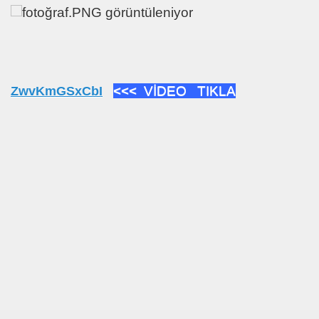
a
<<< VİDEO TIKLA
ZwvKmGSxCbI
.Nesip KEMALOĞLU
a-Meslek Kuruluşları Raporu