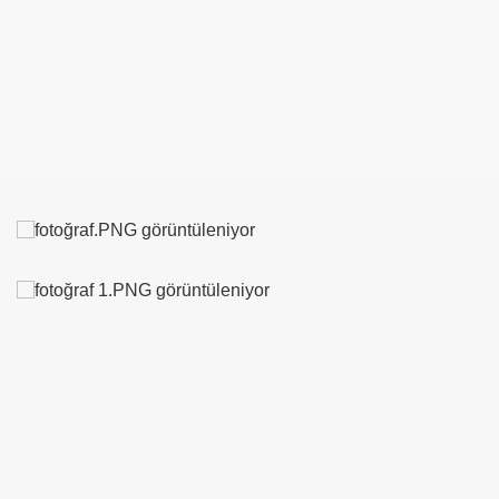
m TUNCER
tırma-Birbirine Düşürme Oyunu
KMEN Vekilimize
oru
Uygulamaz