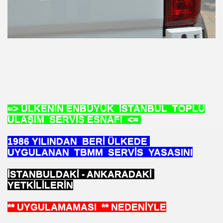
=> ÜLKENİN ENBÜYÜK İSTANBUL TOPLU
ULAŞIM SERVİS ESNAFI <=
1986 YILINDAN BERİ ÜLKEDE
UYGULANAN TBMM SERVİS YASASINI
L Klimada Devrim
İSTANBULDAKİ - ANKARADAKİ
RAÇLI
YETKİLİLERİN
** UYGULAMAMASI ** NEDENİYLE