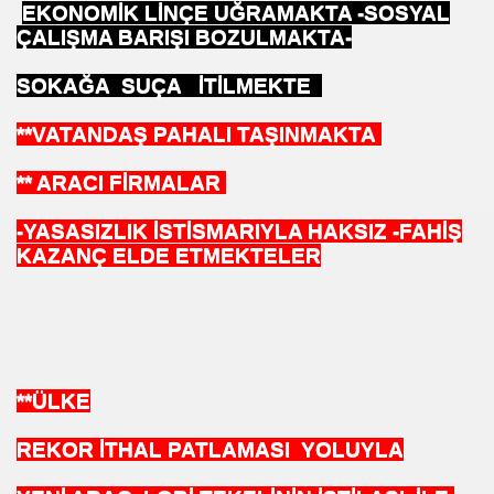
i
EKONOMİK LİNÇE UĞRAMAKTA -SOSYAL
ÇALIŞMA BARIŞI BOZULMAKTA-
 ?
SOKAĞA SUÇA İTİLMEKTE
ici
**VATANDAŞ PAHALI TAŞINMAKTA
YILDIRIM SERVİS ARAÇ YAŞ TŞK MESAJIMIZ
** ARACI FİRMALAR
-YASASIZLIK İSTİSMARIYLA HAKSIZ -FAHİŞ
Olarak Yaptığım Konuşma
KAZANÇ ELDE ETMEKTELER
**ÜLKE
Grevi
REKOR İTHAL PATLAMASI YOLUYLA