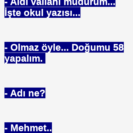
- Aldı vallahi müdürüm...
İşte okul yazısı...
TÜRK.Serviscilere Ne Dedi
- Olmaz öyle... Doğumu 58
yapalım.
Görüşmesi
eden Uymaz
- Adı ne?
Uğur DOĞAN
ARGI KARARI
- Mehmet..
i Efendi.Karakaşiler