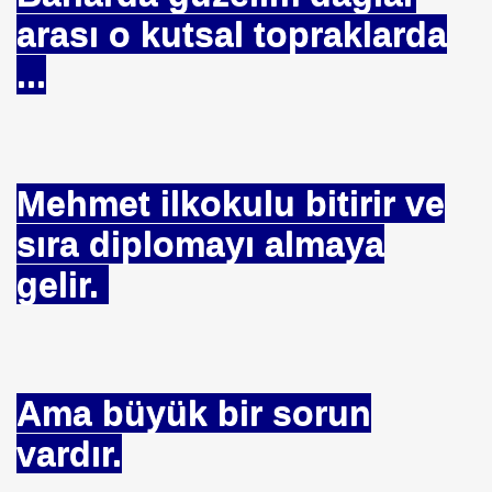
arası o kutsal topraklarda
...
randum Tutumu
LERİNDE SERVİS SEKTÖRÜ ANAHTAR
Mehmet ilkokulu bitirir ve
ü Kritik.
sıra diplomayı almaya
luence israile İHRAÇ EDİLECEK
gelir.
Ama büyük bir sorun
vardır.