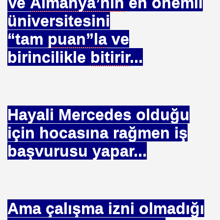
Ve
Almanya’nın
en önemli
üniversitesini
“tam
puan”la
ve
 SERVİSİ
birincilikle
bitirir
...
Hayali Mercedes olduğu
R - HİDROJEN ENERJİ MRK *NASIL ENGELLENDİ* !!!
için hocasına rağmen iş
se) -Engellenen Mühendis !!!
başvurusu yapar...
İ.M.D.E.S. Halal Food
Ama çalışma izni olmadığı
RNEĞİ AS-DER.