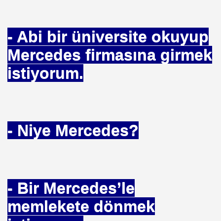
AHİP OLMA İMKANI
IŞTAY 8.NCİ DAİRE BOZMA KARARI KARARI
- Abi bir üniversite okuyup
NERGELERİ
Mercedes firmasına girmek
LIĞININ 2 FARKLI CEVAP
istiyorum.
ARA
- Niye Mercedes?
- Bir Mercedes’le
ECEK
memlekete dönmek