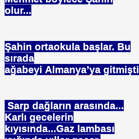
olur...
INDA YOK
NLER
Şahin ortaokula başlar. Bu
ızı Yakmasın
sırada
!!! MU- KALKMIYORMU !!!
ağabeyi
Almanya’ya
gitmişti
rtelendi
Sarp dağların arasında...
sı
Karlı gecelerin
ği-
kıyısında...Gaz lambası
tı