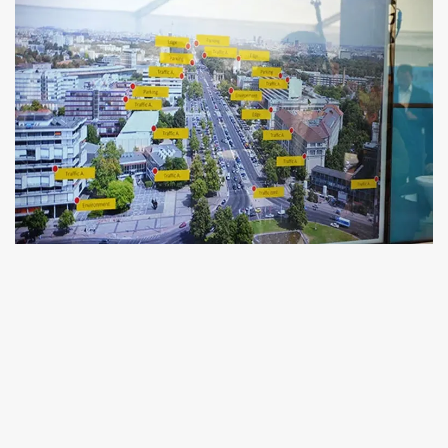
ında Taşıyor
ama
at Pahalı
 MESAJ