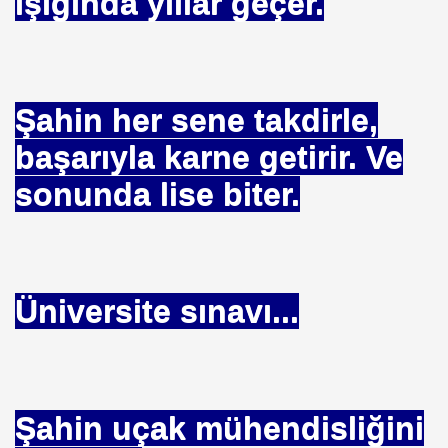
ışığında yıllar geçer.
fer ÇAĞLAYAN
Şahin her sene takdirle,
başarıyla karne getirir. Ve
sonunda lise biter.
ını çekti
ul
ı
Üniversite sınavı...
laşımonline.cğm
asası.
Şahin uçak mühendisliğini
eden Uygulamaz ?