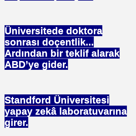
Üniversitede doktora
sonrası doçentlik...
Ardından bir teklif alarak
ABD’ye gider.
Standford
Üniversitesi
yapay zekâ laboratuvarına
girer.