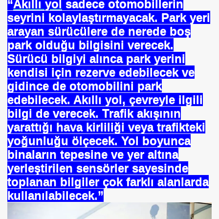
“
Akıllı yol
sadece otomobillerin
ekabet- iflas TOFED Galip ÖZTÜRK
seyrini kolaylaştırmayacak. Park yeri
arayan sürücülere de nerede boş
l SOYDAŞ
park olduğu bilgisini verecek.
Sürücü bilgiyi alınca park yerini
kendisi için rezerve edebilecek ve
gidince de otomobilini park
edebilecek. Akıllı yol, çevreyle ilgili
bilgi de verecek. Trafik akışının
yarattığı hava kirliliği veya trafikteki
yoğunluğu ölçecek. Yol boyunca
binaların tepesine ve yer altına
urat ERDOĞAN Makalesi
yerleştirilen sensörler sayesinde
toplanan bilgiler çok farklı alanlarda
kullanılabilecek.”
açları