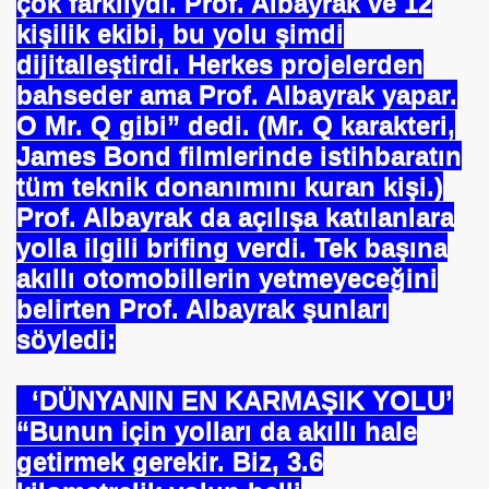
çok farklıydı. Prof. Albayrak ve 12
kişilik ekibi, bu yolu şimdi
dijitalleştirdi. Herkes projelerden
bahseder ama Prof. Albayrak yapar.
O Mr. Q gibi” dedi. (Mr. Q karakteri,
James Bond filmlerinde istihbaratın
tüm teknik donanımını kuran kişi.)
Prof. Albayrak da açılışa katılanlara
yolla ilgili brifing verdi. Tek başına
akıllı otomobillerin yetmeyeceğini
belirten Prof. Albayrak şunları
söyledi:
L Klimada Devrim
‘DÜNYANIN EN KARMAŞIK YOLU’
RAÇLI
“Bunun için yolları da akıllı hale
getirmek gerekir. Biz, 3.6