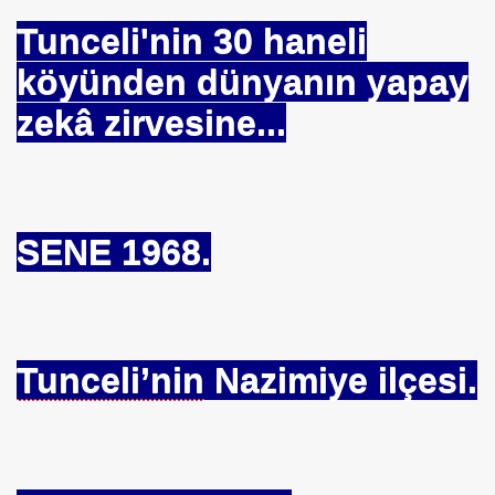
Tunceli'nin 30 haneli
köyünden dünyanın yapay
zekâ zirvesine...
lar
ş İş te.
SENE 1968.
İBB=>10 Kıbesi Soygun Olanların İbretlik Dersi - İBB -
Tunceli’nin
Nazimiye ilçesi.
rettin KALDIRIMCI
TANLAR İMMO TTGV
andardı