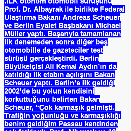
.
İLK otonom otomobil sürüşünü
Prof. Dr. Albayrak ile birlikte Federal
Ulaştırma Bakanı Andreas Scheuer
ve Berlin Eyalet Başbakanı Michael
Müller yaptı. Başarıyla tamamlanan
ilk denemeden sonra diğer beş
dü
otomobille de gazeteciler test
sürüşü gerçekleştirdi. Berlin
Büyükelçisi Ali Kemal Aydın’ın da
katıldığı ilk etabın açılışını Bakan
Scheuer yaptı. Berlin’e ilk geldiği
2002’de bu yolun kendisini
korkuttuğunu belirten Bakan
Scheuer, “Çok karmaşık gelmişti.
Trafiğin yoğunluğu ve karmaşıklığı
benim geldiğim Passau kentinden