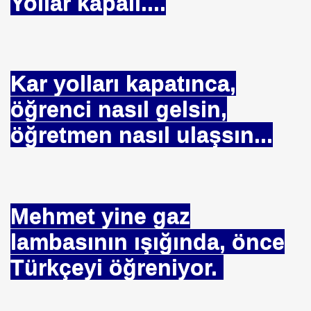
Yollar kapalı....
 BAŞTÜRK Ziyareti
 REKORU ww Çok Satmış !!!
Kar yolları kapatınca,
öğrenci nasıl gelsin,
ahditsiz
öğretmen nasıl ulaşsın...
gün TURAN Ziyareti
M
Mehmet yine gaz
lambasının ışığında, önce
Türkçeyi öğreniyor.