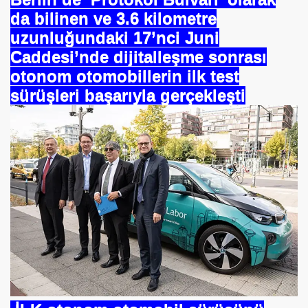
da bilinen ve 3.6 kilometre
uzunluğundaki 17’nci Juni
Caddesi’nde dijitalleşme sonrası
otonom otomobillerin ilk test
sürüşleri başarıyla gerçekleşti