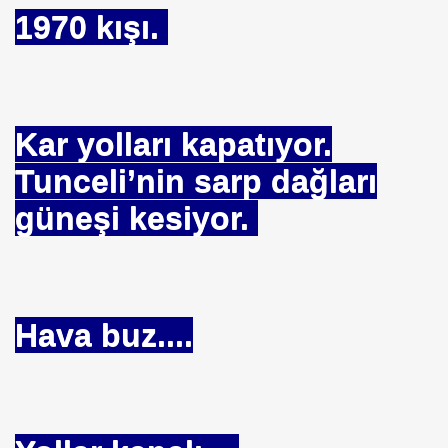
1970 kışı.
ücü
 ?
Kar yolları kapatıyor.
Tunceli’nin sarp dağları
RLİ GSM DESTEK VERELİM
güneşi kesiyor.
r.
 Güneş Gözlüğü ile yağışta etkin görrüş
Hava buz....
 TEMASLARI