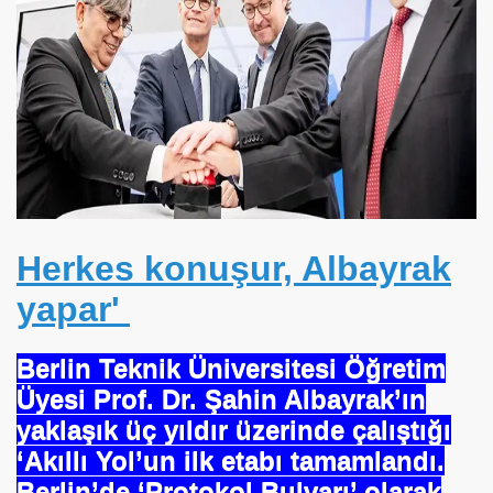
I AÇTINIZMI?
önetmelik
anada
Herkes konuşur, Albayrak
yapar'
Berlin Teknik Üniversitesi Öğretim
Üyesi Prof. Dr. Şahin Albayrak’ın
yaklaşık üç yıldır üzerinde çalıştığı
‘Akıllı Yol’un ilk etabı tamamlandı.
Berlin’de ‘Protokol Bulvarı’ olarak