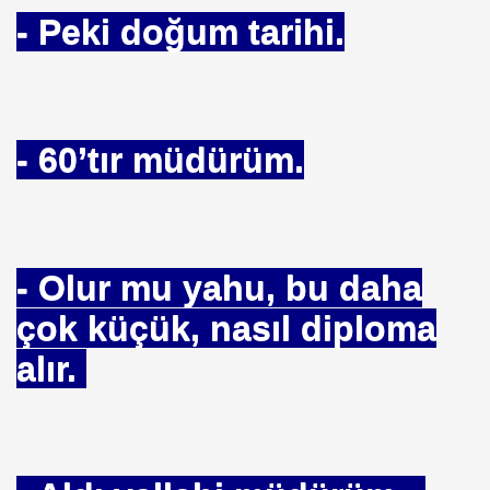
- Peki doğum tarihi.
rı.CSI Turkey
rmedi
ı.Tahdit Yasası.
- 60’tır müdürüm.
r
 Nedeni
- Olur mu yahu, bu daha
aş İş - İs Der Ziyareti
çok küçük, nasıl diploma
İş Görüşmesi
alır.
oktasında
sında.