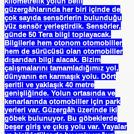
kilometrelik yolun belli
i
güzergâhlarında her biri içinde de
 ?
çok sayıda sensörlerin bulunduğu
yüz sensör yerleştirdik. Sensörler,
ici
günde 50 Tera bilgi toplayacak.
YILDIRIM SERVİS ARAÇ YAŞ TŞK MESAJIMIZ
Bilgilerle hem otonom otomobiller
hem de sürücüsü olan otomobiller
dışarıdan bilgi alacak. Bizim
Olarak Yaptığım Konuşma
çalışmalarını tamamladığımız yol,
dünyanın en karmaşık yolu. Dört
şeritli ve yaklaşık 40 metre
genişliğinde. Yolun ortasında ve
kenarlarında otomobiller için park
yerleri var. Güzergâh üzerinde iki
Grevi
göbek bulunuyor. Bu göbeklerde
beşer giriş ve çıkış yolu var. Yayalar