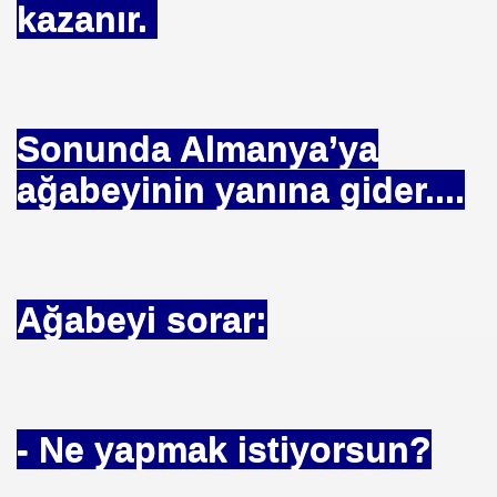
kazanır.
Önergesi
Sonunda Almanya’ya
ağabeyinin yanına gider....
li
or- Vatandaşamı- Rantçıyamı-Esfamıan
a Türk malı metrobüs
Ağabeyi sorar:
e
urmu
 arttı
- Ne yapmak istiyorsun?