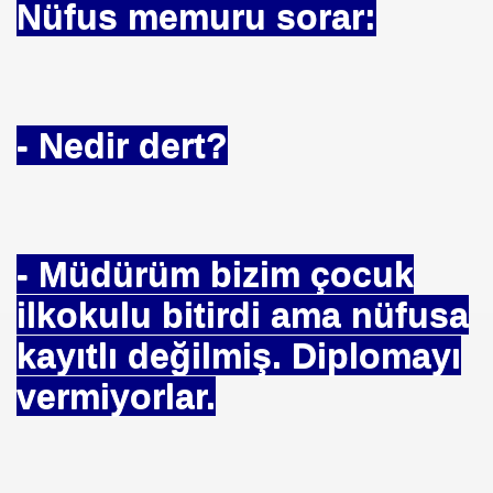
Nüfus memuru sorar:
mı
- Nedir dert?
rmiyor
LDUN
- Müdürüm bizim çocuk
tik Komisyonu - Sözleşmesi-
ilkokulu bitirdi ama nüfusa
ırovada Eylem
kayıtlı değilmiş. Diplomayı
vermiyorlar.
cek- Hükümet.