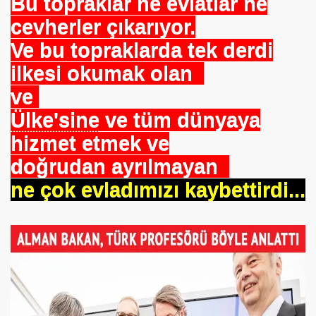
Bu topraklar ne evlatlar ne
cevherler çıkarıyor.
Ve bu topraklarda tek derdi
m TUNCER
ilkesi okumak olan
tırma-Birbirine Düşürme Oyunu
ve
Ülke'sine
ve tüm dünyaya
KMEN Vekilimize
hizmet etmek ve
doğrudan ayrılmayan
oru
ne çok evladımızı kaybettirdi...
Uygulamaz