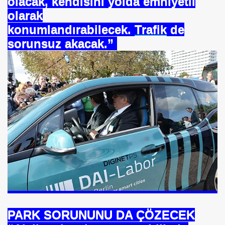
olacak, kendisini yolda emniyetli
olarak
a
konumlandırabilecek.
Trafik
de
sorunsuz akacak.”
.Nesip KEMALOĞLU
a-Meslek Kuruluşları Raporu
PARK SORUNUNU DA ÇÖZECEK