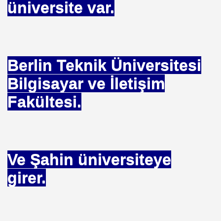
GİRDİ
üniversite var.
LARI
Berlin Teknik Üniversitesi
B ULAŞIMA İLGİSİ
Bilgisayar ve İletişim
 BOZLAR NEDEN
Fakültesi.
EDEN DİNLEMEZ
YAPAY ZEKALI ULAŞIM
Ve Şahin üniversiteye
ŞIM TRAFİK YANLIŞLAR
girer.
INDAN SONRA İTHAL ALMAN TAKSİ OYUNU
VAR