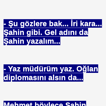
a El Uzatırmısınız
- Şu gözlere bak... İri kara...
Şahin gibi. Gel adını da
n
Şahin yazalım...
i
- Yaz müdürüm yaz. Oğlan
diplomasını alsın da...
NDA DELEGE ULAŞ İŞ
lık-Yolsuzluk Varmı
Mehmet böylece Şahin