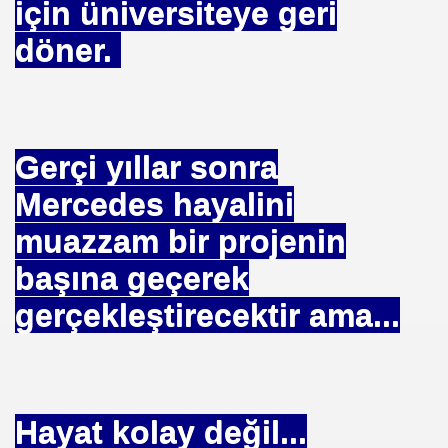
için üniversiteye geri
Jİ
döner.
OLOJİ TARİHİ MÜZESİ
Gerçi yıllar sonra
Mercedes hayalini
muazzam bir projenin
başına geçerek
gerçekleştirecektir ama...
Hayat kolay değil...