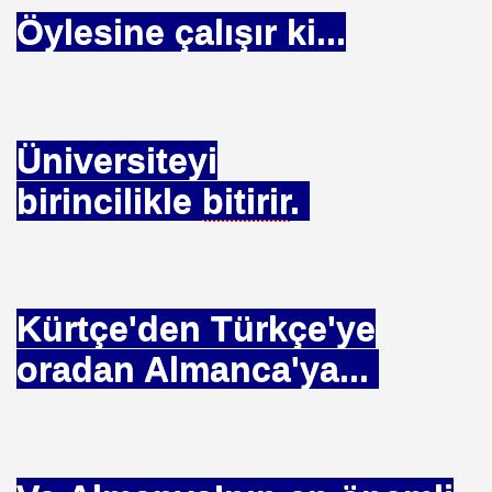
Öylesine çalışır ki...
A
 ULAŞ İŞ BŞK ABDURRAHIM BARIN
MAMOĞLU SERVİS SENDİKA GN BŞK ABDURRAHİM BARIN 
Üniversiteyi
birincilikle
bitirir
.
IMIZ
Kürtçe'den Türkçe'ye
INA İMZA VERDİ
oradan Almanca'ya...
=KAOS
KAOSU ÇÖZÜM ÇARESİ