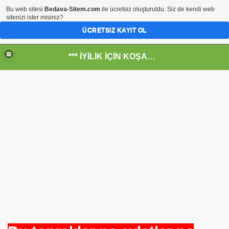
Bu web sitesi
Bedava-Sitem.com
ile ücretsiz oluşturuldu. Siz de kendi web
sitenizi ister misiniz?
ÜCRETSIZ KAYIT OL
*** İYİLİK İÇİN KOŞANLARIN YERİ***
RKİYE ULAŞ-İŞ. ***SERVİS VE ULAŞIM ÇALIŞANLARININ, 
RUMUZA İBB.Bşk.Topbaş Ne Dedi?
.İsmail TOPKAR
rı
-Odalar Ne Yapar---