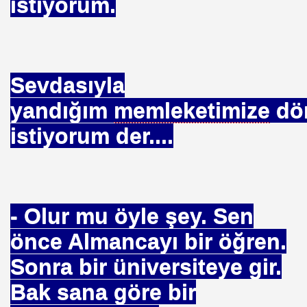
istiyorum.
 O OLACAK!
Sevdasıyla
yandığım
memleketimize
dö
KKÜLÜ
istiyorum der....
Cİ SERVİS
- Olur mu öyle şey. Sen
ARIN- RADYO TRAFİKTE-
önce Almancayı bir öğren.
iz ÇELİK Doç.Dr.
Sonra bir üniversiteye gir.
Bak sana göre bir