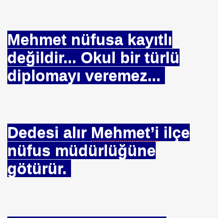
u
Mehmet nüfusa kayıtlı
yormu
değildir... Okul bir türlü
diplomayı veremez...
İlgilenmez?
 BOSTANCI
Dedesi alır
Mehmet’i
ilçe
nüfus müdürlüğüne
götürür.
 son