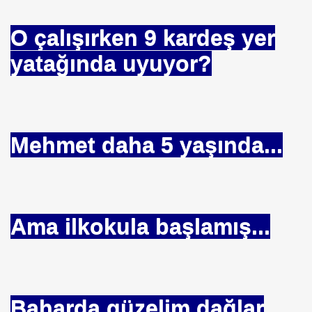
O çalışırken 9 kardeş yer
yatağında uyuyor?
Mehmet daha 5 yaşında...
ı-Öncesi-ve Sonrası
Ama ilkokula başlamış...
iyorlar
DOĞAN
Baharda güzelim dağlar